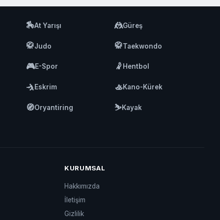
🏇
🤼
At Yarışı
Güreş
🥋
🥋
Judo
Taekwondo
🎮
🤾
E-Spor
Hentbol
🤺
🚣
Eskrim
Kano-Kürek
🧭
⛷️
Oryantiring
Kayak
KURUMSAL
Hakkımızda
İletişim
Gizlilik