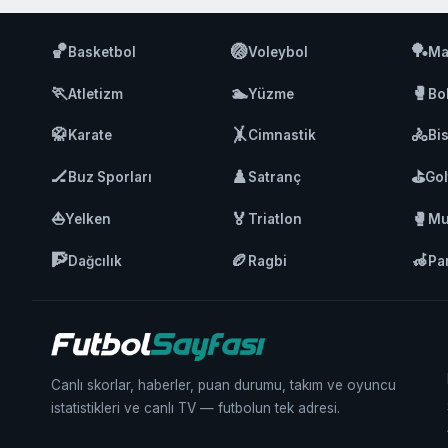
🏀
🏐
🏓
Basketbol
Voleybol
Ma
🏃
🏊
🥊
Atletizm
Yüzme
Bo
🥋
🤸
🚴
Karate
Cimnastik
Bis
🏒
♟️
⛳
Buz Sporları
Satranç
Gol
⛵
🏅
🥊
Yelken
Triatlon
Mu
🧗
🏉
🦽
Dağcılık
Ragbi
Pa
Canlı skorlar, haberler, puan durumu, takım ve oyuncu
istatistikleri ve canlı TV — futbolun tek adresi.