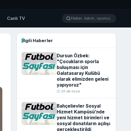
o
Canlı TV
İlgili Haberler
Dursun Özbek:
"Çocukların sporla
buluşması için
Galatasaray Kulübü
olarak elimizden geleni
yapıyoruz"
🕒 20 dk önce
Bahçelievler Sosyal
Hizmet Kampüsü’nde
yeni hizmet birimleri ve
sosyal donatıların açılışı
gerçekleştirildi