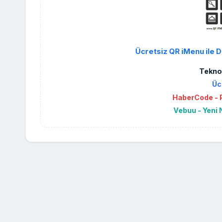
Ücretsiz QR iMenu ile D
Teknol
Üc
HaberCode - P
Vebuu - Yeni 