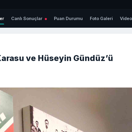
er
Canlı Sonuçlar
Puan Durumu
Foto Galeri
Vide
Karasu ve Hüseyin Gündüz’ü