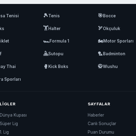
🎾
🎯
sa Tenisi
Tenis
Bocce
🏋️
🏹
ks
Halter
Okçuluk
🏎️
🏍️
iklet
Formula 1
Motor Sporları
🤽
🏸
f
Sutopu
Badminton
🥊
🥋
ay Thai
Kick Boks
Wushu
ra Sporları
LIGLER
SAYFALAR
Dünya Kupası
Haberler
Süper Lig
Canlı Sonuçlar
1. Lig
Puan Durumu