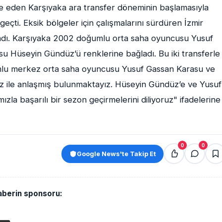
le eden Karşıyaka ara transfer döneminin başlamasıyla
eçti. Eksik bölgeler için çalışmalarını sürdüren İzmir
mladı. Karşıyaka 2002 doğumlu orta saha oyuncusu Yusuf
 Hüseyin Gündüz’ü renklerine bağladı. Bu iki transferle
umlu merkez orta saha oyuncusu Yusuf Gassan Karasu ve
ile anlaşmış bulunmaktayız. Hüseyin Gündüz’e ve Yusuf
zla başarılı bir sezon geçirmelerini diliyoruz" ifadelerine
0
0
Google News'te Takip Et
aberin sponsoru: