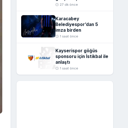
🕒 27 dk önce
Karacabey
Belediyespor’dan 5
imza birden
🕒 1 saat önce
Kayserispor göğüs
sponsoru için İstikbal ile
anlaştı
🕒 1 saat önce