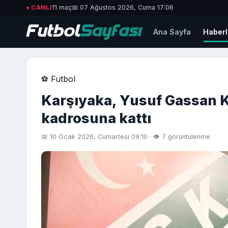
● CANLI
11 maç
📅 07 Ağustos 2026, Cuma 17:06
Ana Sayfa
Haberl
⚽ Futbol
Karşıyaka, Yusuf Gassan 
kadrosuna kattı
📅 10 Ocak 2026, Cumartesi 09:10 · 👁 7 görüntülenme