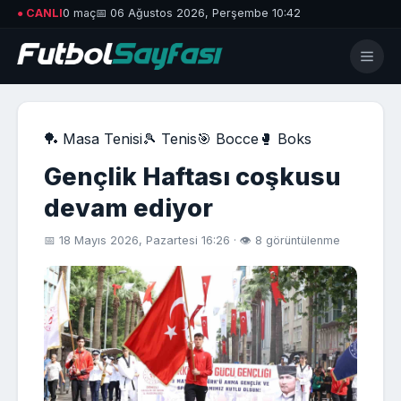
● CANLI
0 maç
📅 06 Ağustos 2026, Perşembe 10:42
🏓 Masa Tenisi
🎾 Tenis
🎯 Bocce
🥊 Boks
Gençlik Haftası coşkusu
devam ediyor
📅 18 Mayıs 2026, Pazartesi 16:26 · 👁 8 görüntülenme