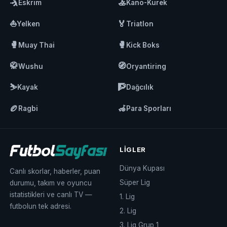
🤺
🚣
Eskrim
Kano-Kürek
⛵
🏅
Yelken
Triatlon
🥊
🥊
Muay Thai
Kick Boks
🥋
🧭
Wushu
Oryantiring
⛷️
🧗
Kayak
Dağcılık
🏉
🦽
Ragbi
Para Sporları
LIGLER
Dünya Kupası
Canlı skorlar, haberler, puan
Süper Lig
durumu, takım ve oyuncu
istatistikleri ve canlı TV —
1. Lig
futbolun tek adresi.
2. Lig
3. Lig Grup 1