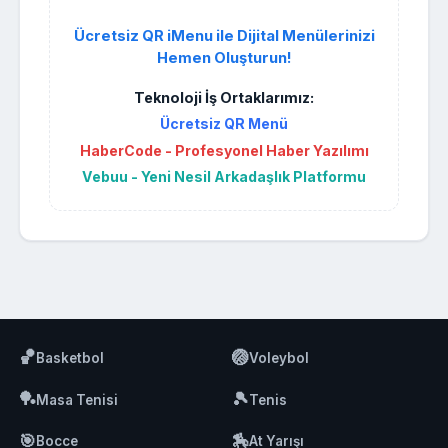
Ücretsiz QR iMenu ile Dijital Menülerinizi
Hemen Oluşturun!
Teknoloji İş Ortaklarımız:
Ücretsiz QR Menü
HaberCode - Profesyonel Haber Yazılımı
Vebuu - Yeni Nesil Arkadaşlık Platformu
🏀
🏐
Basketbol
Voleybol
🏓
🎾
Masa Tenisi
Tenis
🎯
🏇
Bocce
At Yarışı