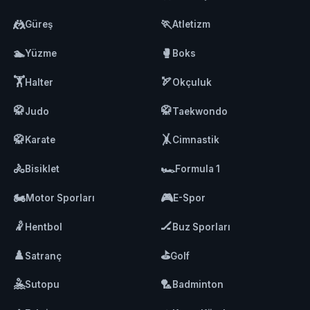
🤼
🏃
Güreş
Atletizm
🏊
🥊
Yüzme
Boks
🏋️
🏹
Halter
Okçuluk
🥋
🥋
Judo
Taekwondo
🥋
🤸
Karate
Cimnastik
🚴
🏎️
Bisiklet
Formula 1
🏍️
🎮
Motor Sporları
E-Spor
🤾
🏒
Hentbol
Buz Sporları
♟️
⛳
Satranç
Golf
🤽
🏸
Sutopu
Badminton