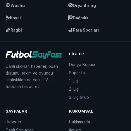
🥋
🧭
Wushu
Oryantiring
⛷️
🧗
Kayak
Dağcılık
🏉
🦽
Ragbi
Para Sporları
LIGLER
Dünya Kupası
Canlı skorlar, haberler, puan
Süper Lig
durumu, takım ve oyuncu
istatistikleri ve canlı TV —
1. Lig
futbolun tek adresi.
2. Lig
3. Lig Grup 1
SAYFALAR
KURUMSAL
Haberler
Hakkımızda
Canlı Sonuçlar
İletişim