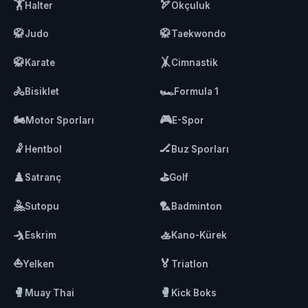
🏋️
🏹
Halter
Okçuluk
🥋
🥋
Judo
Taekwondo
🥋
🤸
Karate
Cimnastik
🚴
🏎️
Bisiklet
Formula 1
🏍️
🎮
Motor Sporları
E-Spor
🤾
🏒
Hentbol
Buz Sporları
♟️
⛳
Satranç
Golf
🤽
🏸
Sutopu
Badminton
🤺
🚣
Eskrim
Kano-Kürek
⛵
🏅
Yelken
Triatlon
🥊
🥊
Muay Thai
Kick Boks