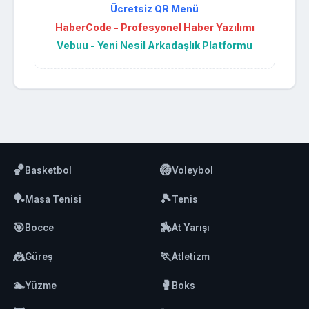
Ücretsiz QR Menü
HaberCode - Profesyonel Haber Yazılımı
Vebuu - Yeni Nesil Arkadaşlık Platformu
🏀
🏐
Basketbol
Voleybol
🏓
🎾
Masa Tenisi
Tenis
🎯
🏇
Bocce
At Yarışı
🤼
🏃
Güreş
Atletizm
🏊
🥊
Yüzme
Boks