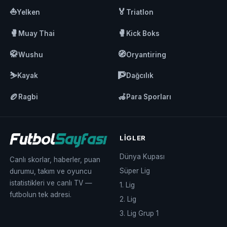
⛵
🏅
Yelken
Triatlon
🥊
🥊
Muay Thai
Kick Boks
🥋
🧭
Wushu
Oryantiring
⛷️
🧗
Kayak
Dağcılık
🏉
🦽
Ragbi
Para Sporları
LIGLER
Dünya Kupası
Canlı skorlar, haberler, puan
Süper Lig
durumu, takım ve oyuncu
istatistikleri ve canlı TV —
1. Lig
futbolun tek adresi.
2. Lig
3. Lig Grup 1