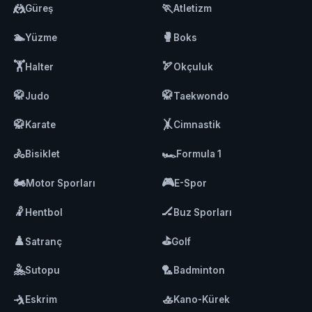
🤼
🏃
Güreş
Atletizm
🏊
🥊
Yüzme
Boks
🏋️
🏹
Halter
Okçuluk
🥋
🥋
Judo
Taekwondo
🥋
🤸
Karate
Cimnastik
🚴
🏎️
Bisiklet
Formula 1
🏍️
🎮
Motor Sporları
E-Spor
🤾
🏒
Hentbol
Buz Sporları
♟️
⛳
Satranç
Golf
🤽
🏸
Sutopu
Badminton
🤺
🚣
Eskrim
Kano-Kürek