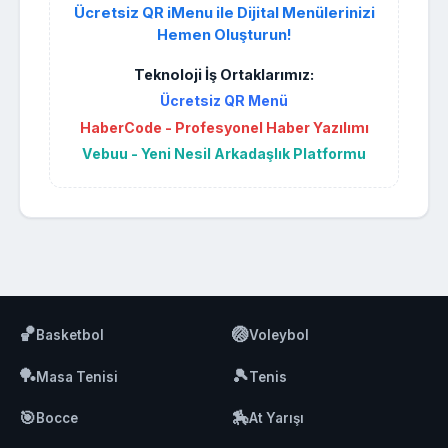
Ücretsiz QR iMenu ile Dijital Menülerinizi
Hemen Oluşturun!
Teknoloji İş Ortaklarımız:
Ücretsiz QR Menü
HaberCode - Profesyonel Haber Yazılımı
Vebuu - Yeni Nesil Arkadaşlık Platformu
🏀
🏐
Basketbol
Voleybol
🏓
🎾
Masa Tenisi
Tenis
🎯
🏇
Bocce
At Yarışı