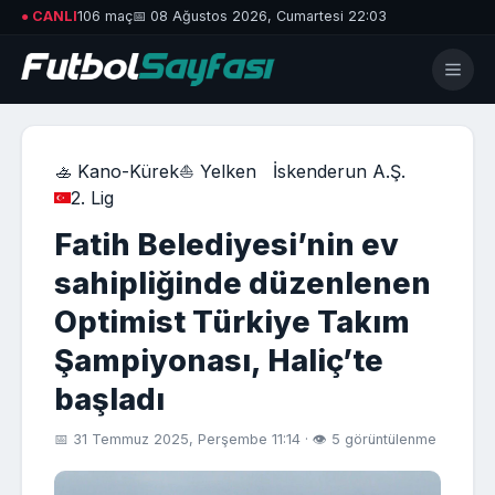
● CANLI
106 maç
📅 08 Ağustos 2026, Cumartesi 22:03
🚣 Kano-Kürek
⛵ Yelken
İskenderun A.Ş.
2. Lig
Fatih Belediyesi’nin ev
sahipliğinde düzenlenen
Optimist Türkiye Takım
Şampiyonası, Haliç’te
başladı
📅 31 Temmuz 2025, Perşembe 11:14 · 👁 5 görüntülenme