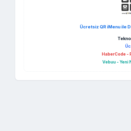
Ücretsiz QR iMenu ile D
Teknol
Üc
HaberCode - P
Vebuu - Yeni 