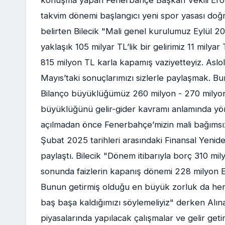
konuşma yapan Fenerbahçe Başkan Vekili Erol B
takvim dönemi başlangıcı yeni spor yasası doğ
belirten Bilecik "Mali genel kurulumuz Eylül 
yaklaşık 105 milyar TL’lik bir gelirimiz 11 milya
815 milyon TL karla kapamış vaziyetteyiz. Aslol
Mayıs’taki sonuçlarımızı sizlerle paylaşmak. Bu
Bilanço büyüklüğümüz 260 milyon - 270 milyon E
büyüklüğünü gelir-gider kavramı anlamında yön
açılmadan önce Fenerbahçe’mizin mali bağımsızlı
Şubat 2025 tarihleri arasındaki Finansal Yenide
paylaştı. Bilecik "Dönem itibarıyla borç 310 mil
sonunda faizlerin kapanış dönemi 228 milyon Eu
Bunun getirmiş olduğu en büyük zorluk da her 
baş başa kaldığımızı söylemeliyiz" derken Alın
piyasalarında yapılacak çalışmalar ve gelir geti