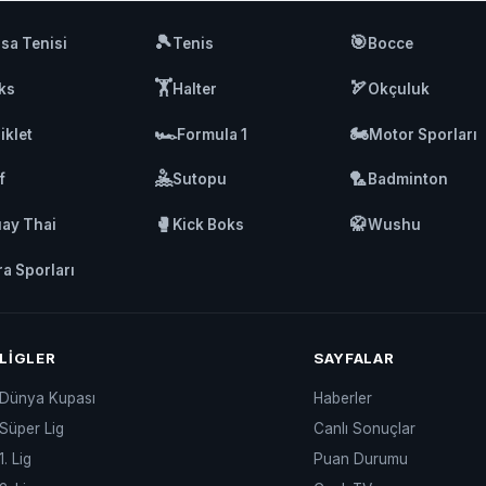
🎾
🎯
sa Tenisi
Tenis
Bocce
🏋️
🏹
ks
Halter
Okçuluk
🏎️
🏍️
iklet
Formula 1
Motor Sporları
🤽
🏸
f
Sutopu
Badminton
🥊
🥋
ay Thai
Kick Boks
Wushu
ra Sporları
LIGLER
SAYFALAR
Dünya Kupası
Haberler
Süper Lig
Canlı Sonuçlar
1. Lig
Puan Durumu