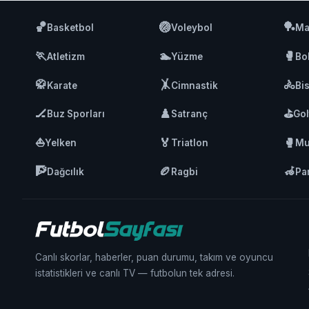
🏀
🏐
🏓
Basketbol
Voleybol
Ma
🏃
🏊
🥊
Atletizm
Yüzme
Bo
🥋
🤸
🚴
Karate
Cimnastik
Bis
🏒
♟️
⛳
Buz Sporları
Satranç
Gol
⛵
🏅
🥊
Yelken
Triatlon
Mu
🧗
🏉
🦽
Dağcılık
Ragbi
Pa
Canlı skorlar, haberler, puan durumu, takım ve oyuncu
istatistikleri ve canlı TV — futbolun tek adresi.