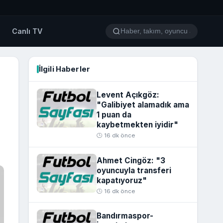
o
Canlı TV
İlgili Haberler
Levent Açıkgöz:
"Galibiyet alamadık ama
1 puan da
kaybetmekten iyidir"
🕒 16 dk önce
Ahmet Cingöz: "3
oyuncuyla transferi
kapatıyoruz"
🕒 16 dk önce
Bandırmaspor-