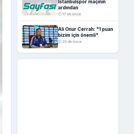
İstanbulspor maçının
ardından
🕒 17 dk önce
Ali Onur Cerrah: "1 puan
bizim için önemli"
🕒 23 dk önce