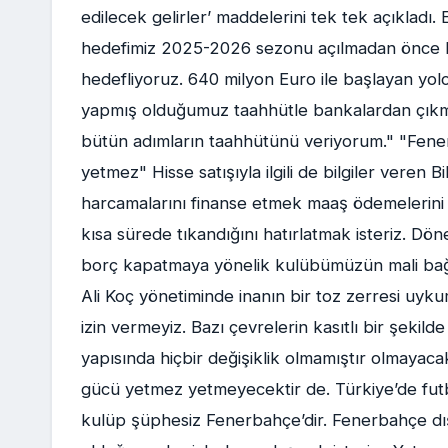
edilecek gelirler’ maddelerini tek tek açıkladı
hedefimiz 2025-2026 sezonu açılmadan önce Fen
hedefliyoruz. 640 milyon Euro ile başlayan yol
yapmış olduğumuz taahhütle bankalardan çıkm
bütün adımların taahhütünü veriyorum." "Fene
yetmez" Hisse satışıyla ilgili de bilgiler veren B
harcamalarını finanse etmek maaş ödemelerini 
kısa sürede tıkandığını hatırlatmak isteriz. Dö
borç kapatmaya yönelik kulübümüzün mali bağım
Ali Koç yönetiminde inanın bir toz zerresi uyku
izin vermeyiz. Bazı çevrelerin kasıtlı bir şekild
yapısında hiçbir değişiklik olmamıştır olmayac
gücü yetmez yetmeyecektir de. Türkiye’de futbo
kulüp şüphesiz Fenerbahçe’dir. Fenerbahçe d