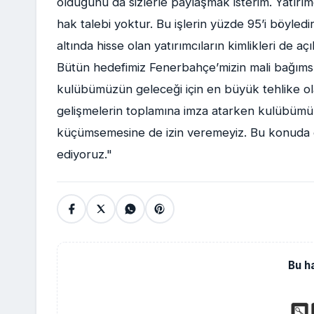
olduğunu da sizlerle paylaşmak isterim. Yatırımc
hak talebi yoktur. Bu işlerin yüzde 95’i böyledi
altında hisse olan yatırımcıların kimlikleri de a
Bütün hedefimiz Fenerbahçe’mizin mali bağımsızl
kulübümüzün geleceği için en büyük tehlike ol
gelişmelerin toplamına imza atarken kulübümüz
küçümsemesine de izin veremeyiz. Bu konuda 
ediyoruz."
Bu h