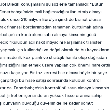
. Erol Bilecik konuşmasını şu sözlerle tamamladı: "Bütün
erbahçe’mizin mali bağımsızlığını ilan etmiş olmayı
culuk önce 310 milyon Euro’ya şimdi de kısmet olursa
ak finansal borçlarımızdan tamamen kurtulmak adına
rbahçe’nin kontrolünü satın almaya kimsenin gücü
ilecik "Kulübün acil nakit ihtiyacını karşılamak transfer
yapmak için kullandığı ve doğal olarak da bu kaynakların
nemimizde ilk kez planlı ve stratejik hamle olup doğrudan
sızlığını ilan etmek üzere yapılan çok önemli harekettir
muzu kaçırıyor. Bir toz zerresi bile olması böyle bir şeye
e çarpıttığı bu hisse satışı sonrasında kulübün kontrol
aktır da. Fenerbahçe’nin kontrolünü satın almaya kimsenin
l şirketleri içerisinde en yüksek hisse oranına sahip
ış dünyanın duyduğu güvenin de ne kadar somut