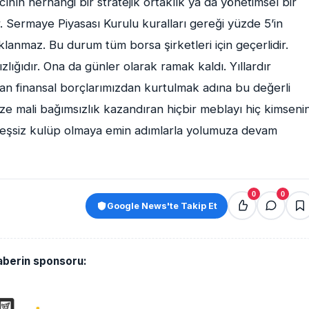
ının herhangi bir stratejik ortaklık ya da yönetimsel bir
r. Sermaye Piyasası Kurulu kuralları gereği yüzde 5’in
çıklanmaz. Bu durum tüm borsa şirketleri için geçerlidir.
ığıdır. Ona da günler olarak ramak kaldı. Yıllardır
an finansal borçlarımızdan kurtulmak adına bu değerli
e mali bağımsızlık kazandıran hiçbir meblayı hiç kimseni
eşsiz kulüp olmaya emin adımlarla yolumuza devam
0
0
Google News'te Takip Et
aberin sponsoru: