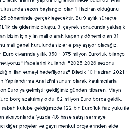
ilecik finansal yapıda bilgilendirmede bulundu. Mali
rultusunda sezon başlangıcı olan 1 Haziran olduğunu
2025 döneminde gerçekleşecektir. Bu 9 aylık süreçte
r TL’lik de giderimiz oluştu. 3. çeyrek sonucunda yaklaşık
an bizim için yılın mali olarak kapanış dönemi olan 31
nu mali genel kurulunda sizlerle paylaşıyor olacağız.
uro civarında yıllık 350 - 375 milyon Euro’luk bilanço
etiyoruz" ifadelerini kullandı. "2025-2026 sezonu
ğını ilan etmeyi hedefliyoruz" Bilecik 10 Haziran 2021 - 
n Yapılandırma Analizi’ni sunum olarak katılımcılarla
yon Euro’ya gelmişti; geldiğimiz günden itibaren. Mayıs
ro borç azaltılmış oldu. 82 milyon Euro borca geldik.
sabah kulübe geldiğimizde 122 bin Euro’luk faiz yükü ile
an aksiyonlarda ‘yüzde 4.8 hisse satışı sermaye
rici diğer projeler ve gayri menkul projelerinden elde