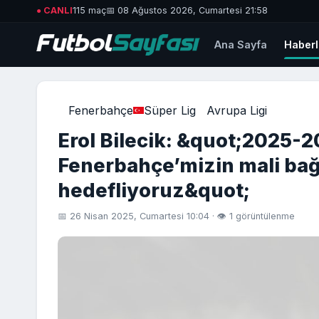
● CANLI
115 maç
📅 08 Ağustos 2026, Cumartesi 21:58
Ana Sayfa
Haberl
Fenerbahçe
Süper Lig
Avrupa Ligi
Erol Bilecik: &quot;2025-
Fenerbahçe’mizin mali bağı
hedefliyoruz&quot;
📅 26 Nisan 2025, Cumartesi 10:04 · 👁 1 görüntülenme