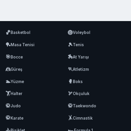
🏀
🏐
Basketbol
Voleybol
🏓
🎾
Masa Tenisi
Tenis
🎯
🏇
Bocce
At Yarışı
🤼
🏃
Güreş
Atletizm
🏊
🥊
Yüzme
Boks
🏋️
🏹
Halter
Okçuluk
🥋
🥋
Judo
Taekwondo
🥋
🤸
Karate
Cimnastik
🚴
🏎️
Bisiklet
Formula 1