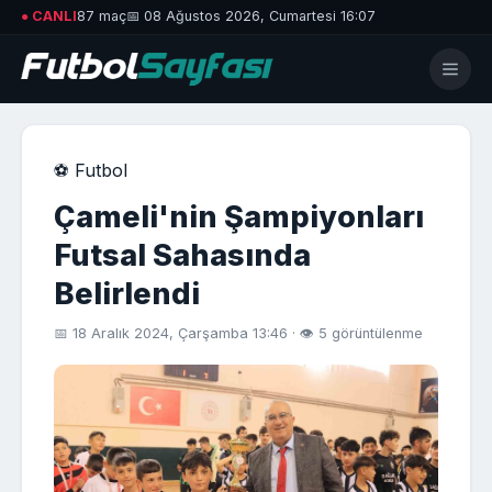
● CANLI
87 maç
📅 08 Ağustos 2026, Cumartesi 16:07
⚽ Futbol
Çameli'nin Şampiyonları
Futsal Sahasında
Belirlendi
📅 18 Aralık 2024, Çarşamba 13:46 · 👁 5 görüntülenme