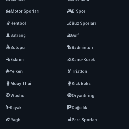
🏍️
🎮
Motor Sporları
E-Spor
🤾
🏒
Hentbol
Buz Sporları
♟️
⛳
Satranç
Golf
🤽
🏸
Sutopu
Badminton
🤺
🚣
Eskrim
Kano-Kürek
⛵
🏅
Yelken
Triatlon
🥊
🥊
Muay Thai
Kick Boks
🥋
🧭
Wushu
Oryantiring
⛷️
🧗
Kayak
Dağcılık
🏉
🦽
Ragbi
Para Sporları