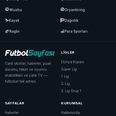
🥋
🧭
Wushu
Oryantiring
⛷️
🧗
Kayak
Dağcılık
🏉
🦽
Ragbi
Para Sporları
LIGLER
Dünya Kupası
Canlı skorlar, haberler, puan
Süper Lig
durumu, takım ve oyuncu
istatistikleri ve canlı TV —
1. Lig
futbolun tek adresi.
2. Lig
3. Lig Grup 1
SAYFALAR
KURUMSAL
Haberler
Hakkımızda