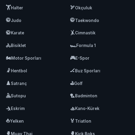
🏋️
🏹
Halter
Okçuluk
🥋
🥋
Judo
Taekwondo
🥋
🤸
Karate
Cimnastik
🚴
🏎️
Bisiklet
Formula 1
🏍️
🎮
Motor Sporları
E-Spor
🤾
🏒
Hentbol
Buz Sporları
♟️
⛳
Satranç
Golf
🤽
🏸
Sutopu
Badminton
🤺
🚣
Eskrim
Kano-Kürek
⛵
🏅
Yelken
Triatlon
🥊
🥊
Muay Thai
Kick Boks