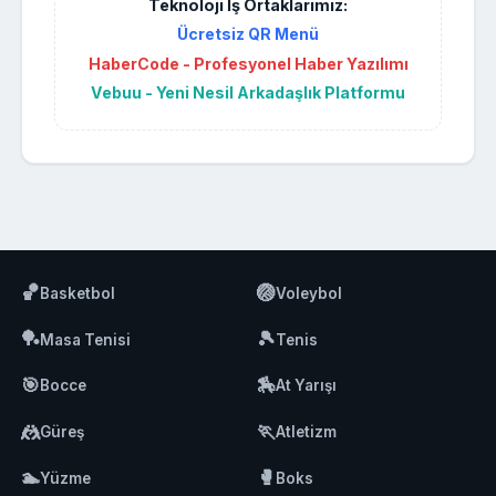
Teknoloji İş Ortaklarımız:
Ücretsiz QR Menü
HaberCode - Profesyonel Haber Yazılımı
Vebuu - Yeni Nesil Arkadaşlık Platformu
🏀
🏐
Basketbol
Voleybol
🏓
🎾
Masa Tenisi
Tenis
🎯
🏇
Bocce
At Yarışı
🤼
🏃
Güreş
Atletizm
🏊
🥊
Yüzme
Boks