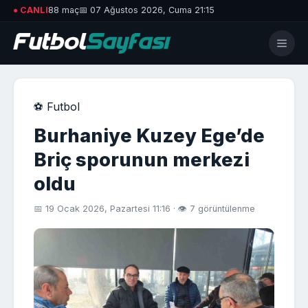
● CANLI
88 maç
📅 07 Ağustos 2026, Cuma 21:15
⚽ Futbol
Burhaniye Kuzey Ege’de
Briç sporunun merkezi
oldu
📅 19 Ocak 2026, Pazartesi 11:16 · 👁 7 görüntülenme