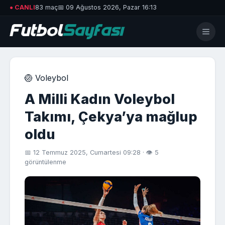
● CANLI
83 maç
📅 09 Ağustos 2026, Pazar 16:13
🏐 Voleybol
A Milli Kadın Voleybol
Takımı, Çekya’ya mağlup
oldu
📅 12 Temmuz 2025, Cumartesi 09:28 · 👁 5
görüntülenme