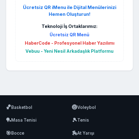
Ücretsiz QR iMenu ile Dijital Menülerinizi
Hemen Oluşturun!
Teknoloji İş Ortaklarımız:
Ücretsiz QR Menü
HaberCode - Profesyonel Haber Yazılımı
Vebuu - Yeni Nesil Arkadaşlık Platformu
🏀
🏐
Basketbol
Voleybol
🏓
🎾
Masa Tenisi
Tenis
🎯
🏇
Bocce
At Yarışı