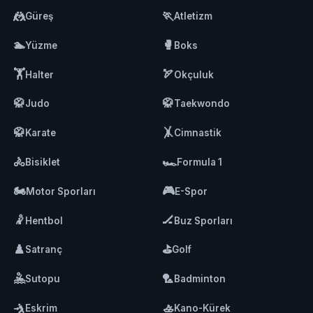
🤼
🏃
Güreş
Atletizm
🏊
🥊
Yüzme
Boks
🏋️
🏹
Halter
Okçuluk
🥋
🥋
Judo
Taekwondo
🥋
🤸
Karate
Cimnastik
🚴
🏎️
Bisiklet
Formula 1
🏍️
🎮
Motor Sporları
E-Spor
🤾
🏒
Hentbol
Buz Sporları
♟️
⛳
Satranç
Golf
🤽
🏸
Sutopu
Badminton
🤺
🚣
Eskrim
Kano-Kürek