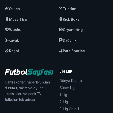
⛵
🏅
Yelken
Triatlon
🥊
🥊
Muay Thai
Kick Boks
🥋
🧭
Wushu
Oryantiring
⛷️
🧗
Kayak
Dağcılık
🏉
🦽
Ragbi
Para Sporları
LIGLER
Dünya Kupası
Canlı skorlar, haberler, puan
Süper Lig
durumu, takım ve oyuncu
istatistikleri ve canlı TV —
1. Lig
futbolun tek adresi.
2. Lig
3. Lig Grup 1