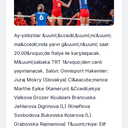
Ay-yıldızlılar &uuml;&ccedil;&uuml;nc&uuml;
ma&ccedil;ında yarın g&uuml;n&uuml; saat
20.00&rsquo;de İtalya ile karşılaşacak.
M&uuml;sabaka TRT 1&rsquo;den canlı
yayınlanacak. Salon: Omnisport Hakemler:
Juraj Mokry (Slovakya) Cl&eacute;mence
Marthe Eyike (Kamerun) &Ccedil;ekya:
Valkova Grozer Koulisiani Brancuska
Jehlarova Digrinova (L) (Kneiflova
Svobodova Bukovska Kolarova (L)
Grabovska Rejmanova) T&uuml;rkiye: Elif