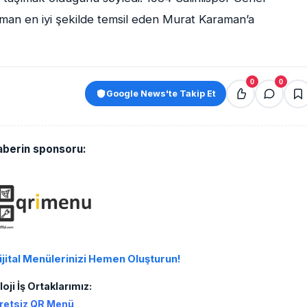
an en iyi şekilde temsil eden Murat Karaman’a
0
0
Google News'te Takip Et
aberin sponsoru:
ijital Menülerinizi Hemen Oluşturun!
oji İş Ortaklarımız:
retsiz QR Menü