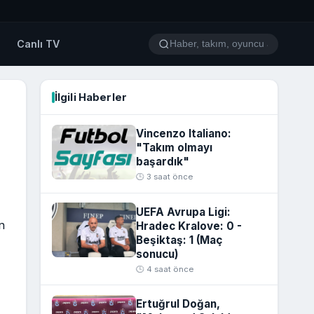
o
Canlı TV
İlgili Haberler
Vincenzo Italiano:
"Takım olmayı
başardık"
🕒 3 saat önce
UEFA Avrupa Ligi:
n
Hradec Kralove: 0 -
Beşiktaş: 1 (Maç
sonucu)
🕒 4 saat önce
Ertuğrul Doğan,