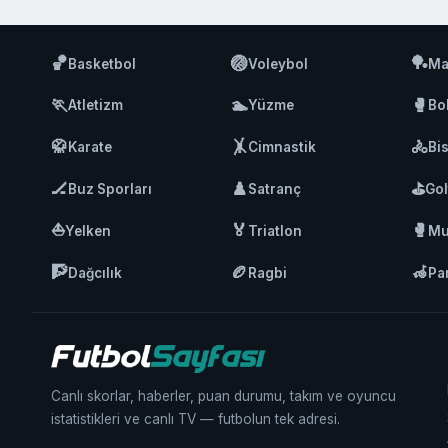
🏀
🏐
🏓
Basketbol
Voleybol
Ma
🏃
🏊
🥊
Atletizm
Yüzme
Bo
🥋
🤸
🚴
Karate
Cimnastik
Bis
🏒
♟️
⛳
Buz Sporları
Satranç
Gol
⛵
🏅
🥊
Yelken
Triatlon
Mu
🧗
🏉
🦽
Dağcılık
Ragbi
Pa
Canlı skorlar, haberler, puan durumu, takım ve oyuncu
istatistikleri ve canlı TV — futbolun tek adresi.