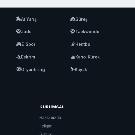
🏇
🤼
At Yarışı
Güreş
🥋
🥋
Judo
Taekwondo
🎮
🤾
E-Spor
Hentbol
🤺
🚣
Eskrim
Kano-Kürek
🧭
⛷️
Oryantiring
Kayak
KURUMSAL
Hakkımızda
İletişim
Gizlilik