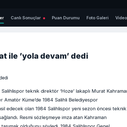
er
Canlı Sonuçlar
Puan Durumu
Foto Galeri
Vide
t ile ’yola devam’ dedi
alihlispor teknik direktör ‘Hoze’ lakaplı Murat Kahrama
üper Amatör Küme’de 1984 Salihli Belediyespor
msil edecek olan 1984 Salihlispor yeni sezon öncesi teknik
 sağlandı. Resmi sözleşmeye imza atan Kahraman
a taşımak olduğunu söyledi. 1984 Salihlispor Genel