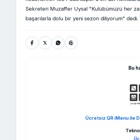
Sekreteri Muzaffer Uysal "Kulübümüzü her zam
başarılarla dolu bir yeni sezon diliyorum" dedi.
Bu h
Ücretsiz QR iMenu ile D
Teknol
Üc