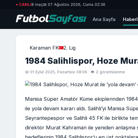
● CANLI
8 maç
📅 07 Ağustos 2026, Cuma 02:36
Ana Sayfa
Haberl
Karaman FK
2. Lig
1984 Salihlispor, Hoze Mura
📅 01 Eylül 2025, Pazartesi 08:06 · 👁 2 görüntülenme
Manisa Süper Amatör Küme ekiplerinden 1984 S
ile yola devam kararı aldı. Salihli’yi Manisa S
Seyrantepespor ve Salihli 45 FK ile birlikte te
direktör Murat Kahraman ile yeniden anlaşma
hedeflerinin 1984 Salihlispor’u en üst noktalar