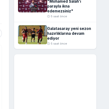
"Mohamed Salah’ı
parayla ikna
edemezsiniz"
🕒 5 saat önce
Galatasaray yeni sezon
hazırlıklarına devam
ediyor
🕒 5 saat önce