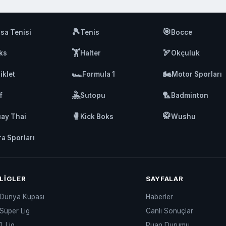
🎾
🎯
sa Tenisi
Tenis
Bocce
🏋️
🏹
ks
Halter
Okçuluk
🏎️
🏍️
iklet
Formula 1
Motor Sporları
🤽
🏸
f
Sutopu
Badminton
🥊
🥋
ay Thai
Kick Boks
Wushu
ra Sporları
LIGLER
SAYFALAR
Dünya Kupası
Haberler
Süper Lig
Canlı Sonuçlar
1. Lig
Puan Durumu