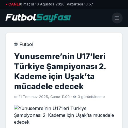
● CANLI
0 maç
📅 10 Ağustos 2026, Pazartesi 10:57
⚽ Futbol
Yunusemre’nin U17’leri
Türkiye Şampiyonası 2.
Kademe için Uşak’ta
mücadele edecek
📅 11 Temmuz 2025, Cuma 11:00 · 👁 3 görüntülenme