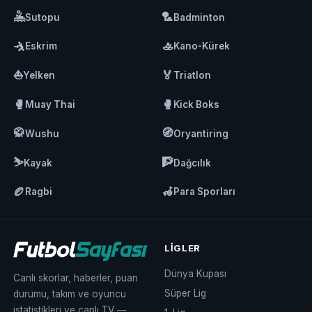
🤽
🏸
Sutopu
Badminton
🤺
🚣
Eskrim
Kano-Kürek
⛵
🏅
Yelken
Triatlon
🥊
🥊
Muay Thai
Kick Boks
🥋
🧭
Wushu
Oryantiring
⛷️
🧗
Kayak
Dağcılık
🏉
🦽
Ragbi
Para Sporları
LIGLER
Dünya Kupası
Canlı skorlar, haberler, puan
Süper Lig
durumu, takım ve oyuncu
istatistikleri ve canlı TV —