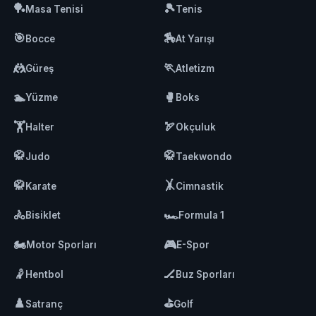
🏓
🎾
Masa Tenisi
Tenis
🎯
🏇
Bocce
At Yarışı
🤼
🏃
Güreş
Atletizm
🏊
🥊
Yüzme
Boks
🏋️
🏹
Halter
Okçuluk
🥋
🥋
Judo
Taekwondo
🥋
🤸
Karate
Cimnastik
🚴
🏎️
Bisiklet
Formula 1
🏍️
🎮
Motor Sporları
E-Spor
🤾
🏒
Hentbol
Buz Sporları
♟️
⛳
Satranç
Golf