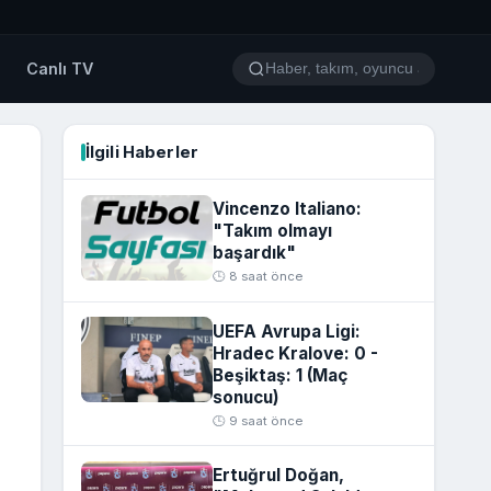
o
Canlı TV
İlgili Haberler
Vincenzo Italiano:
"Takım olmayı
başardık"
🕒 8 saat önce
UEFA Avrupa Ligi:
Hradec Kralove: 0 -
Beşiktaş: 1 (Maç
sonucu)
🕒 9 saat önce
Ertuğrul Doğan,