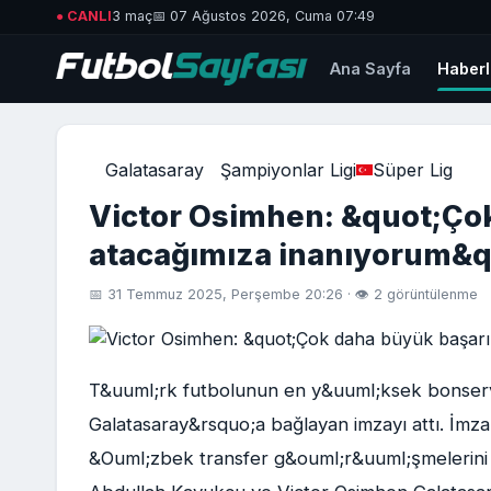
● CANLI
3 maç
📅 07 Ağustos 2026, Cuma 07:49
Ana Sayfa
Haberl
Galatasaray
Şampiyonlar Ligi
Süper Lig
Victor Osimhen: &quot;Çok
atacağımıza inanıyorum&q
📅 31 Temmuz 2025, Perşembe 20:26 · 👁 2 görüntülenme
T&uuml;rk futbolunun en y&uuml;ksek bonservisl
Galatasaray&rsquo;a bağlayan imzayı attı. İmz
&Ouml;zbek transfer g&ouml;r&uuml;şmelerini 