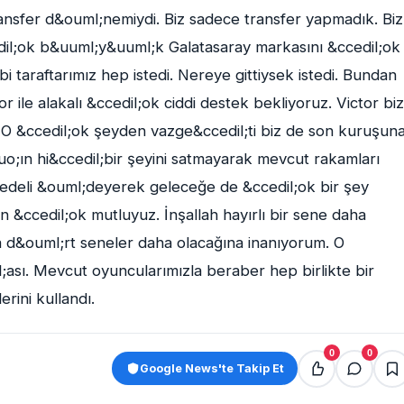
 transfer d&ouml;nemiydi. Biz sadece transfer yapmadık. Biz
il;ok b&uuml;y&uuml;k Galatasaray markasını &ccedil;ok
bi taraftarımız hep istedi. Nereye gittiysek istedi. Bundan
 ile alakalı &ccedil;ok ciddi destek bekliyoruz. Victor biz
k. O &ccedil;ok şeyden vazge&ccedil;ti biz de son kuruşun
;ın hi&ccedil;bir şeyini satmayarak mevcut rakamları
bedeli &ouml;deyerek geleceğe de &ccedil;ok bir şey
n &ccedil;ok mutluyuz. İnşallah hayırlı bir sene daha
a d&ouml;rt seneler daha olacağına inanıyorum. O
;ası. Mevcut oyuncularımızla beraber hep birlikte bir
erini kullandı.
0
0
Google News'te Takip Et