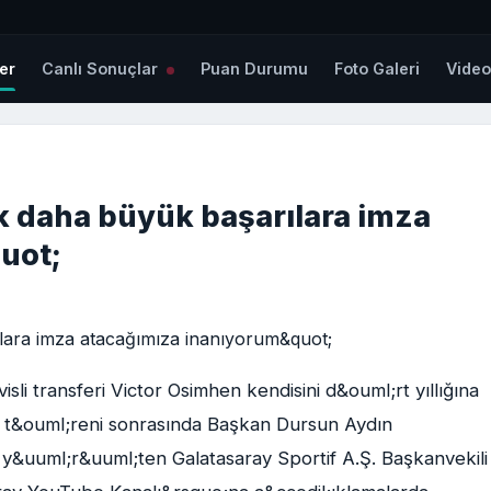
er
Canlı Sonuçlar
Puan Durumu
Foto Galeri
Vide
 daha büyük başarılara imza
uot;
i transferi Victor Osimhen kendisini d&ouml;rt yıllığına
a t&ouml;reni sonrasında Başkan Dursun Aydın
y&uuml;r&uuml;ten Galatasaray Sportif A.Ş. Başkanvekili