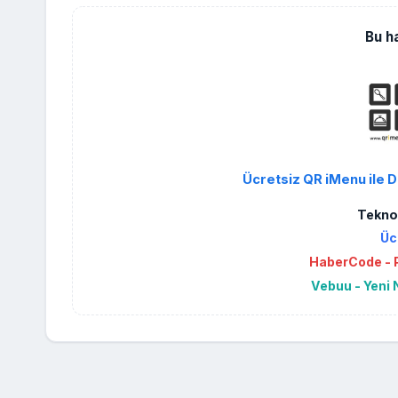
Bu h
Ücretsiz QR iMenu ile D
Teknol
Üc
HaberCode - P
Vebuu - Yeni 