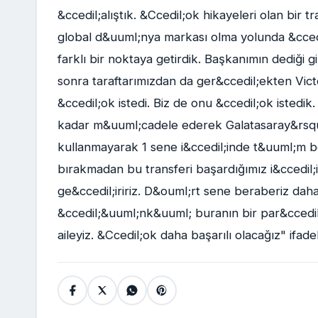
&ccedil;alıştık. &Ccedil;ok hikayeleri olan bir
global d&uuml;nya markası olma yolunda &cced
farklı bir noktaya getirdik. Başkanımın dediği gi
sonra taraftarımızdan da ger&ccedil;ekten Victor
&ccedil;ok istedi. Biz de onu &ccedil;ok istedi
kadar m&uuml;cadele ederek Galatasaray&rsquo
kullanmayarak 1 sene i&ccedil;inde t&uuml;m 
bırakmadan bu transferi başardığımız i&ccedil;i
ge&ccedil;iririz. D&ouml;rt sene beraberiz dah
&ccedil;&uuml;nk&uuml; buranın bir par&ccedil
aileyiz. &Ccedil;ok daha başarılı olacağız" ifadel