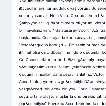
Y&ouml;netim olarak arkadaşlarımla beraber Gal
i&ccedil;in ayrı bir mutluluk yaşıyorum. Bu sen
sezon yaşamak. Hem Victor&rsquo;a hem b&uuml;
Şampiyonlar Ligi d&ouml;nemi diliyorum. Victo
bir hayalimiz vardı" Galatasaray Sportif A.Ş. B
başkanımla. Ocak ayında konuşmaya başlamışt
Victor&rsquo;la konuştuk. Biz senin burada deva
ihtimali olsa da o d&ouml;nemde o g&uuml;n kon
Ger&ccedil;ekten mi dedi. Biz o g&uuml;n hay
y&ouml;netim kurulu &uuml;yelerimizle birlikte &
g&uuml;n inşallah daha detaylı anlatırız. Victo
&ccedil;ok şeyden vazge&ccedil;ti. D&uuml;ny
vazge&ccedil;ebilecek biri yok. Onun Galatasar
sevgi ortamı oluşturmuşlar ki onu bırakıp gitm
par&ccedil;ası" Kavukcu &ccedil;ok mutlu oldu