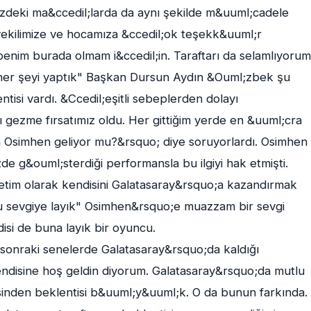
eki ma&ccedil;larda da aynı şekilde m&uuml;cadele
kilimize ve hocamıza &ccedil;ok teşekk&uuml;r
enim burada olmam i&ccedil;in. Taraftarı da selamlıyorum
 her şeyi yaptık" Başkan Dursun Aydın &Ouml;zbek şu
tisi vardı. &Ccedil;eşitli sebeplerden dolayı
 gezme fırsatımız oldu. Her gittiğim yerde en &uuml;cra
n Osimhen geliyor mu?&rsquo; diye soruyorlardı. Osimhen
g&ouml;sterdiği performansla bu ilgiyi hak etmişti.
netim olarak kendisini Galatasaray&rsquo;a kazandırmak
"Bu sevgiye layık" Osimhen&rsquo;e muazzam bir sevgi
si de buna layık bir oyuncu.
nraki senelerde Galatasaray&rsquo;da kaldığı
endisine hoş geldin diyorum. Galatasaray&rsquo;da mutlu
disinden beklentisi b&uuml;y&uuml;k. O da bunun farkında.