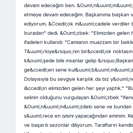
devam edeceğim ben. &Ouml;n&uuml;m&uuml;zd
etmeye devam edeceğim. Başkanıma başkan ve
ediyorum. &Ccedil;ok m&uuml;cadele verdiler b
buradan" dedi. &Ouml;zbek: "Elimizden gelen
ifadeleri kullandı: "Camianın muazzam bir beklen
T&uuml;rkiye&rsquo;nin bir&ccedil;ok noktasını
k&ouml;şede bile insanlar gelip &rsquo;Başka
ge&ccedil;en sene kul&uuml;b&uuml;m&uuml;zde 
Dolayısıyla bu sevgiye karşılık da biz y&ouml;
i&ccedil;in elimizden gelen her şeyi yaptık." 
selinin olduğunu vurgulayan &Ouml;zbek "Kendi
&Ouml;n&uuml;m&uuml;zdeki sene ve bundan so
s&uuml;rece en iyisini yapacağından eminim. K
ve başarılı sezonlar diliyorum. Taraftarın ken