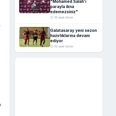
"Mohamed Salah’ı
parayla ikna
r
edemezsiniz"
🕒 10 saat önce
.
Galatasaray yeni sezon
hazırlıklarına devam
ediyor
🕒 10 saat önce
n