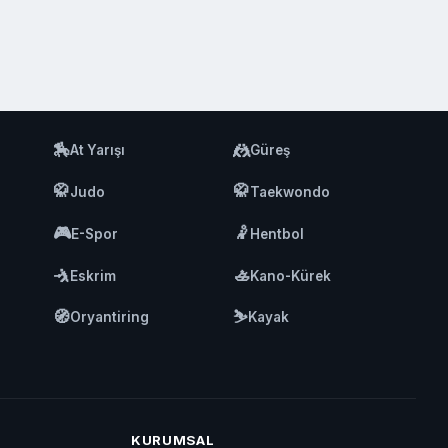
🏇
🤼
At Yarışı
Güreş
🥋
🥋
Judo
Taekwondo
🎮
🤾
E-Spor
Hentbol
🤺
🚣
Eskrim
Kano-Kürek
🧭
⛷️
Oryantiring
Kayak
KURUMSAL