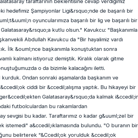
atasaray taraftarının beklentisine cevap verdiğimiz
eki hedefimiz Şampiyonlar Ligi&rsquo;nde de başarılı bir
t&uuml;n oyuncularımıza başarılı bir lig ve başarılı bir
r Galatasaray&rsquo;a kutlu olsun." Kavukcu: "Başkanımla
aşkanvekili Abdullah Kavukcu da "Bir hayalimiz vardı
ık. İlk &ouml;nce başkanımla konuştuktan sonra
mlı kalmanı istiyoruz demiştik. Kiralık olarak gitme
uştuğumuzda o da bizimle kalacağını iletti.
al kurduk. Ondan sonraki aşamalarda başkanım ve
ccedil;ok ciddi bir &ccedil;alışma yaptık. Bu hikayeyi bir
r ger&ccedil;ekten Galatasaray&rsquo;da kalmak i&ccedil;i
adaki futbolculardan bu rakamlardan
ay sevgisi bu kadar. Taraftarımız o kadar g&uuml;zel bir
ek istemedi" a&ccedil;ıklamasında bulundu. "O buranın bir
ğunu belirterek "&Ccedil;ok yorulduk &ccedil;ok