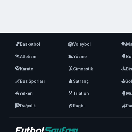
🏀
🏐
🏓
Basketbol
Voleybol
Ma
🏃
🏊
🥊
Atletizm
Yüzme
Bo
🥋
🤸
🚴
Karate
Cimnastik
Bis
🏒
♟️
⛳
Buz Sporları
Satranç
Gol
⛵
🏅
🥊
Yelken
Triatlon
Mu
🧗
🏉
🦽
Dağcılık
Ragbi
Pa