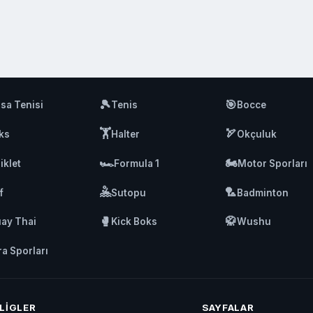
🎾
🎯
sa Tenisi
Tenis
Bocce
🏋️
🏹
ks
Halter
Okçuluk
🏎️
🏍️
iklet
Formula 1
Motor Sporları
🤽
🏸
f
Sutopu
Badminton
🥊
🥋
ay Thai
Kick Boks
Wushu
ra Sporları
LIGLER
SAYFALAR