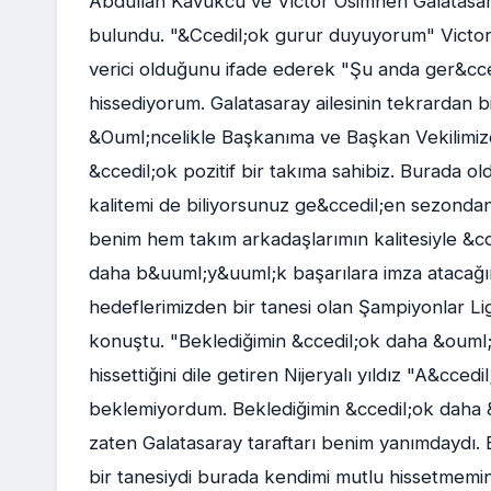
Abdullah Kavukcu ve Victor Osimhen Galatasar
bulundu. "&Ccedil;ok gurur duyuyorum" Victo
verici olduğunu ifade ederek "Şu anda ger&cce
hissediyorum. Galatasaray ailesinin tekrardan b
&Ouml;ncelikle Başkanıma ve Başkan Vekilimiz
&ccedil;ok pozitif bir takıma sahibiz. Burada 
kalitemi de biliyorsunuz ge&ccedil;en sezon
benim hem takım arkadaşlarımın kalitesiyle &cc
daha b&uuml;y&uuml;k başarılara imza atacağı
hedeflerimizden bir tanesi olan Şampiyonlar L
konuştu. "Beklediğimin &ccedil;ok daha &ouml;
hissettiğini dile getiren Nijeryalı yıldız "A&cc
beklemiyordum. Beklediğimin &ccedil;ok daha 
zaten Galatasaray taraftarı benim yanımdaydı.
bir tanesiydi burada kendimi mutlu hissetmemin