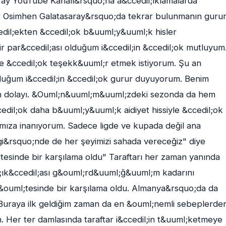
ay YouTube Kanalı&rsquo;na a&ccedil;ıklamalarda
r Osimhen Galatasaray&rsquo;da tekrar bulunmanın guru
dil;ekten &ccedil;ok b&uuml;y&uuml;k hisler
ir par&ccedil;ası olduğum i&ccedil;in &ccedil;ok mutluyum
e &ccedil;ok teşekk&uuml;r etmek istiyorum. Şu an
olduğum i&ccedil;in &ccedil;ok gurur duyuyorum. Benim
dan dolayı. &Ouml;n&uuml;m&uuml;zdeki sezonda da hem
edil;ok daha b&uuml;y&uuml;k aidiyet hissiyle &ccedil;ok
mıza inanıyorum. Sadece ligde ve kupada değil ana
igi&rsquo;nde de her şeyimizi sahada vereceğiz" diye
tesinde bir karşılama oldu" Taraftarı her zaman yanında
edil;ık&ccedil;ası g&ouml;rd&uuml;ğ&uuml;m kadarını
&ouml;tesinde bir karşılama oldu. Almanya&rsquo;da da
 Buraya ilk geldiğim zaman da en &ouml;nemli sebeplerde
. Her ter damlasında taraftar i&ccedil;in t&uuml;ketmeye