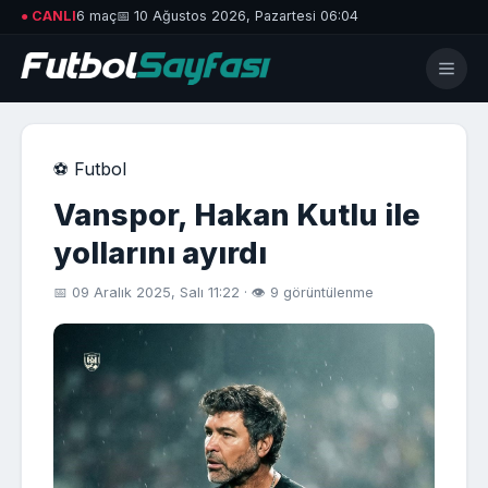
● CANLI
6 maç
📅 10 Ağustos 2026, Pazartesi 06:04
⚽ Futbol
Vanspor, Hakan Kutlu ile
yollarını ayırdı
📅 09 Aralık 2025, Salı 11:22 · 👁 9 görüntülenme