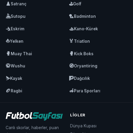
♟️
⛳
Satranç
Golf
🤽
🏸
Sutopu
Badminton
🤺
🚣
Eskrim
Kano-Kürek
⛵
🏅
Yelken
Triatlon
🥊
🥊
Muay Thai
Kick Boks
🥋
🧭
Wushu
Oryantiring
⛷️
🧗
Kayak
Dağcılık
🏉
🦽
Ragbi
Para Sporları
LIGLER
Dünya Kupası
Canlı skorlar, haberler, puan