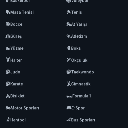
🏀
🏐
Basketbol
Voleybol
🏓
🎾
Masa Tenisi
Tenis
🎯
🏇
Bocce
At Yarışı
🤼
🏃
Güreş
Atletizm
🏊
🥊
Yüzme
Boks
🏋️
🏹
Halter
Okçuluk
🥋
🥋
Judo
Taekwondo
🥋
🤸
Karate
Cimnastik
🚴
🏎️
Bisiklet
Formula 1
🏍️
🎮
Motor Sporları
E-Spor
🤾
🏒
Hentbol
Buz Sporları