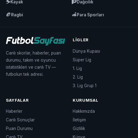
⛷️
🧗
Kayak
Dağcılık
🏉
🦽
Ragbi
Para Sporları
LIGLER
Dünya Kupası
Canlı skorlar, haberler, puan
Süper Lig
durumu, takım ve oyuncu
istatistikleri ve canlı TV —
1. Lig
futbolun tek adresi.
2. Lig
3. Lig Grup 1
SAYFALAR
KURUMSAL
Haberler
Hakkımızda
Canlı Sonuçlar
İletişim
Puan Durumu
Gizlilik
Canlı TV
Künye