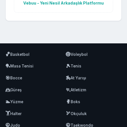
Vebuu - Yeni Nesil Arkadaşlık Platformu
🏀
🏐
Basketbol
Voleybol
🏓
🎾
Masa Tenisi
Tenis
🎯
🏇
Bocce
At Yarışı
🤼
🏃
Güreş
Atletizm
🏊
🥊
Yüzme
Boks
🏋️
🏹
Halter
Okçuluk
🥋
🥋
Judo
Taekwondo