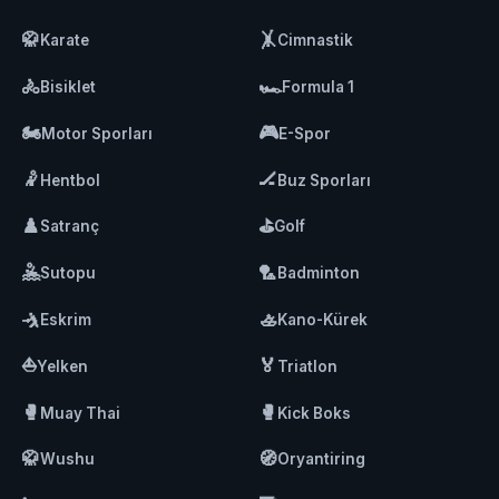
🥋
🤸
Karate
Cimnastik
🚴
🏎️
Bisiklet
Formula 1
🏍️
🎮
Motor Sporları
E-Spor
🤾
🏒
Hentbol
Buz Sporları
♟️
⛳
Satranç
Golf
🤽
🏸
Sutopu
Badminton
🤺
🚣
Eskrim
Kano-Kürek
⛵
🏅
Yelken
Triatlon
🥊
🥊
Muay Thai
Kick Boks
🥋
🧭
Wushu
Oryantiring