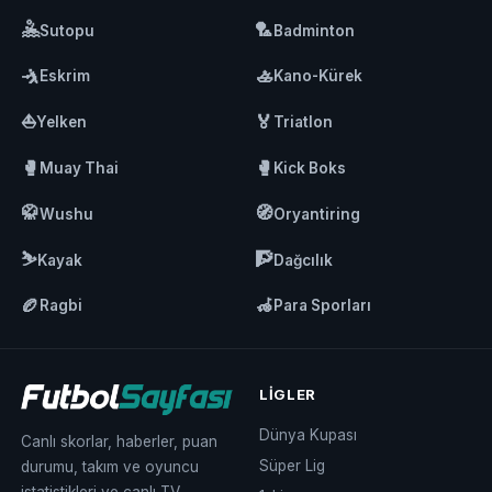
🤽
🏸
Sutopu
Badminton
🤺
🚣
Eskrim
Kano-Kürek
⛵
🏅
Yelken
Triatlon
🥊
🥊
Muay Thai
Kick Boks
🥋
🧭
Wushu
Oryantiring
⛷️
🧗
Kayak
Dağcılık
🏉
🦽
Ragbi
Para Sporları
LIGLER
Dünya Kupası
Canlı skorlar, haberler, puan
Süper Lig
durumu, takım ve oyuncu