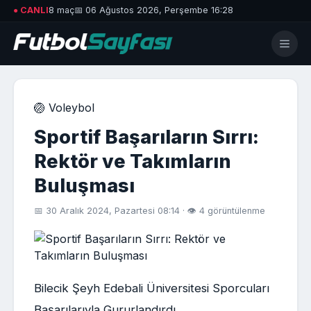
● CANLI
8 maç
📅 06 Ağustos 2026, Perşembe 16:28
🏐 Voleybol
Sportif Başarıların Sırrı:
Rektör ve Takımların
Buluşması
📅 30 Aralık 2024, Pazartesi 08:14 · 👁 4 görüntülenme
Bilecik Şeyh Edebali Üniversitesi Sporcuları
Başarılarıyla Gururlandırdı