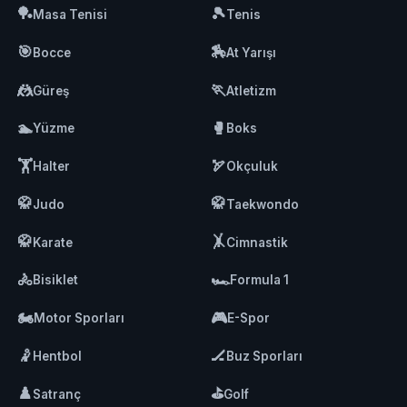
🏓
🎾
Masa Tenisi
Tenis
🎯
🏇
Bocce
At Yarışı
🤼
🏃
Güreş
Atletizm
🏊
🥊
Yüzme
Boks
🏋️
🏹
Halter
Okçuluk
🥋
🥋
Judo
Taekwondo
🥋
🤸
Karate
Cimnastik
🚴
🏎️
Bisiklet
Formula 1
🏍️
🎮
Motor Sporları
E-Spor
🤾
🏒
Hentbol
Buz Sporları
♟️
⛳
Satranç
Golf