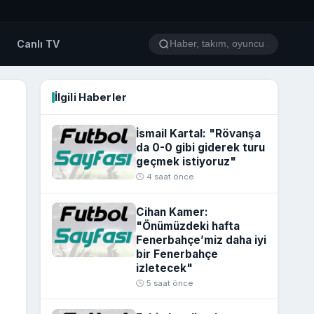
o
Canlı TV
İlgili Haberler
İsmail Kartal: "Rövanşa
da 0-0 gibi giderek turu
geçmek istiyoruz"
🕒 4 saat önce
Cihan Kamer:
"Önümüzdeki hafta
Fenerbahçe’miz daha iyi
bir Fenerbahçe
izletecek"
🕒 5 saat önce