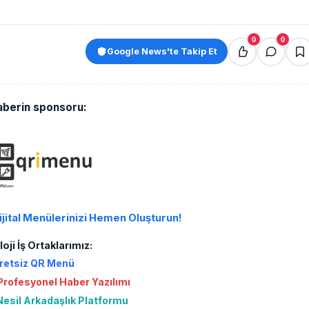
0
0
Google News'te Takip Et
aberin sponsoru:
ijital Menülerinizi Hemen Oluşturun!
oji İş Ortaklarımız:
retsiz QR Menü
rofesyonel Haber Yazılımı
Nesil Arkadaşlık Platformu