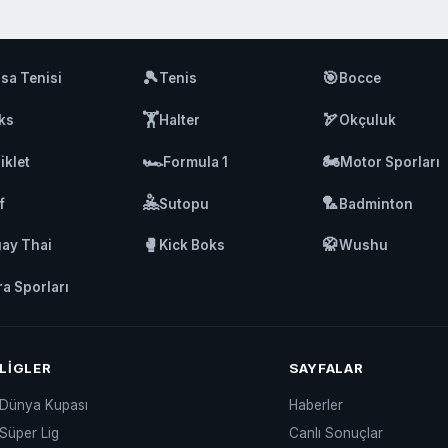
🎾
🎯
sa Tenisi
Tenis
Bocce
🏋️
🏹
ks
Halter
Okçuluk
🏎️
🏍️
iklet
Formula 1
Motor Sporları
🤽
🏸
f
Sutopu
Badminton
🥊
🥋
ay Thai
Kick Boks
Wushu
ra Sporları
LIGLER
SAYFALAR
Dünya Kupası
Haberler
Süper Lig
Canlı Sonuçlar