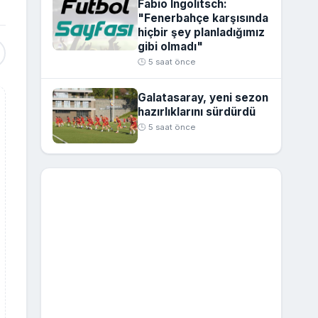
Fabio Ingolitsch:
"Fenerbahçe karşısında
hiçbir şey planladığımız
gibi olmadı"
🕒 5 saat önce
Galatasaray, yeni sezon
hazırlıklarını sürdürdü
🕒 5 saat önce