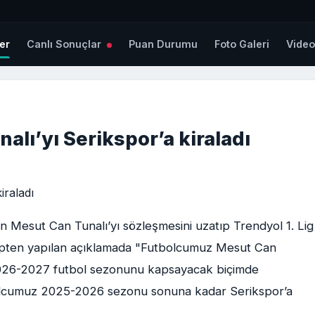
er
Canlı Sonuçlar
Puan Durumu
Foto Galeri
Vide
alı’yı Serikspor’a kiraladı
Mesut Can Tunalı’yı sözleşmesini uzatıp Trendyol 1. Lig
kulüpten yapılan açıklamada "Futbolcumuz Mesut Can
i 2026-2027 futbol sezonunu kapsayacak biçimde
bolcumuz 2025-2026 sezonu sonuna kadar Serikspor’a