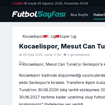
● CANLI
18 maç
📅 06 Ağustos 2026, Perşembe 05:09
Ana Sayfa
Haberl
Kocaelispor
1. Lig
Süper Lig
Kocaelispor, Mesut Can Tun
📅 05 Eylül 2025, Cuma 17:06 · 👁 2 görüntülenme
Kocaelispor kadroda düşünmediği oyunculardan 
ekibi Serikspor’a kiraladı. Transfere ilişkin 
Tunalı’nın 30.06.2026 bitiş tarihli sözleşmes
30.06.2027 tarihine kadar uzatılmış olup fut
kiralanmıştır" ifadelerine yer verildi.