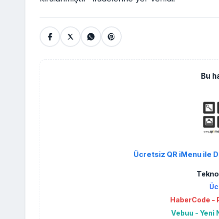
Bu h
Ücretsiz QR iMenu ile D
Teknol
Üc
HaberCode - P
Vebuu - Yeni 