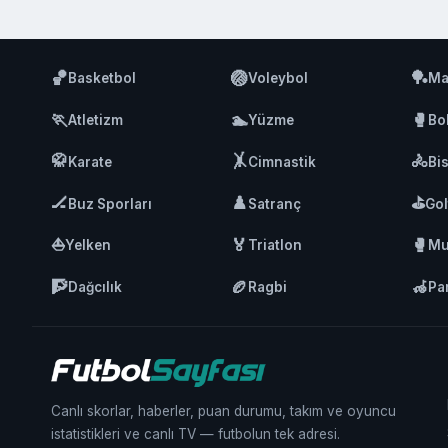
🏀
🏐
🏓
Basketbol
Voleybol
Ma
🏃
🏊
🥊
Atletizm
Yüzme
Bo
🥋
🤸
🚴
Karate
Cimnastik
Bis
🏒
♟️
⛳
Buz Sporları
Satranç
Gol
⛵
🏅
🥊
Yelken
Triatlon
Mu
🧗
🏉
🦽
Dağcılık
Ragbi
Pa
Canlı skorlar, haberler, puan durumu, takım ve oyuncu
istatistikleri ve canlı TV — futbolun tek adresi.