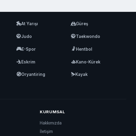
🏇
🤼
At Yarışı
Güreş
🥋
🥋
Judo
Taekwondo
🎮
🤾
E-Spor
Hentbol
🤺
🚣
Eskrim
Kano-Kürek
🧭
⛷️
Oryantiring
Kayak
KURUMSAL
Hakkımızda
İletişim