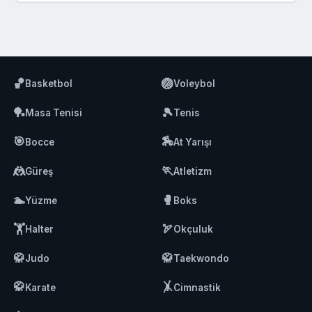
🏀
🏐
Basketbol
Voleybol
🏓
🎾
Masa Tenisi
Tenis
🎯
🏇
Bocce
At Yarışı
🤼
🏃
Güreş
Atletizm
🏊
🥊
Yüzme
Boks
🏋️
🏹
Halter
Okçuluk
🥋
🥋
Judo
Taekwondo
🥋
🤸
Karate
Cimnastik