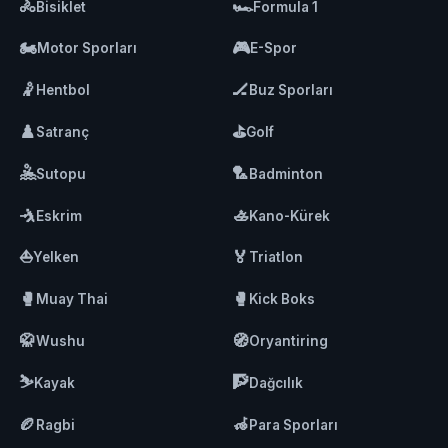
🚴
🏎️
Bisiklet
Formula 1
🏍️
🎮
Motor Sporları
E-Spor
🤾
🏒
Hentbol
Buz Sporları
♟️
⛳
Satranç
Golf
🤽
🏸
Sutopu
Badminton
🤺
🚣
Eskrim
Kano-Kürek
⛵
🏅
Yelken
Triatlon
🥊
🥊
Muay Thai
Kick Boks
🥋
🧭
Wushu
Oryantiring
⛷️
🧗
Kayak
Dağcılık
🏉
🦽
Ragbi
Para Sporları