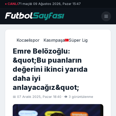
● CANLI
71 maç
📅 09 Ağustos 2026, Pazar 15:47
Kocaelispor
Kasımpaşa
Süper Lig
Emre Belözoğlu:
&quot;Bu puanların
değerini ikinci yarıda
daha iyi
anlayacağız&quot;
📅 07 Aralık 2025, Pazar 18:40 · 👁 3 görüntülenme