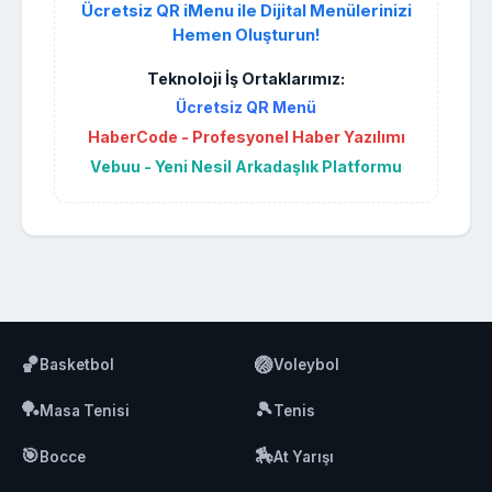
Ücretsiz QR iMenu ile Dijital Menülerinizi
Hemen Oluşturun!
Teknoloji İş Ortaklarımız:
Ücretsiz QR Menü
HaberCode - Profesyonel Haber Yazılımı
Vebuu - Yeni Nesil Arkadaşlık Platformu
🏀
🏐
Basketbol
Voleybol
🏓
🎾
Masa Tenisi
Tenis
🎯
🏇
Bocce
At Yarışı