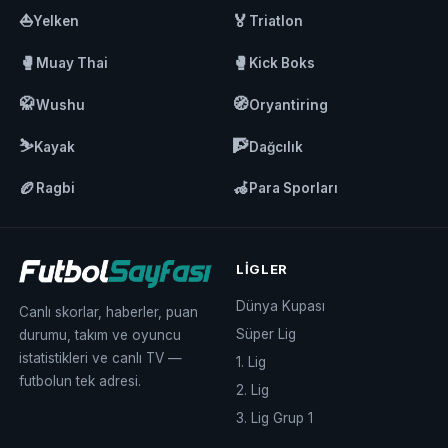
⛵
🏅
Yelken
Triatlon
🥊
🥊
Muay Thai
Kick Boks
🥋
🧭
Wushu
Oryantiring
⛷️
🧗
Kayak
Dağcılık
🏉
🦽
Ragbi
Para Sporları
LIGLER
Dünya Kupası
Canlı skorlar, haberler, puan
Süper Lig
durumu, takım ve oyuncu
istatistikleri ve canlı TV —
1. Lig
futbolun tek adresi.
2. Lig
3. Lig Grup 1