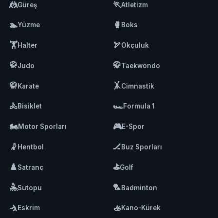
🤼
🏃
Güreş
Atletizm
🏊
🥊
Yüzme
Boks
🏋️
🏹
Halter
Okçuluk
🥋
🥋
Judo
Taekwondo
🥋
🤸
Karate
Cimnastik
🚴
🏎️
Bisiklet
Formula 1
🏍️
🎮
Motor Sporları
E-Spor
🤾
🏒
Hentbol
Buz Sporları
♟️
⛳
Satranç
Golf
🤽
🏸
Sutopu
Badminton
🤺
🚣
Eskrim
Kano-Kürek