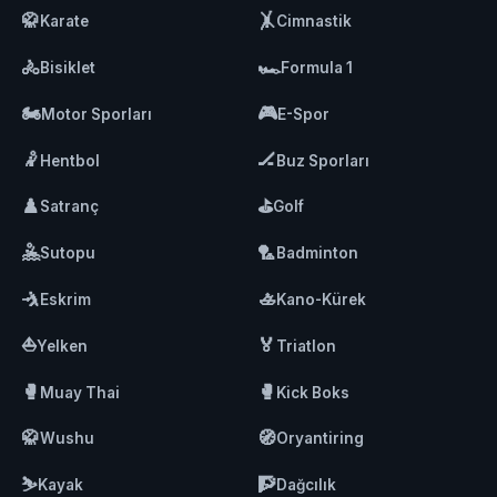
🥋
🤸
Karate
Cimnastik
🚴
🏎️
Bisiklet
Formula 1
🏍️
🎮
Motor Sporları
E-Spor
🤾
🏒
Hentbol
Buz Sporları
♟️
⛳
Satranç
Golf
🤽
🏸
Sutopu
Badminton
🤺
🚣
Eskrim
Kano-Kürek
⛵
🏅
Yelken
Triatlon
🥊
🥊
Muay Thai
Kick Boks
🥋
🧭
Wushu
Oryantiring
⛷️
🧗
Kayak
Dağcılık