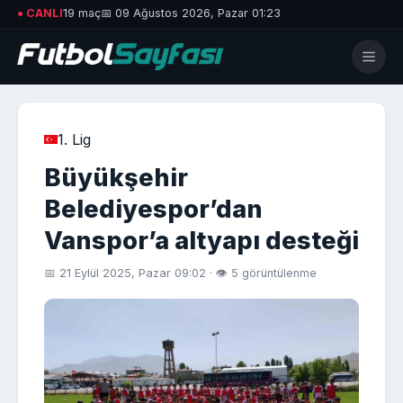
● CANLI
19 maç
📅 09 Ağustos 2026, Pazar 01:23
1. Lig
Büyükşehir
Belediyespor’dan
Vanspor’a altyapı desteği
📅 21 Eylül 2025, Pazar 09:02 · 👁 5 görüntülenme