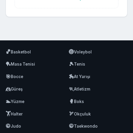
🏀
🏐
Basketbol
Voleybol
🏓
🎾
Masa Tenisi
Tenis
🎯
🏇
Bocce
At Yarışı
🤼
🏃
Güreş
Atletizm
🏊
🥊
Yüzme
Boks
🏋️
🏹
Halter
Okçuluk
🥋
🥋
Judo
Taekwondo