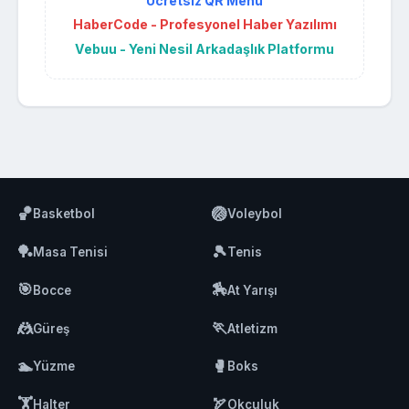
Ücretsiz QR Menü
HaberCode - Profesyonel Haber Yazılımı
Vebuu - Yeni Nesil Arkadaşlık Platformu
🏀
🏐
Basketbol
Voleybol
🏓
🎾
Masa Tenisi
Tenis
🎯
🏇
Bocce
At Yarışı
🤼
🏃
Güreş
Atletizm
🏊
🥊
Yüzme
Boks
🏋️
🏹
Halter
Okçuluk