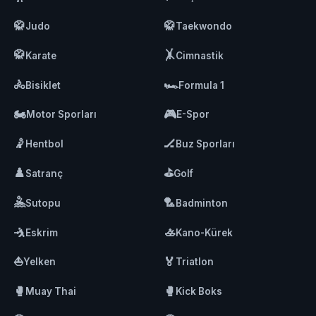
🥋
🥋
Judo
Taekwondo
🥋
🤸
Karate
Cimnastik
🚴
🏎️
Bisiklet
Formula 1
🏍️
🎮
Motor Sporları
E-Spor
🤾
🏒
Hentbol
Buz Sporları
♟️
⛳
Satranç
Golf
🤽
🏸
Sutopu
Badminton
🤺
🚣
Eskrim
Kano-Kürek
⛵
🏅
Yelken
Triatlon
🥊
🥊
Muay Thai
Kick Boks