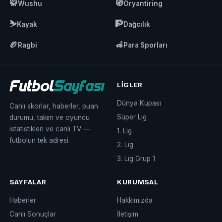
🥋
🧭
Wushu
Oryantiring
⛷️
🧗
Kayak
Dağcılık
🏉
🦽
Ragbi
Para Sporları
LIGLER
Dünya Kupası
Canlı skorlar, haberler, puan
Süper Lig
durumu, takım ve oyuncu
istatistikleri ve canlı TV —
1. Lig
futbolun tek adresi.
2. Lig
3. Lig Grup 1
SAYFALAR
KURUMSAL
Haberler
Hakkımızda
Canlı Sonuçlar
İletişim