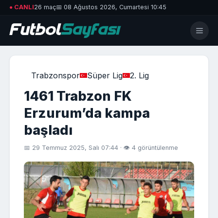
● CANLI
26 maç
📅 08 Ağustos 2026, Cumartesi 10:45
Trabzonspor
Süper Lig
2. Lig
1461 Trabzon FK
Erzurum’da kampa
başladı
📅 29 Temmuz 2025, Salı 07:44 · 👁 4 görüntülenme