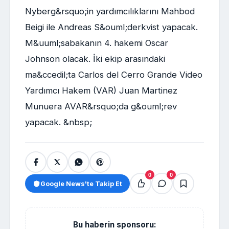
Nyberg&rsquo;in yardımcılıklarını Mahbod
Beigi ile Andreas S&ouml;derkvist yapacak.
M&uuml;sabakanın 4. hakemi Oscar
Johnson olacak. İki ekip arasındaki
ma&ccedil;ta Carlos del Cerro Grande Video
Yardımcı Hakem (VAR) Juan Martinez
Munuera AVAR&rsquo;da g&ouml;rev
yapacak. &nbsp;
0
0
Google News'te Takip Et
Bu haberin sponsoru: