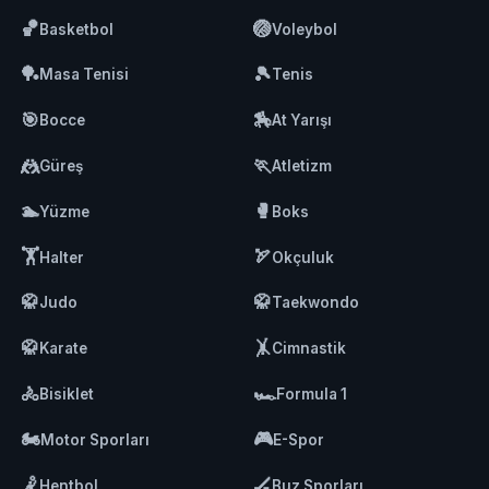
🏀
🏐
Basketbol
Voleybol
🏓
🎾
Masa Tenisi
Tenis
🎯
🏇
Bocce
At Yarışı
🤼
🏃
Güreş
Atletizm
🏊
🥊
Yüzme
Boks
🏋️
🏹
Halter
Okçuluk
🥋
🥋
Judo
Taekwondo
🥋
🤸
Karate
Cimnastik
🚴
🏎️
Bisiklet
Formula 1
🏍️
🎮
Motor Sporları
E-Spor
🤾
🏒
Hentbol
Buz Sporları