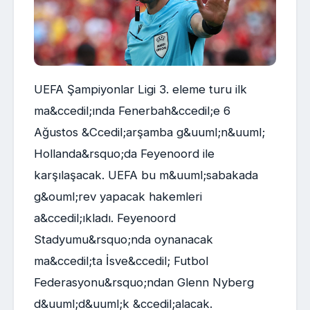
UEFA Şampiyonlar Ligi 3. eleme turu ilk
ma&ccedil;ında Fenerbah&ccedil;e 6
Ağustos &Ccedil;arşamba g&uuml;n&uuml;
Hollanda&rsquo;da Feyenoord ile
karşılaşacak. UEFA bu m&uuml;sabakada
g&ouml;rev yapacak hakemleri
a&ccedil;ıkladı. Feyenoord
Stadyumu&rsquo;nda oynanacak
ma&ccedil;ta İsve&ccedil; Futbol
Federasyonu&rsquo;ndan Glenn Nyberg
d&uuml;d&uuml;k &ccedil;alacak.