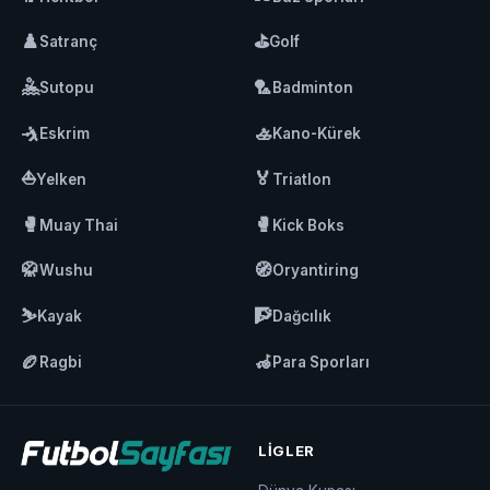
♟️
⛳
Satranç
Golf
🤽
🏸
Sutopu
Badminton
🤺
🚣
Eskrim
Kano-Kürek
⛵
🏅
Yelken
Triatlon
🥊
🥊
Muay Thai
Kick Boks
🥋
🧭
Wushu
Oryantiring
⛷️
🧗
Kayak
Dağcılık
🏉
🦽
Ragbi
Para Sporları
LIGLER