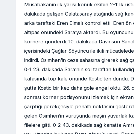
Müsabakanın ilk yarısı konuk ekibin 2-1’lik üstü
dakikada gelişen Galatasaray atağında sağ kana
arka taraftaki Eren Elmalı kontrol etti. Eren ö
altıpas önündeki Sara’ya aktardı. Bu oyuncun
kornere gönderdi. 10. dakikada Davinson Sanc
içerisindeki Çağlar Söyüncü ile ikili mücadele
indirdi. Osimhen’in ceza sahasına girerek sağ ç
0-1 23. dakikada Sara’nın sol taraftan kulland
kafasında top kale önünde Kostic’ten döndü. D
şutta Kostic bir kez daha gole engel oldu. 26
sonrası korner pozisyonunu izlemek için ekran 
çarptığı gerekçesiyle penaltı noktasını gösterd
gelen Osimhen’in vuruşunda meşin yuvarlak ka
filelere gitti. 0-2 43. dakikada sağ kanatta Amr