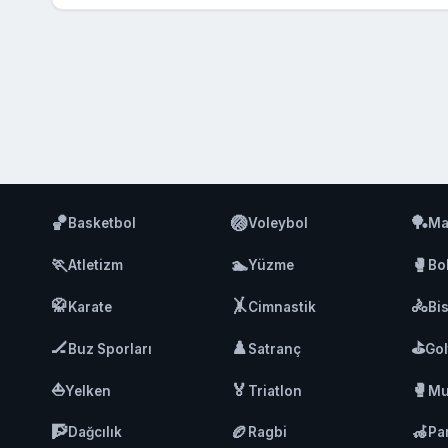
🏀
🏐
🏓
Basketbol
Voleybol
Ma
🏃
🏊
🥊
Atletizm
Yüzme
Bo
🥋
🤸
🚴
Karate
Cimnastik
Bis
🏒
♟️
⛳
Buz Sporları
Satranç
Gol
⛵
🏅
🥊
Yelken
Triatlon
Mu
🧗
🏉
🦽
Dağcılık
Ragbi
Pa