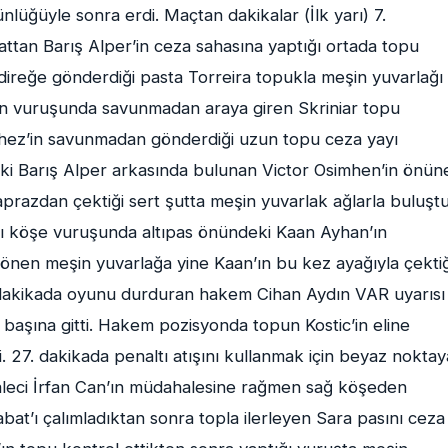
nlüğüyle sonra erdi. Maçtan dakikalar (İlk yarı) 7.
ttan Barış Alper’in ceza sahasına yaptığı ortada topu
n direğe gönderdiği pasta Torreira topukla meşin yuvarlağı
un vuruşunda savunmadan araya giren Skriniar topu
hez’in savunmadan gönderdiği uzun topu ceza yayı
deki Barış Alper arkasında bulunan Victor Osimhen’in önün
aprazdan çektiği sert şutta meşin yuvarlak ağlarla buluştu
ığı köşe vuruşunda altıpas önündeki Kaan Ayhan’ın
önen meşin yuvarlağa yine Kaan’ın bu kez ayağıyla çektiğ
. dakikada oyunu durduran hakem Cihan Aydın VAR uyarısı
başına gitti. Hakem pozisyonda topun Kostic’in eline
i. 27. dakikada penaltı atışını kullanmak için beyaz noktay
leci İrfan Can’ın müdahalesine rağmen sağ köşeden
abat’ı çalımladıktan sonra topla ilerleyen Sara pasını ceza