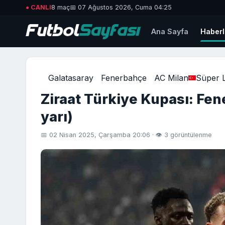
● CANLI
8 maç
📅 07 Ağustos 2026, Cuma 04:25
Ana Sayfa
Haberl
Galatasaray
Fenerbahçe
AC Milan
Süper L
Ziraat Türkiye Kupası: Fene
yarı)
📅 02 Nisan 2025, Çarşamba 20:06 · 👁 3 görüntülenme