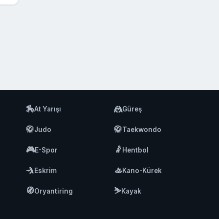
🏇
🤼
At Yarışı
Güreş
🥋
🥋
Judo
Taekwondo
🎮
🤾
E-Spor
Hentbol
🤺
🚣
Eskrim
Kano-Kürek
🧭
⛷️
Oryantiring
Kayak