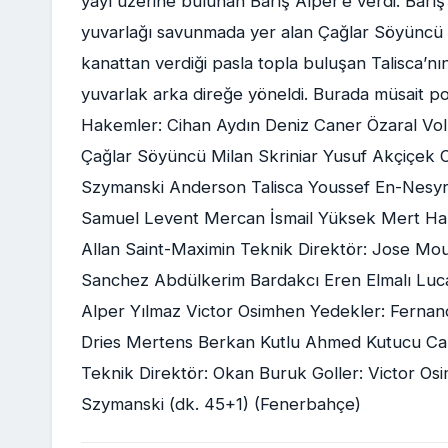
yayı üzerine bulunan Barış Alper’e verdi. Barış
yuvarlağı savunmada yer alan Çağlar Söyüncü çi
kanattan verdiği pasla topla buluşan Talisca’n
yuvarlak arka direğe yöneldi. Burada müsait p
Hakemler: Cihan Aydın Deniz Caner Özaral Vo
Çağlar Söyüncü Milan Skriniar Yusuf Akçiçek 
Szymanski Anderson Talisca Youssef En-Nesyri
Samuel Levent Mercan İsmail Yüksek Mert Ha
Allan Saint-Maximin Teknik Direktör: Jose M
Sanchez Abdülkerim Bardakcı Eren Elmalı Luca
Alper Yılmaz Victor Osimhen Yedekler: Fernan
Dries Mertens Berkan Kutlu Ahmed Kutucu Ca
Teknik Direktör: Okan Buruk Goller: Victor Osi
Szymanski (dk. 45+1) (Fenerbahçe)