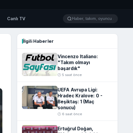
o
Canlı TV
İlgili Haberler
Vincenzo Italiano:
"Takım olmayı
başardık"
🕒 5 saat önce
UEFA Avrupa Ligi:
Hradec Kralove: 0 -
Beşiktaş: 1 (Maç
sonucu)
🕒 6 saat önce
Ertuğrul Doğan,