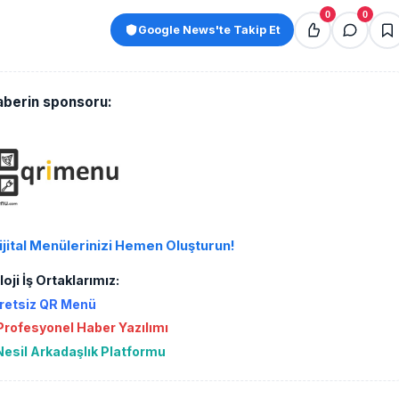
0
0
Google News'te Takip Et
aberin sponsoru:
ijital Menülerinizi Hemen Oluşturun!
oji İş Ortaklarımız:
retsiz QR Menü
rofesyonel Haber Yazılımı
Nesil Arkadaşlık Platformu