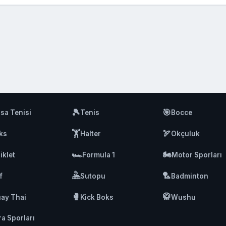
🎾
🎯
sa Tenisi
Tenis
Bocce
🏋️
🏹
ks
Halter
Okçuluk
🏎️
🏍️
iklet
Formula 1
Motor Sporları
🤽
🏸
f
Sutopu
Badminton
🥊
🥋
ay Thai
Kick Boks
Wushu
ra Sporları