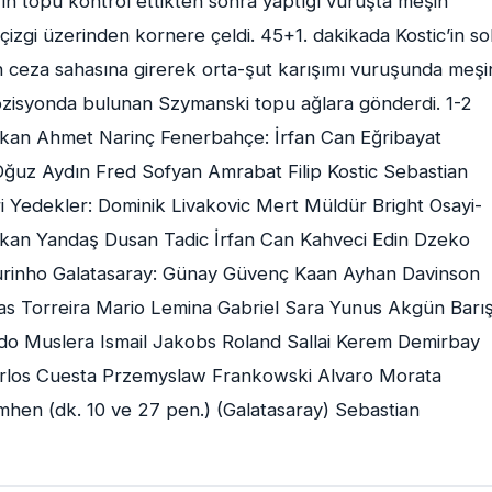
’ın topu kontrol ettikten sonra yaptığı vuruşta meşin
zgi üzerinden kornere çeldi. 45+1. dakikada Kostic’in so
ın ceza sahasına girerek orta-şut karışımı vuruşunda meşi
ozisyonda bulunan Szymanski topu ağlara gönderdi. 1-2
lkan Ahmet Narinç Fenerbahçe: İrfan Can Eğribayat
Oğuz Aydın Fred Sofyan Amrabat Filip Kostic Sebastian
 Yedekler: Dominik Livakovic Mert Müldür Bright Osayi-
kan Yandaş Dusan Tadic İrfan Can Kahveci Edin Dzeko
ourinho Galatasaray: Günay Güvenç Kaan Ayhan Davinson
s Torreira Mario Lemina Gabriel Sara Yunus Akgün Barı
do Muslera Ismail Jakobs Roland Sallai Kerem Demirbay
rlos Cuesta Przemyslaw Frankowski Alvaro Morata
mhen (dk. 10 ve 27 pen.) (Galatasaray) Sebastian