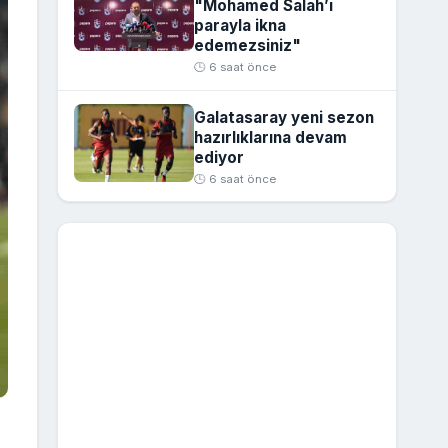
"Mohamed Salah’ı
parayla ikna
edemezsiniz"
🕒 6 saat önce
Galatasaray yeni sezon
hazırlıklarına devam
ediyor
🕒 6 saat önce