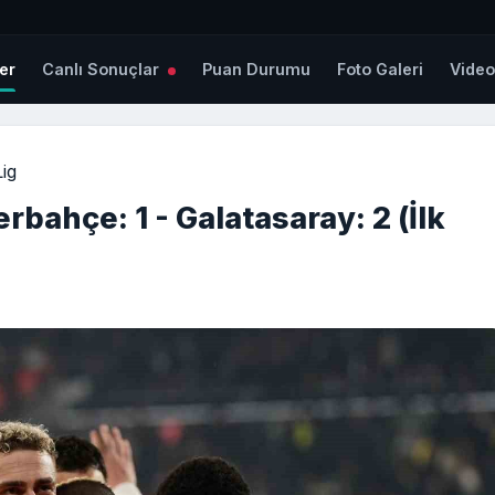
er
Canlı Sonuçlar
Puan Durumu
Foto Galeri
Vide
ig
rbahçe: 1 - Galatasaray: 2 (İlk