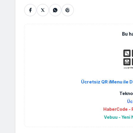
Bu h
Ücretsiz QR iMenu ile D
Teknol
Üc
HaberCode - P
Vebuu - Yeni 