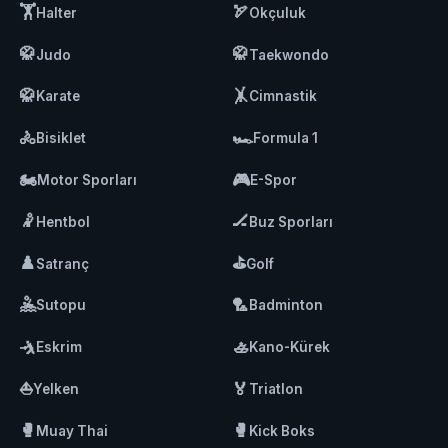
🏋️
🏹
Halter
Okçuluk
🥋
🥋
Judo
Taekwondo
🥋
🤸
Karate
Cimnastik
🚴
🏎️
Bisiklet
Formula 1
🏍️
🎮
Motor Sporları
E-Spor
🤾
🏒
Hentbol
Buz Sporları
♟️
⛳
Satranç
Golf
🤽
🏸
Sutopu
Badminton
🤺
🚣
Eskrim
Kano-Kürek
⛵
🏅
Yelken
Triatlon
🥊
🥊
Muay Thai
Kick Boks