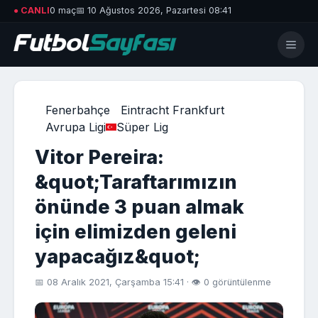
● CANLI
0 maç
📅 10 Ağustos 2026, Pazartesi 08:41
Fenerbahçe
Eintracht Frankfurt
Avrupa Ligi
Süper Lig
Vitor Pereira:
&quot;Taraftarımızın
önünde 3 puan almak
için elimizden geleni
yapacağız&quot;
📅 08 Aralık 2021, Çarşamba 15:41 · 👁 0 görüntülenme