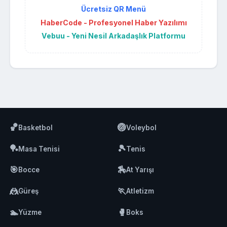
Ücretsiz QR Menü
HaberCode - Profesyonel Haber Yazılımı
Vebuu - Yeni Nesil Arkadaşlık Platformu
🏀
🏐
Basketbol
Voleybol
🏓
🎾
Masa Tenisi
Tenis
🎯
🏇
Bocce
At Yarışı
🤼
🏃
Güreş
Atletizm
🏊
🥊
Yüzme
Boks