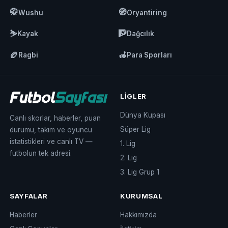
🥋
🧭
Wushu
Oryantiring
⛷️
🧗
Kayak
Dağcılık
🏉
🦽
Ragbi
Para Sporları
LIGLER
Dünya Kupası
Canlı skorlar, haberler, puan
Süper Lig
durumu, takım ve oyuncu
istatistikleri ve canlı TV —
1. Lig
futbolun tek adresi.
2. Lig
3. Lig Grup 1
SAYFALAR
KURUMSAL
Haberler
Hakkımızda