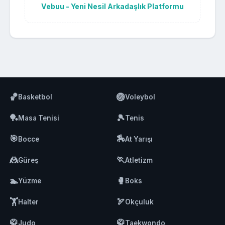
Vebuu - Yeni Nesil Arkadaşlık Platformu
🏀
🏐
Basketbol
Voleybol
🏓
🎾
Masa Tenisi
Tenis
🎯
🏇
Bocce
At Yarışı
🤼
🏃
Güreş
Atletizm
🏊
🥊
Yüzme
Boks
🏋️
🏹
Halter
Okçuluk
🥋
🥋
Judo
Taekwondo