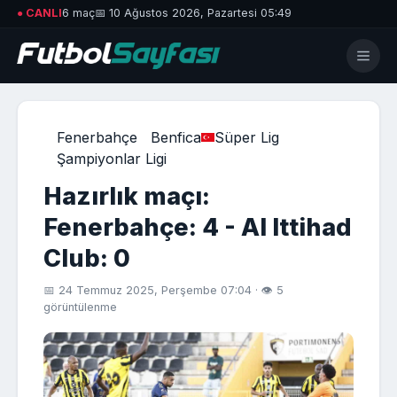
● CANLI
6 maç
📅 10 Ağustos 2026, Pazartesi 05:49
Fenerbahçe
Benfica
Süper Lig
Şampiyonlar Ligi
Hazırlık maçı:
Fenerbahçe: 4 - Al Ittihad
Club: 0
📅 24 Temmuz 2025, Perşembe 07:04 · 👁 5
görüntülenme