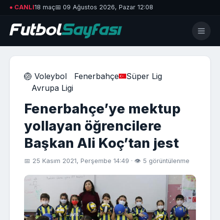
● CANLI
18 maç
📅 09 Ağustos 2026, Pazar 12:08
🏐 Voleybol
Fenerbahçe
Süper Lig
Avrupa Ligi
Fenerbahçe’ye mektup
yollayan öğrencilere
Başkan Ali Koç’tan jest
📅 25 Kasım 2021, Perşembe 14:49 · 👁 5 görüntülenme