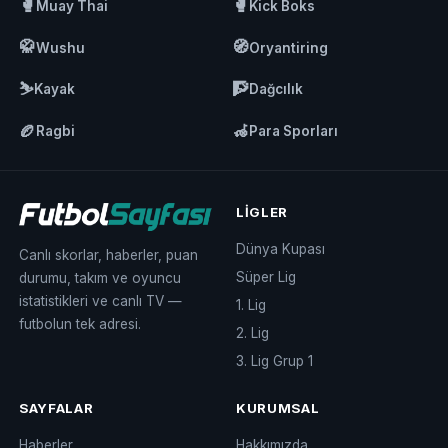
🥊
🥊
Muay Thai
Kick Boks
🥋
🧭
Wushu
Oryantiring
⛷️
🧗
Kayak
Dağcılık
🏉
🦽
Ragbi
Para Sporları
LIGLER
Dünya Kupası
Canlı skorlar, haberler, puan
Süper Lig
durumu, takım ve oyuncu
istatistikleri ve canlı TV —
1. Lig
futbolun tek adresi.
2. Lig
3. Lig Grup 1
SAYFALAR
KURUMSAL
Haberler
Hakkımızda