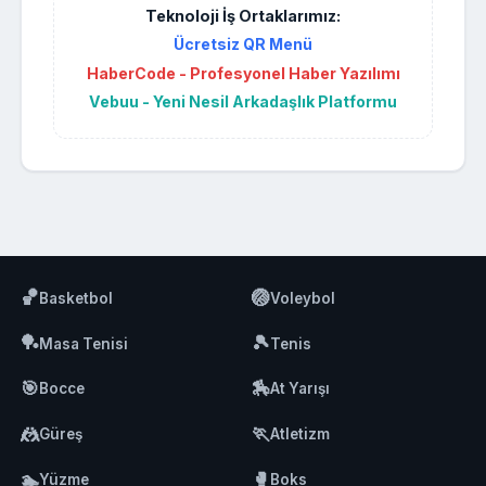
Teknoloji İş Ortaklarımız:
Ücretsiz QR Menü
HaberCode - Profesyonel Haber Yazılımı
Vebuu - Yeni Nesil Arkadaşlık Platformu
🏀
🏐
Basketbol
Voleybol
🏓
🎾
Masa Tenisi
Tenis
🎯
🏇
Bocce
At Yarışı
🤼
🏃
Güreş
Atletizm
🏊
🥊
Yüzme
Boks