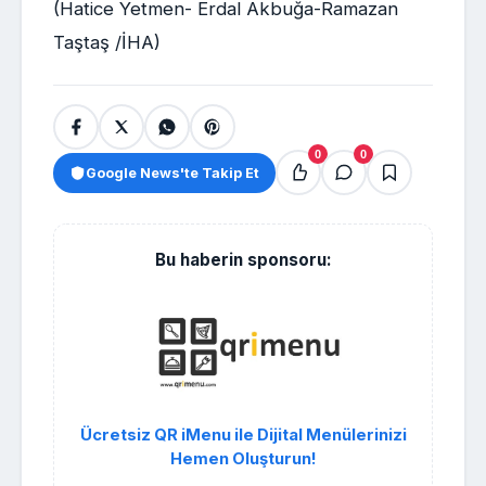
(Hatice Yetmen- Erdal Akbuğa-Ramazan
Taştaş /İHA)
0
0
Google News'te Takip Et
Bu haberin sponsoru:
Ücretsiz QR iMenu ile Dijital Menülerinizi
Hemen Oluşturun!