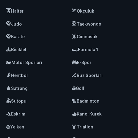
🏋️
🏹
Halter
Okçuluk
🥋
🥋
Judo
Taekwondo
🥋
🤸
Karate
Cimnastik
🚴
🏎️
Bisiklet
Formula 1
🏍️
🎮
Motor Sporları
E-Spor
🤾
🏒
Hentbol
Buz Sporları
♟️
⛳
Satranç
Golf
🤽
🏸
Sutopu
Badminton
🤺
🚣
Eskrim
Kano-Kürek
⛵
🏅
Yelken
Triatlon