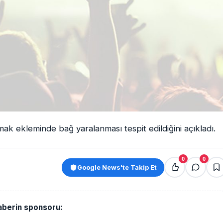
 ekleminde bağ yaralanması tespit edildiğini açıkladı.
0
0
Google News'te Takip Et
aberin sponsoru: