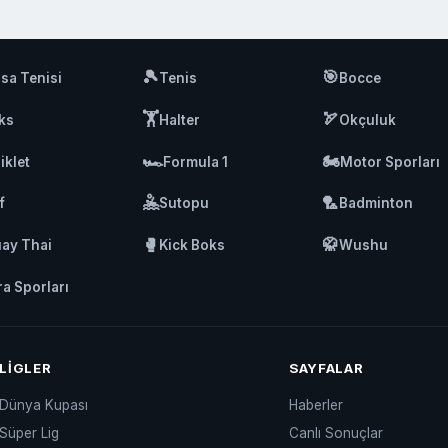
🎾
🎯
sa Tenisi
Tenis
Bocce
🏋️
🏹
ks
Halter
Okçuluk
🏎️
🏍️
iklet
Formula 1
Motor Sporları
🤽
🏸
f
Sutopu
Badminton
🥊
🥋
ay Thai
Kick Boks
Wushu
ra Sporları
LIGLER
SAYFALAR
Dünya Kupası
Haberler
Süper Lig
Canlı Sonuçlar