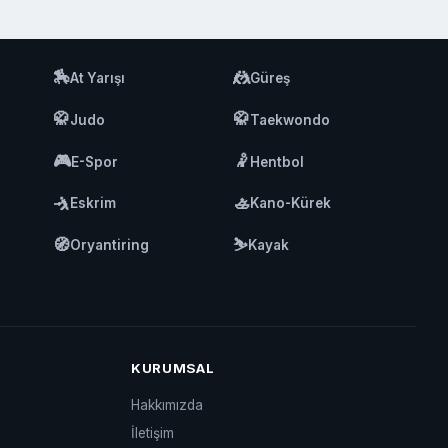
🏇
🤼
At Yarışı
Güreş
🥋
🥋
Judo
Taekwondo
🎮
🤾
E-Spor
Hentbol
🤺
🚣
Eskrim
Kano-Kürek
🧭
⛷️
Oryantiring
Kayak
KURUMSAL
Hakkımızda
İletişim