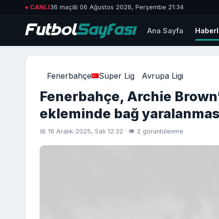
● CANLI
36 maç
📅 06 Ağustos 2026, Perşembe 21:34
Ana Sayfa
Haberl
Fenerbahçe
Süper Lig
Avrupa Ligi
Fenerbahçe, Archie Brown
ekleminde bağ yaralanması t
📅 16 Aralık 2025, Salı 12:32 · 👁 2 görüntülenme