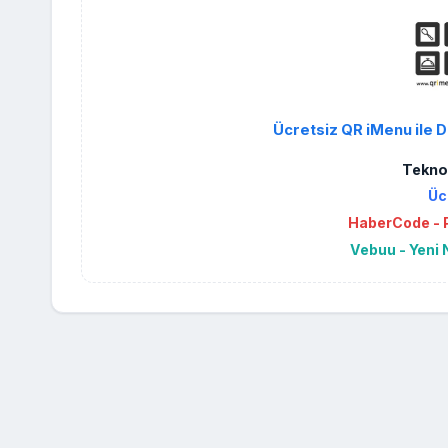
Ücretsiz QR iMenu ile D
Teknol
Üc
HaberCode - P
Vebuu - Yeni 