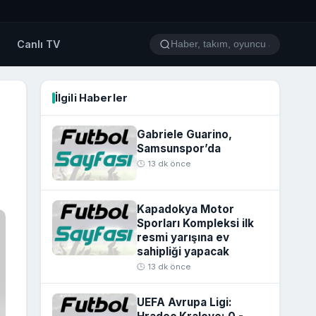
o
Canlı TV
İlgili Haberler
Gabriele Guarino,
Samsunspor’da
🕒 13 dk önce
Kapadokya Motor
Sporları Kompleksi ilk
resmi yarışına ev
sahipliği yapacak
🕒 13 dk önce
UEFA Avrupa Ligi: