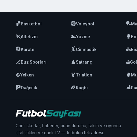
🏀
🏐
🏓
Basketbol
Voleybol
Ma
🏃
🏊
🥊
Atletizm
Yüzme
Bo
🥋
🤸
🚴
Karate
Cimnastik
Bis
🏒
♟️
⛳
Buz Sporları
Satranç
Gol
⛵
🏅
🥊
Yelken
Triatlon
Mu
🧗
🏉
🦽
Dağcılık
Ragbi
Pa
Canlı skorlar, haberler, puan durumu, takım ve oyuncu
istatistikleri ve canlı TV — futbolun tek adresi.