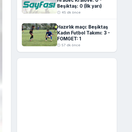
Hradec Kralove: 0 -
Beşiktaş: 0 (İlk yarı)
🕒 45 dk önce
Hazırlık maçı: Beşiktaş
Kadın Futbol Takımı: 3 -
FOMGET: 1
🕒 57 dk önce