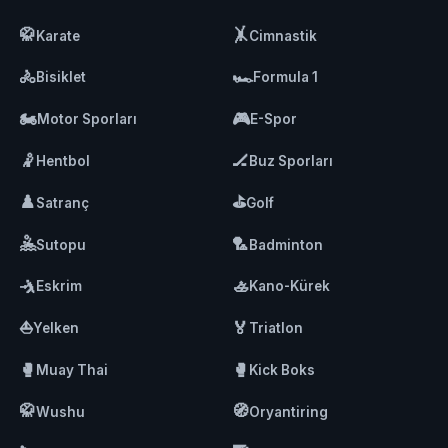
🥋
🤸
Karate
Cimnastik
🚴
🏎️
Bisiklet
Formula 1
🏍️
🎮
Motor Sporları
E-Spor
🤾
🏒
Hentbol
Buz Sporları
♟️
⛳
Satranç
Golf
🤽
🏸
Sutopu
Badminton
🤺
🚣
Eskrim
Kano-Kürek
⛵
🏅
Yelken
Triatlon
🥊
🥊
Muay Thai
Kick Boks
🥋
🧭
Wushu
Oryantiring