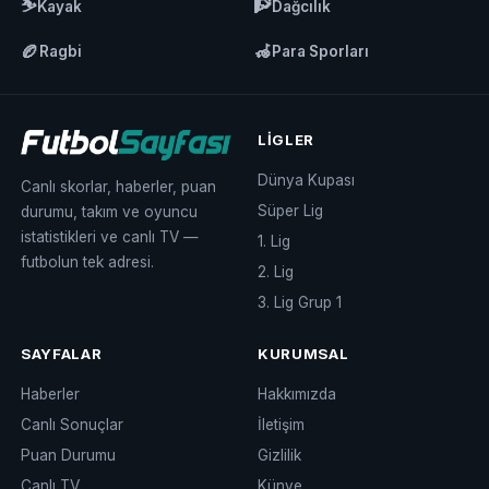
⛷️
🧗
Kayak
Dağcılık
🏉
🦽
Ragbi
Para Sporları
LIGLER
Dünya Kupası
Canlı skorlar, haberler, puan
Süper Lig
durumu, takım ve oyuncu
istatistikleri ve canlı TV —
1. Lig
futbolun tek adresi.
2. Lig
3. Lig Grup 1
SAYFALAR
KURUMSAL
Haberler
Hakkımızda
Canlı Sonuçlar
İletişim
Puan Durumu
Gizlilik
Canlı TV
Künye