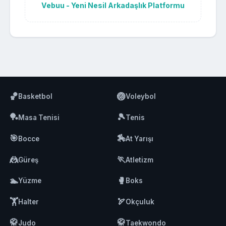
Vebuu - Yeni Nesil Arkadaşlık Platformu
🏀
🏐
Basketbol
Voleybol
🏓
🎾
Masa Tenisi
Tenis
🎯
🏇
Bocce
At Yarışı
🤼
🏃
Güreş
Atletizm
🏊
🥊
Yüzme
Boks
🏋️
🏹
Halter
Okçuluk
🥋
🥋
Judo
Taekwondo