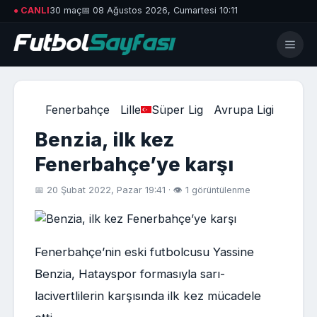
● CANLI
30 maç
📅 08 Ağustos 2026, Cumartesi 10:11
Fenerbahçe
Lille
Süper Lig
Avrupa Ligi
Benzia, ilk kez
Fenerbahçe’ye karşı
📅 20 Şubat 2022, Pazar 19:41 · 👁 1 görüntülenme
Fenerbahçe’nin eski futbolcusu Yassine
Benzia, Hatayspor formasıyla sarı-
lacivertlilerin karşısında ilk kez mücadele