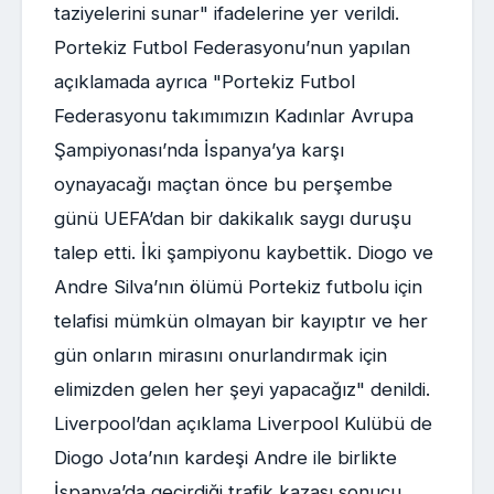
taziyelerini sunar" ifadelerine yer verildi.
Portekiz Futbol Federasyonu’nun yapılan
açıklamada ayrıca "Portekiz Futbol
Federasyonu takımımızın Kadınlar Avrupa
Şampiyonası’nda İspanya’ya karşı
oynayacağı maçtan önce bu perşembe
günü UEFA’dan bir dakikalık saygı duruşu
talep etti. İki şampiyonu kaybettik. Diogo ve
Andre Silva’nın ölümü Portekiz futbolu için
telafisi mümkün olmayan bir kayıptır ve her
gün onların mirasını onurlandırmak için
elimizden gelen her şeyi yapacağız" denildi.
Liverpool’dan açıklama Liverpool Kulübü de
Diogo Jota’nın kardeşi Andre ile birlikte
İspanya’da geçirdiği trafik kazası sonucu