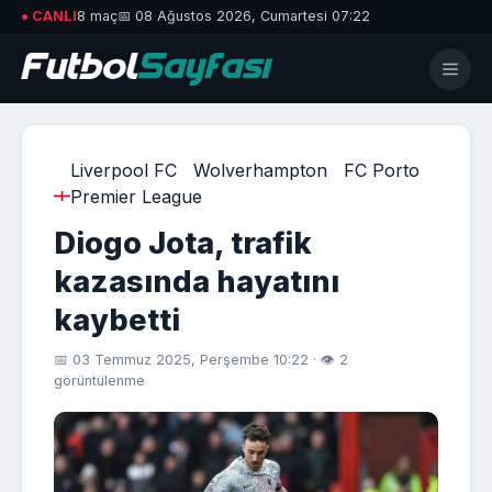
● CANLI
8 maç
📅 08 Ağustos 2026, Cumartesi 07:22
Liverpool FC
Wolverhampton
FC Porto
Premier League
Diogo Jota, trafik
kazasında hayatını
kaybetti
📅 03 Temmuz 2025, Perşembe 10:22 · 👁 2
görüntülenme