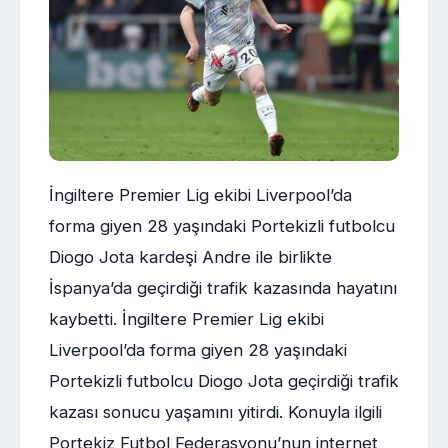
İngiltere Premier Lig ekibi Liverpool’da
forma giyen 28 yaşındaki Portekizli futbolcu
Diogo Jota kardeşi Andre ile birlikte
İspanya’da geçirdiği trafik kazasında hayatını
kaybetti. İngiltere Premier Lig ekibi
Liverpool’da forma giyen 28 yaşındaki
Portekizli futbolcu Diogo Jota geçirdiği trafik
kazası sonucu yaşamını yitirdi. Konuyla ilgili
Portekiz Futbol Federasyonu’nun internet