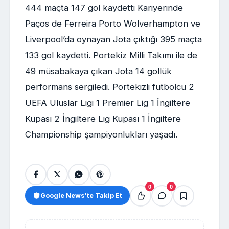
444 maçta 147 gol kaydetti Kariyerinde
Paços de Ferreira Porto Wolverhampton ve
Liverpool’da oynayan Jota çıktığı 395 maçta
133 gol kaydetti. Portekiz Milli Takımı ile de
49 müsabakaya çıkan Jota 14 gollük
performans sergiledi. Portekizli futbolcu 2
UEFA Uluslar Ligi 1 Premier Lig 1 İngiltere
Kupası 2 İngiltere Lig Kupası 1 İngiltere
Championship şampiyonlukları yaşadı.
0
0
Google News'te Takip Et