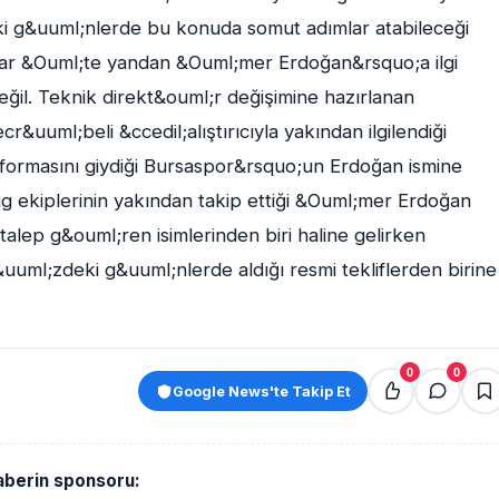
ki g&uuml;nlerde bu konuda somut adımlar atabileceği
var &Ouml;te yandan &Ouml;mer Erdoğan&rsquo;a ilgi
il. Teknik direkt&ouml;r değişimine hazırlanan
&uuml;beli &ccedil;alıştırıcıyla yakından ilgilendiği
 formasını giydiği Bursaspor&rsquo;un Erdoğan ismine
 Lig ekiplerinin yakından takip ettiği &Ouml;mer Erdoğan
talep g&ouml;ren isimlerinden biri haline gelirken
&uuml;zdeki g&uuml;nlerde aldığı resmi tekliflerden birine
0
0
Google News'te Takip Et
aberin sponsoru: