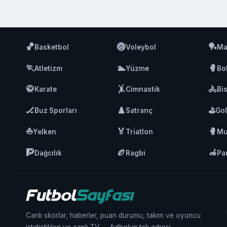
🏀
🏐
🏓
Basketbol
Voleybol
Ma
🏃
🏊
🥊
Atletizm
Yüzme
Bo
🥋
🤸
🚴
Karate
Cimnastik
Bis
🏒
♟️
⛳
Buz Sporları
Satranç
Gol
⛵
🏅
🥊
Yelken
Triatlon
Mu
🧗
🏉
🦽
Dağcılık
Ragbi
Pa
Canlı skorlar, haberler, puan durumu, takım ve oyuncu