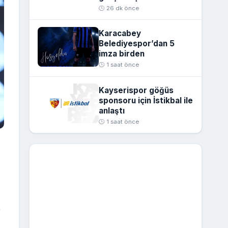
🕒 26 dk önce
Karacabey
Belediyespor’dan 5
imza birden
🕒 1 saat önce
Kayserispor göğüs
sponsoru için İstikbal ile
anlaştı
🕒 1 saat önce
p