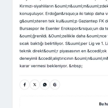
Kırmızı-siyahlıların &ouml;n&uuml;m&uuml;zde
konuşuluyor. Erdoğan&rsquo;a iki takip daha 
g&ouml;steren tek kul&uuml;p Gaziantep FK değ
Bursaspor ile Esenler Erokspor&rsquo;un da tecr
&ouml;ğrenildi. &Ouml;zellikle daha &ouml;nce
sıcak baktığı belirtiliyor. S&uuml;per Lig ve 1.
teknik direkt&ouml;r piyasasının en &ccedil;ok 
deneyimli &ccedil;alıştırıcının &ouml;n&uuml;m
karar vermesi bekleniyor. &nbsp;
Bu h