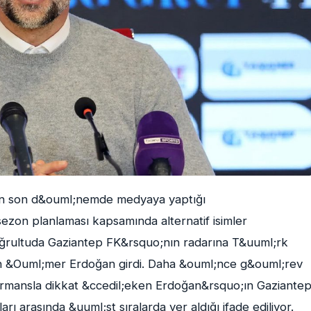
in son d&ouml;nemde medyaya yaptığı
sezon planlaması kapsamında alternatif isimler
u doğrultuda Gaziantep FK&rsquo;nın radarına T&uuml;rk
an &Ouml;mer Erdoğan girdi. Daha &ouml;nce g&ouml;rev
rmansla dikkat &ccedil;eken Erdoğan&rsquo;ın Gaziante
ı arasında &uuml;st sıralarda yer aldığı ifade ediliyor.