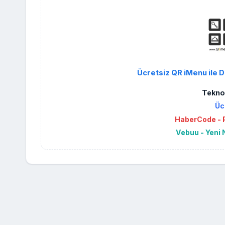
Ücretsiz QR iMenu ile D
Teknol
Üc
HaberCode - P
Vebuu - Yeni 