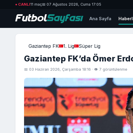
● CANLI
11 maç
📅 07 Ağustos 2026, Cuma 17:05
Ana Sayfa
Haberl
Gaziantep FK
1. Lig
Süper Lig
Gaziantep FK’da Ömer Erdo
📅 03 Haziran 2026, Çarşamba 18:16 · 👁 7 görüntülenme