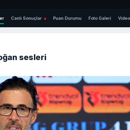
er
Canlı Sonuçlar
Puan Durumu
Foto Galeri
Vide
ğan sesleri