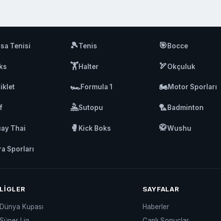
🎾
🎯
sa Tenisi
Tenis
Bocce
🏋️
🏹
ks
Halter
Okçuluk
🏎️
🏍️
iklet
Formula 1
Motor Sporları
🤽
🏸
f
Sutopu
Badminton
🥊
🥋
ay Thai
Kick Boks
Wushu
ra Sporları
LIGLER
SAYFALAR
Dünya Kupası
Haberler
Süper Lig
Canlı Sonuçlar