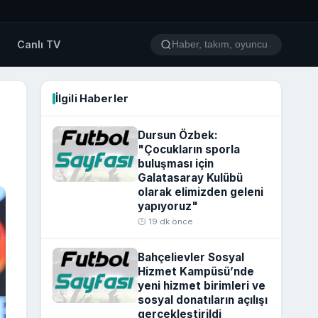
o
Canlı TV
İlgili Haberler
Dursun Özbek:
"Çocukların sporla
buluşması için
Galatasaray Kulübü
olarak elimizden geleni
yapıyoruz"
🕒 19 dk önce
Bahçelievler Sosyal
Hizmet Kampüsü’nde
yeni hizmet birimleri ve
sosyal donatıların açılışı
gerçekleştirildi