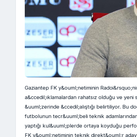
Gaziantep FK y&ouml;netiminin Radoi&rsquo;n
a&ccedil;ıklamalardan rahatsız olduğu ve yeni 
&uuml;zerinde &ccedil;alıştığı belirtiliyor. B
futbolunun tecr&uuml;beli teknik adamlarınd
yaptığı kul&uuml;plerde ortaya koyduğu perfo
FK y&ouml;netiminin teknik direkt&ouml;r adaylar