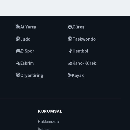
🏇
🤼
At Yarışı
Güreş
🥋
🥋
Judo
Taekwondo
🎮
🤾
E-Spor
Hentbol
🤺
🚣
Eskrim
Kano-Kürek
🧭
⛷️
Oryantiring
Kayak
KURUMSAL
Hakkımızda
İletişim