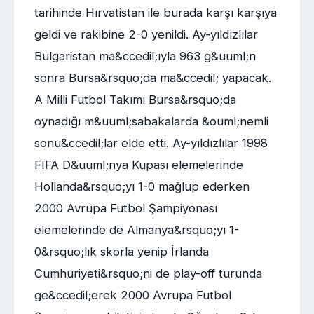
tarihinde Hırvatistan ile burada karşı karşıya
geldi ve rakibine 2-0 yenildi. Ay-yıldızlılar
Bulgaristan ma&ccedil;ıyla 963 g&uuml;n
sonra Bursa&rsquo;da ma&ccedil; yapacak.
A Milli Futbol Takımı Bursa&rsquo;da
oynadığı m&uuml;sabakalarda &ouml;nemli
sonu&ccedil;lar elde etti. Ay-yıldızlılar 1998
FIFA D&uuml;nya Kupası elemelerinde
Hollanda&rsquo;yı 1-0 mağlup ederken
2000 Avrupa Futbol Şampiyonası
elemelerinde de Almanya&rsquo;yı 1-
0&rsquo;lık skorla yenip İrlanda
Cumhuriyeti&rsquo;ni de play-off turunda
ge&ccedil;erek 2000 Avrupa Futbol