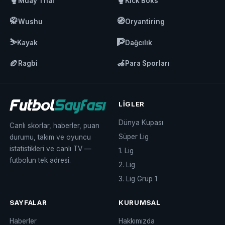
🥊
🥊
Muay Thai
Kick Boks
🥋
🧭
Wushu
Oryantiring
⛷️
🧗
Kayak
Dağcılık
🏉
🦽
Ragbi
Para Sporları
LIGLER
Dünya Kupası
Canlı skorlar, haberler, puan
Süper Lig
durumu, takım ve oyuncu
istatistikleri ve canlı TV —
1. Lig
futbolun tek adresi.
2. Lig
3. Lig Grup 1
SAYFALAR
KURUMSAL
Haberler
Hakkımızda