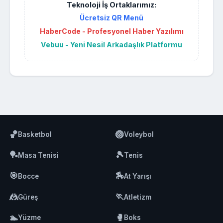
Teknoloji İş Ortaklarımız:
Ücretsiz QR Menü
HaberCode - Profesyonel Haber Yazılımı
Vebuu - Yeni Nesil Arkadaşlık Platformu
🏀
🏐
Basketbol
Voleybol
🏓
🎾
Masa Tenisi
Tenis
🎯
🏇
Bocce
At Yarışı
🤼
🏃
Güreş
Atletizm
🏊
🥊
Yüzme
Boks