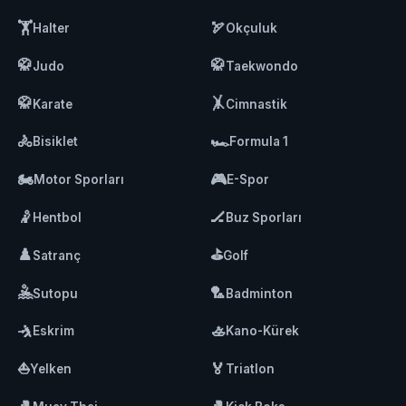
🏋️
🏹
Halter
Okçuluk
🥋
🥋
Judo
Taekwondo
🥋
🤸
Karate
Cimnastik
🚴
🏎️
Bisiklet
Formula 1
🏍️
🎮
Motor Sporları
E-Spor
🤾
🏒
Hentbol
Buz Sporları
♟️
⛳
Satranç
Golf
🤽
🏸
Sutopu
Badminton
🤺
🚣
Eskrim
Kano-Kürek
⛵
🏅
Yelken
Triatlon