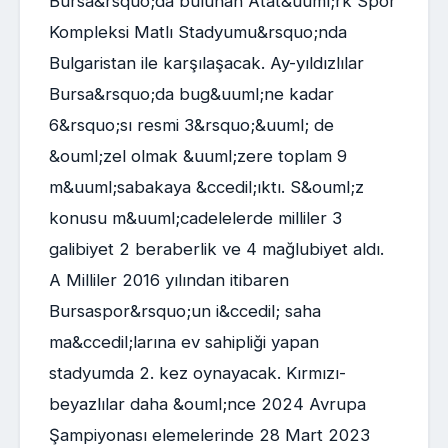
Bursa&rsquo;da bulunan Atat&uuml;rk Spor
Kompleksi Matlı Stadyumu&rsquo;nda
Bulgaristan ile karşılaşacak. Ay-yıldızlılar
Bursa&rsquo;da bug&uuml;ne kadar
6&rsquo;sı resmi 3&rsquo;&uuml; de
&ouml;zel olmak &uuml;zere toplam 9
m&uuml;sabakaya &ccedil;ıktı. S&ouml;z
konusu m&uuml;cadelelerde milliler 3
galibiyet 2 beraberlik ve 4 mağlubiyet aldı.
A Milliler 2016 yılından itibaren
Bursaspor&rsquo;un i&ccedil; saha
ma&ccedil;larına ev sahipliği yapan
stadyumda 2. kez oynayacak. Kırmızı-
beyazlılar daha &ouml;nce 2024 Avrupa
Şampiyonası elemelerinde 28 Mart 2023