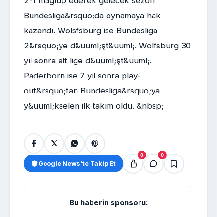
2-1 mağlup ederek gelecek sezon
Bundesliga&rsquo;da oynamaya hak
kazandı. Wolsfsburg ise Bundesliga
2&rsquo;ye d&uuml;şt&uuml;. Wolfsburg 30
yıl sonra alt lige d&uuml;şt&uuml;.
Paderborn ise 7 yıl sonra play-
out&rsquo;tan Bundesliga&rsquo;ya
y&uuml;kselen ilk takım oldu. &nbsp;
0
0
Google News'te Takip Et
Bu haberin sponsoru: