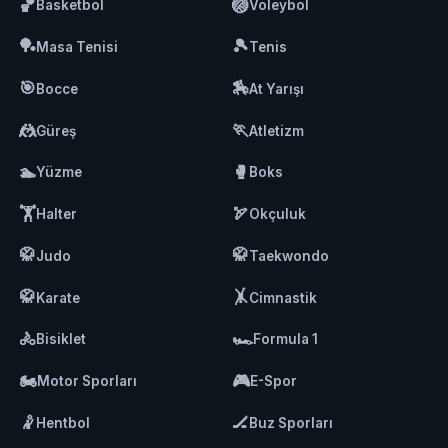
🏀
🏐
Basketbol
Voleybol
🏓
🎾
Masa Tenisi
Tenis
🎯
🏇
Bocce
At Yarışı
🤼
🏃
Güreş
Atletizm
🏊
🥊
Yüzme
Boks
🏋️
🏹
Halter
Okçuluk
🥋
🥋
Judo
Taekwondo
🥋
🤸
Karate
Cimnastik
🚴
🏎️
Bisiklet
Formula 1
🏍️
🎮
Motor Sporları
E-Spor
🤾
🏒
Hentbol
Buz Sporları