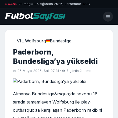
● CANLI
23 maç
📅 06 Ağustos 2026, Perşembe 19:07
VfL Wolfsburg
Bundesliga
Paderborn,
Bundesliga’ya yükseldi
📅 26 Mayıs 2026, Salı 07:31 · 👁 7 görüntülenme
Almanya Bundesliga&rsquo;da sezonu 16.
sırada tamamlayan Wolfsburg ile play-
out&rsquo;ta karşılaşan Paderborn rakibini