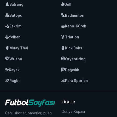
♟️
⛳
Satranç
Golf
🤽
🏸
Sutopu
Badminton
🤺
🚣
Eskrim
Kano-Kürek
⛵
🏅
Yelken
Triatlon
🥊
🥊
Muay Thai
Kick Boks
🥋
🧭
Wushu
Oryantiring
⛷️
🧗
Kayak
Dağcılık
🏉
🦽
Ragbi
Para Sporları
LIGLER
Dünya Kupası
Canlı skorlar, haberler, puan