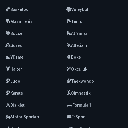
🏀
🏐
Basketbol
Voleybol
🏓
🎾
Masa Tenisi
Tenis
🎯
🏇
Bocce
At Yarışı
🤼
🏃
Güreş
Atletizm
🏊
🥊
Yüzme
Boks
🏋️
🏹
Halter
Okçuluk
🥋
🥋
Judo
Taekwondo
🥋
🤸
Karate
Cimnastik
🚴
🏎️
Bisiklet
Formula 1
🏍️
🎮
Motor Sporları
E-Spor