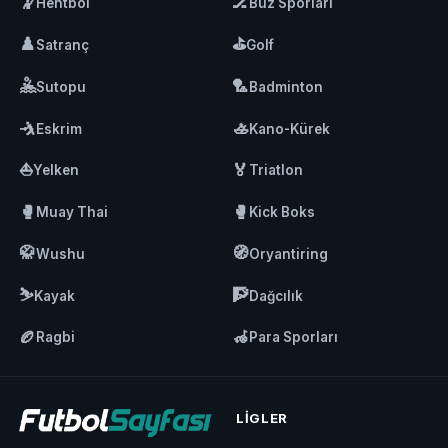
🤾
🏒
Hentbol
Buz Sporları
♟️
⛳
Satranç
Golf
🤽
🏸
Sutopu
Badminton
🤺
🚣
Eskrim
Kano-Kürek
⛵
🏅
Yelken
Triatlon
🥊
🥊
Muay Thai
Kick Boks
🥋
🧭
Wushu
Oryantiring
⛷️
🧗
Kayak
Dağcılık
🏉
🦽
Ragbi
Para Sporları
LIGLER