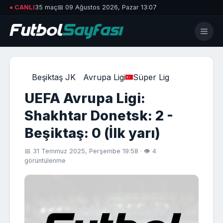
● CANLI
35 maç
📅 09 Ağustos 2026, Pazar 13:07
Beşiktaş JK
Avrupa Ligi
Süper Lig
UEFA Avrupa Ligi:
Shakhtar Donetsk: 2 -
Beşiktaş: 0 (İlk yarı)
📅 31 Temmuz 2025, Perşembe 19:58 · 👁 4
görüntülenme