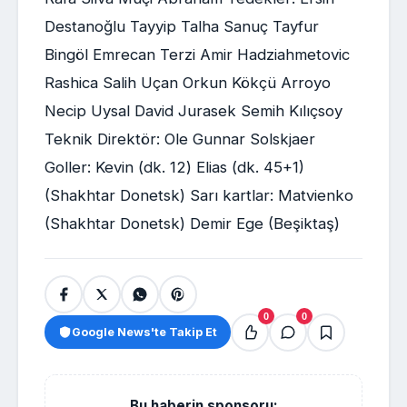
Destanoğlu Tayyip Talha Sanuç Tayfur
Bingöl Emrecan Terzi Amir Hadziahmetovic
Rashica Salih Uçan Orkun Kökçü Arroyo
Necip Uysal David Jurasek Semih Kılıçsoy
Teknik Direktör: Ole Gunnar Solskjaer
Goller: Kevin (dk. 12) Elias (dk. 45+1)
(Shakhtar Donetsk) Sarı kartlar: Matvienko
(Shakhtar Donetsk) Demir Ege (Beşiktaş)
0
0
Google News'te Takip Et
Bu haberin sponsoru: