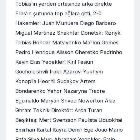
Tobias’ın yerden ortasında arka direkte
Elias’ın şutunda top ağlara gitti. 2-0
Hakemler: Juan Munuera Diego Barbero
Miguel Martinez Shakhtar Donetsk: Riznyk
Tobias Bondar Matviyenko Marlon Gomes
Pedro Henrique Alisson Oheretko Pedrinho
Kevin Elias Yedekler: Kiril Fesiun
Gocholeishvili Irakli Azarovi Yukhym
Konoplia Heorhii Sudakov Artem
Bondarenko Yehor Nazaryna Traore
Eguinaldo Maryan Shved Newerton Alaa
Ghram Teknik Direktör: Arda Turan
Beşiktaş: Mert Svensson Paulista Uduokhai
Emirhan Kartal Kayra Demir Ege Joao Mario
Rafa Silva Muçi Abraham Yedekler: Ersin