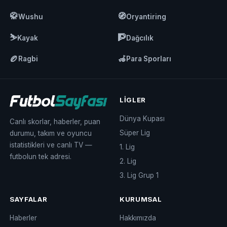
🥋
🧭
Wushu
Oryantiring
⛷️
🧗
Kayak
Dağcılık
🏉
🦽
Ragbi
Para Sporları
LIGLER
Dünya Kupası
Canlı skorlar, haberler, puan
Süper Lig
durumu, takım ve oyuncu
istatistikleri ve canlı TV —
1. Lig
futbolun tek adresi.
2. Lig
3. Lig Grup 1
SAYFALAR
KURUMSAL
Haberler
Hakkımızda