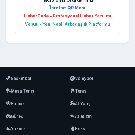
Ücretsiz QR Menü
HaberCode - Profesyonel Haber Yazılımı
Vebuu - Yeni Nesil Arkadaşlık Platformu
🏀
🏐
Basketbol
Voleybol
🏓
🎾
Masa Tenisi
Tenis
🎯
🏇
Bocce
At Yarışı
🤼
🏃
Güreş
Atletizm
🏊
🥊
Yüzme
Boks