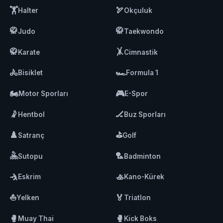
🏋️
🏹
Halter
Okçuluk
🥋
🥋
Judo
Taekwondo
🥋
🤸
Karate
Cimnastik
🚴
🏎️
Bisiklet
Formula 1
🏍️
🎮
Motor Sporları
E-Spor
🤾
🏒
Hentbol
Buz Sporları
♟️
⛳
Satranç
Golf
🤽
🏸
Sutopu
Badminton
🤺
🚣
Eskrim
Kano-Kürek
⛵
🏅
Yelken
Triatlon
🥊
🥊
Muay Thai
Kick Boks