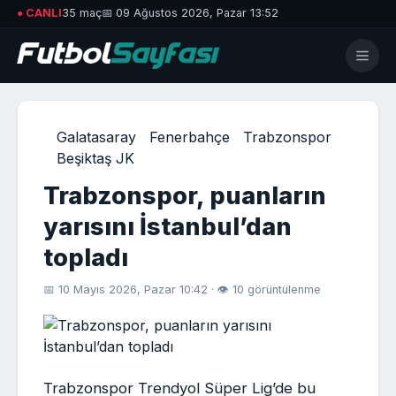
● CANLI
35 maç
📅 09 Ağustos 2026, Pazar 13:52
Galatasaray
Fenerbahçe
Trabzonspor
Beşiktaş JK
Trabzonspor, puanların
yarısını İstanbul’dan
topladı
📅 10 Mayıs 2026, Pazar 10:42 · 👁 10 görüntülenme
Trabzonspor Trendyol Süper Lig’de bu