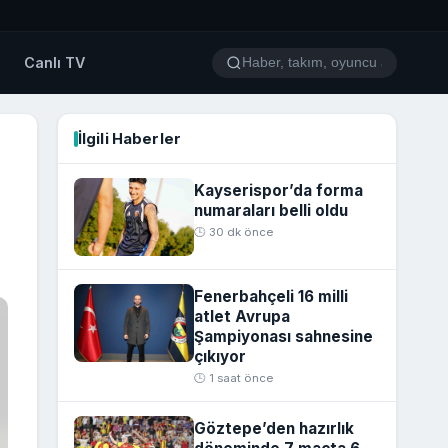
o
Canlı TV
İlgili Haberler
Kayserispor’da forma
numaraları belli oldu
🕒 30 dk önce
Fenerbahçeli 16 milli
atlet Avrupa
Şampiyonası sahnesine
çıkıyor
🕒 1 saat önce
Göztepe’den hazırlık