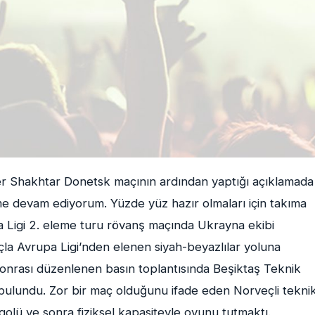
er Shakhtar Donetsk maçının ardından yaptığı açıklamada
me devam ediyorum. Yüzde yüz hazır olmaları için takıma
 Ligi 2. eleme turu rövanş maçında Ukrayna ekibi
a Avrupa Ligi’nden elenen siyah-beyazlılar yoluna
nrası düzenlenen basın toplantısında Beşiktaş Teknik
bulundu. Zor bir maç olduğunu ifade eden Norveçli tekni
k golü ve sonra fiziksel kapasiteyle oyunu tutmaktı.