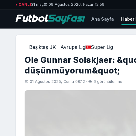
● CANLI
31 maç
📅 09 Ağustos 2026, Pazar 12:59
Ana Sayfa
Haberl
Beşiktaş JK
Avrupa Ligi
Süper Lig
Ole Gunnar Solskjaer: &quo
düşünmüyorum&quot;
📅 01 Ağustos 2025, Cuma 08:12 · 👁 6 görüntülenme