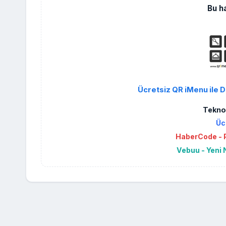
Bu h
Ücretsiz QR iMenu ile D
Teknol
Üc
HaberCode - P
Vebuu - Yeni 