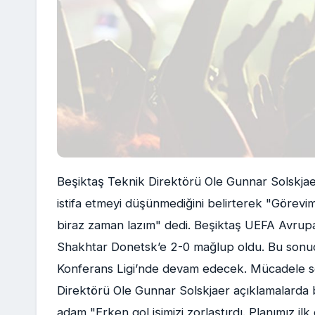
Beşiktaş Teknik Direktörü Ole Gunnar Solskja
istifa etmeyi düşünmediğini belirterek "Görevi
biraz zaman lazım" dedi. Beşiktaş UEFA Avrupa
Shakhtar Donetsk’e 2-0 mağlup oldu. Bu sonuçl
Konferans Ligi’nde devam edecek. Mücadele so
Direktörü Ole Gunnar Solskjaer açıklamalarda 
adam "Erken gol işimizi zorlaştırdı. Planımız il