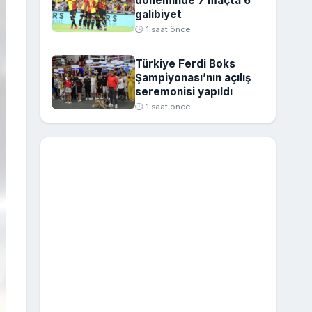
döneminde 7 maçta 6
galibiyet
🕒 1 saat önce
Türkiye Ferdi Boks
Şampiyonası’nın açılış
seremonisi yapıldı
🕒 1 saat önce