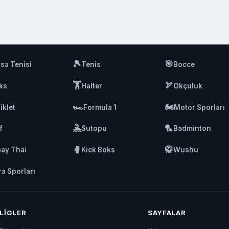
🎾
🎯
sa Tenisi
Tenis
Bocce
🏋️
🏹
ks
Halter
Okçuluk
🏎️
🏍️
iklet
Formula 1
Motor Sporları
🤽
🏸
f
Sutopu
Badminton
🥊
🥋
ay Thai
Kick Boks
Wushu
ra Sporları
LIGLER
SAYFALAR