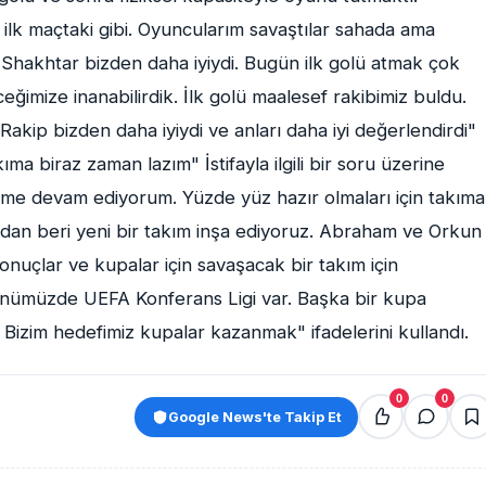
 ilk maçtaki gibi. Oyuncularım savaştılar sahada ama
Shakhtar bizden daha iyiydi. Bugün ilk golü atmak çok
eğimize inanabilirdik. İlk golü maalesef rakibimiz buldu.
akip bizden daha iyiydi ve anları daha iyi değerlendirdi"
ma biraz zaman lazım" İstifayla ilgili bir soru üzerine
me devam ediyorum. Yüzde yüz hazır olmaları için takıma
zdan beri yeni bir takım inşa ediyoruz. Abraham ve Orkun
sonuçlar ve kupalar için savaşacak bir takım için
Önümüzde UEFA Konferans Ligi var. Başka bir kupa
 Bizim hedefimiz kupalar kazanmak" ifadelerini kullandı.
0
0
Google News'te Takip Et