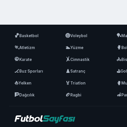
🏀
🏐
🏓
Basketbol
Voleybol
Ma
🏃
🏊
🥊
Atletizm
Yüzme
Bo
🥋
🤸
🚴
Karate
Cimnastik
Bis
🏒
♟️
⛳
Buz Sporları
Satranç
Gol
⛵
🏅
🥊
Yelken
Triatlon
Mu
🧗
🏉
🦽
Dağcılık
Ragbi
Pa