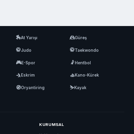
🏇
🤼
At Yarışı
Güreş
🥋
🥋
Judo
Taekwondo
🎮
🤾
E-Spor
Hentbol
🤺
🚣
Eskrim
Kano-Kürek
🧭
⛷️
Oryantiring
Kayak
KURUMSAL