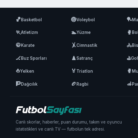
🏀
🏐
🏓
Basketbol
Voleybol
Ma
🏃
🏊
🥊
Atletizm
Yüzme
Bo
🥋
🤸
🚴
Karate
Cimnastik
Bis
🏒
♟️
⛳
Buz Sporları
Satranç
Gol
⛵
🏅
🥊
Yelken
Triatlon
Mu
🧗
🏉
🦽
Dağcılık
Ragbi
Pa
Canlı skorlar, haberler, puan durumu, takım ve oyuncu
istatistikleri ve canlı TV — futbolun tek adresi.