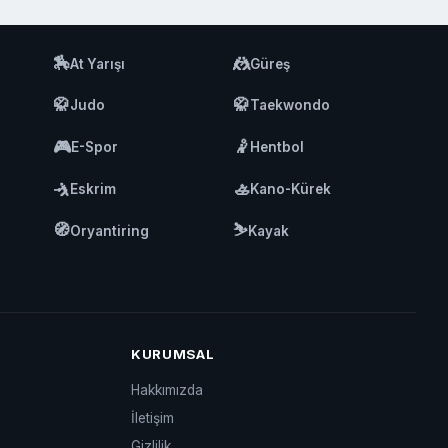
🏇
🤼
At Yarışı
Güreş
🥋
🥋
Judo
Taekwondo
🎮
🤾
E-Spor
Hentbol
🤺
🚣
Eskrim
Kano-Kürek
🧭
⛷️
Oryantiring
Kayak
KURUMSAL
Hakkımızda
İletişim
Gizlilik