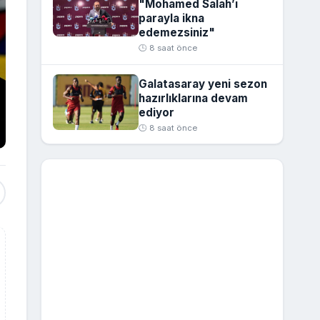
"Mohamed Salah’ı
parayla ikna
edemezsiniz"
🕒 8 saat önce
Galatasaray yeni sezon
hazırlıklarına devam
ediyor
🕒 8 saat önce