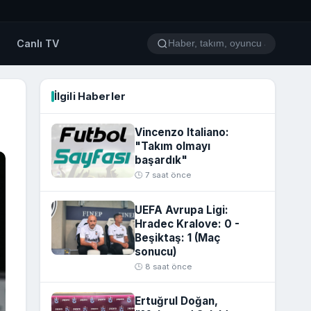
o
Canlı TV
İlgili Haberler
Vincenzo Italiano:
"Takım olmayı
başardık"
🕒 7 saat önce
UEFA Avrupa Ligi:
Hradec Kralove: 0 -
Beşiktaş: 1 (Maç
sonucu)
🕒 8 saat önce
Ertuğrul Doğan,