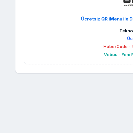
Ücretsiz QR iMenu ile D
Teknol
Üc
HaberCode - P
Vebuu - Yeni 