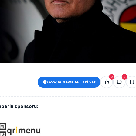
0
0
Google News'te Takip Et
aberin sponsoru: