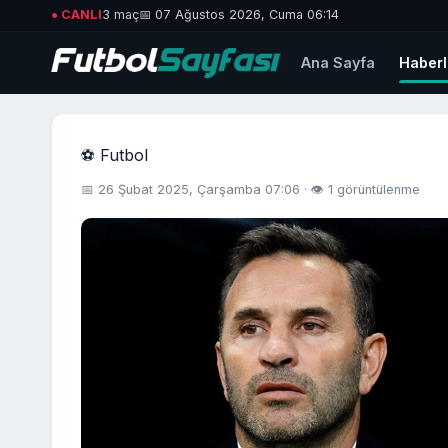
● CANLI
3 maç
📅 07 Ağustos 2026, Cuma 06:14
Ana Sayfa
Haberl
⚽ Futbol
📅 26 Şubat 2025, Çarşamba 07:06 · 👁 1 görüntülenme