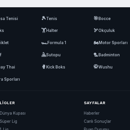
🎾
🎯
sa Tenisi
Tenis
Bocce
🏋️
🏹
ks
Halter
Okçuluk
🏎️
🏍️
iklet
Formula 1
Motor Sporları
🤽
🏸
f
Sutopu
Badminton
🥊
🥋
ay Thai
Kick Boks
Wushu
ra Sporları
LIGLER
SAYFALAR
Dünya Kupası
Haberler
Süper Lig
Canlı Sonuçlar
1. Lig
Puan Durumu