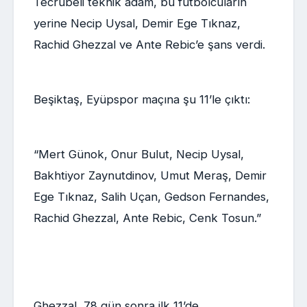
Tecrübeli teknik adam, bu futbolcuların
yerine Necip Uysal, Demir Ege Tıknaz,
Rachid Ghezzal ve Ante Rebic’e şans verdi.
Beşiktaş, Eyüpspor maçına şu 11’le çıktı:
“Mert Günok, Onur Bulut, Necip Uysal,
Bakhtiyor Zaynutdinov, Umut Meraş, Demir
Ege Tıknaz, Salih Uçan, Gedson Fernandes,
Rachid Ghezzal, Ante Rebic, Cenk Tosun.”
Ghezzal, 78 gün sonra ilk 11’de