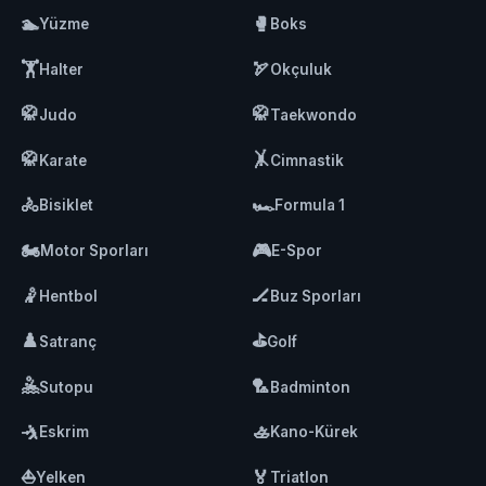
🏊
🥊
Yüzme
Boks
🏋️
🏹
Halter
Okçuluk
🥋
🥋
Judo
Taekwondo
🥋
🤸
Karate
Cimnastik
🚴
🏎️
Bisiklet
Formula 1
🏍️
🎮
Motor Sporları
E-Spor
🤾
🏒
Hentbol
Buz Sporları
♟️
⛳
Satranç
Golf
🤽
🏸
Sutopu
Badminton
🤺
🚣
Eskrim
Kano-Kürek
⛵
🏅
Yelken
Triatlon