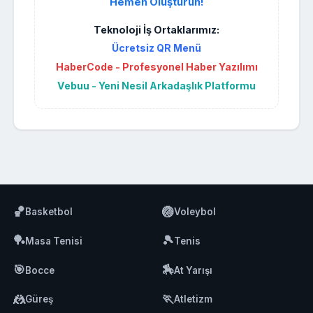
Hemen Oluşturun!
Teknoloji İş Ortaklarımız:
Ücretsiz QR Menü
HaberCode - Profesyonel Haber Yazılımı
Vebuu - Yeni Nesil Arkadaşlık Platformu
🏀
🏐
Basketbol
Voleybol
🏓
🎾
Masa Tenisi
Tenis
🎯
🏇
Bocce
At Yarışı
🤼
🏃
Güreş
Atletizm