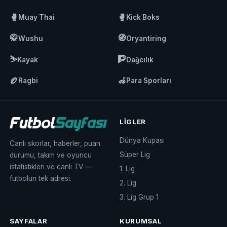
🥊
🥊
Muay Thai
Kick Boks
🥋
🧭
Wushu
Oryantiring
⛷️
🧗
Kayak
Dağcılık
🏉
🦽
Ragbi
Para Sporları
LIGLER
Dünya Kupası
Canlı skorlar, haberler, puan
Süper Lig
durumu, takım ve oyuncu
istatistikleri ve canlı TV —
1. Lig
futbolun tek adresi.
2. Lig
3. Lig Grup 1
SAYFALAR
KURUMSAL