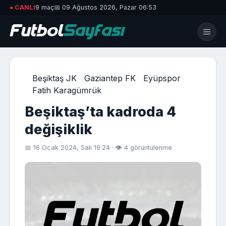
● CANLI
9 maç
📅 09 Ağustos 2026, Pazar 06:53
Beşiktaş JK
Gaziantep FK
Eyüpspor
Fatih Karagümrük
Beşiktaş’ta kadroda 4
değişiklik
📅 16 Ocak 2024, Salı 19:24 · 👁 4 görüntülenme