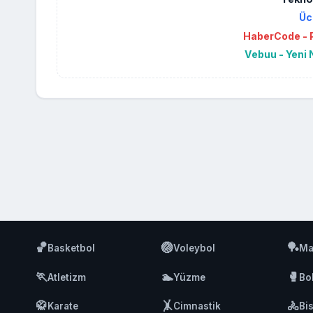
Üc
HaberCode - P
Vebuu - Yeni 
🏀
🏐
🏓
Basketbol
Voleybol
Ma
🏃
🏊
🥊
Atletizm
Yüzme
Bo
🥋
🤸
🚴
Karate
Cimnastik
Bis