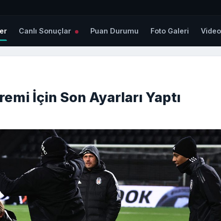
er
Canlı Sonuçlar
Puan Durumu
Foto Galeri
Vide
emi İçin Son Ayarları Yaptı