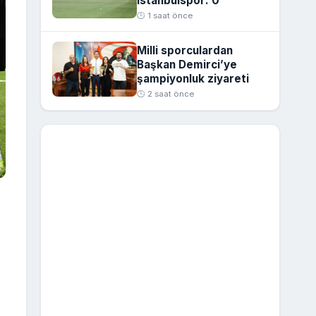
İstanbulspor: 0
🕒 1 saat önce
Milli sporculardan
Başkan Demirci’ye
şampiyonluk ziyareti
🕒 2 saat önce