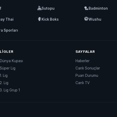
🤽
🏸
f
Sutopu
Badminton
🥊
🥋
ay Thai
Kick Boks
Wushu
ra Sporları
LIGLER
SAYFALAR
Dünya Kupası
Haberler
Süper Lig
Canlı Sonuçlar
1. Lig
Puan Durumu
2. Lig
Canlı TV
3. Lig Grup 1