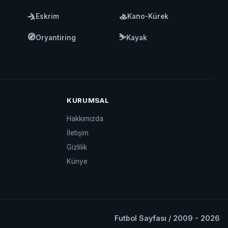
🤺
🚣
Eskrim
Kano-Kürek
🧭
⛷️
Oryantiring
Kayak
KURUMSAL
Hakkımızda
İletişim
Gizlilik
Künye
Futbol Sayfası / 2009 - 2026