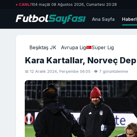
● CANLI
104 maç
📅 08 Ağustos 2026, Cumartesi 20:28
Ana Sayfa
Haberl
Beşiktaş JK
Avrupa Ligi
Süper Lig
Kara Kartallar, Norveç Depr
📅 12 Aralık 2024, Perşembe 06:05 · 👁 7 görüntülenme