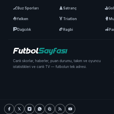
🏒
♟️
⛳
Buz Sporları
Satranç
Gol
⛵
🏅
🥊
Yelken
Triatlon
Mu
🧗
🏉
🦽
Dağcılık
Ragbi
Pa
Canlı skorlar, haberler, puan durumu, takım ve oyuncu
istatistikleri ve canlı TV — futbolun tek adresi.