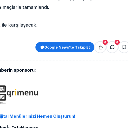
le maçlarla tamamlandı.
 ile karşılaşacak.
0
0
Google News'te Takip Et
aberin sponsoru:
ijital Menülerinizi Hemen Oluşturun!
oji İş Ortaklarımız: