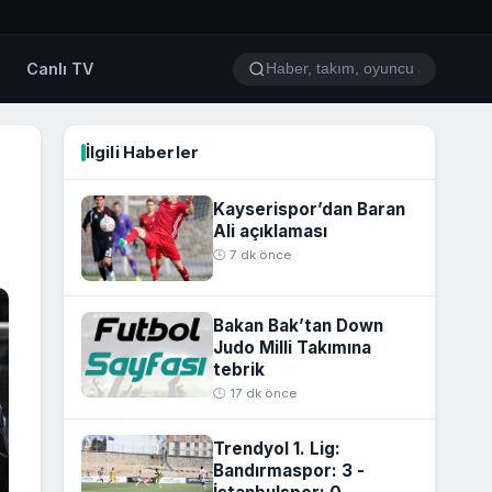
o
Canlı TV
İlgili Haberler
Kayserispor’dan Baran
Ali açıklaması
🕒 7 dk önce
Bakan Bak’tan Down
Judo Milli Takımına
tebrik
🕒 17 dk önce
Trendyol 1. Lig:
Bandırmaspor: 3 -