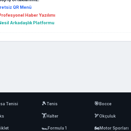
retsiz QR Menü
rofesyonel Haber Yazılımı
Nesil Arkadaşlık Platformu
🎾
🎯
sa Tenisi
Tenis
Bocce
🏋️
🏹
ks
Halter
Okçuluk
🏎️
🏍️
iklet
Formula 1
Motor Sporları