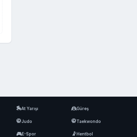
🏇
🤼
At Yarışı
Güreş
🥋
🥋
Judo
Taekwondo
🎮
🤾
E-Spor
Hentbol