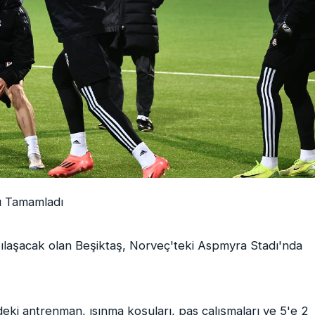
nı Tamamladı
şılaşacak olan Beşiktaş, Norveç'teki Aspmyra Stadı'nda
ki antrenman, ısınma koşuları, pas çalışmaları ve 5'e 2