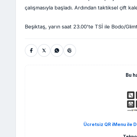
çalışmasıyla başladı. Ardından taktiksel çift ka
Beşiktaş, yarın saat 23.00'te TSİ ile Bodo/Glimt
Bu h
Ücretsiz QR iMenu ile D
Teknol