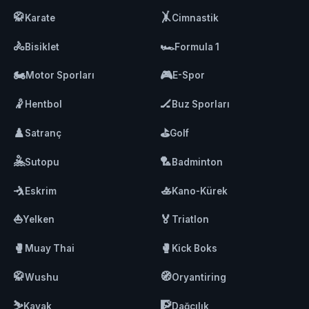
🥋
🤸
Karate
Cimnastik
🚴
🏎️
Bisiklet
Formula 1
🏍️
🎮
Motor Sporları
E-Spor
🤾
🏒
Hentbol
Buz Sporları
♟️
⛳
Satranç
Golf
🤽
🏸
Sutopu
Badminton
🤺
🚣
Eskrim
Kano-Kürek
⛵
🏅
Yelken
Triatlon
🥊
🥊
Muay Thai
Kick Boks
🥋
🧭
Wushu
Oryantiring
⛷️
🧗
Kayak
Dağcılık