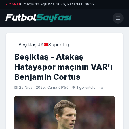
● CANLI
0 maç
📅 10 Ağustos 2026, Pazartesi 08:39
Beşiktaş JK
Süper Lig
Beşiktaş - Atakaş
Hatayspor maçının VAR’ı
Benjamin Cortus
📅 25 Nisan 2025, Cuma 09:50 · 👁 1 görüntülenme