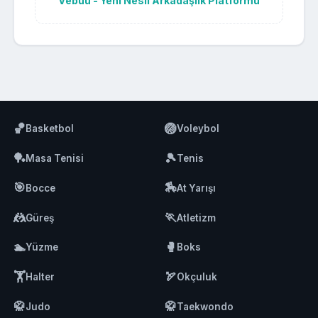
Vebuu - Yeni Nesil Arkadaşlık Platformu
🏀
🏐
Basketbol
Voleybol
🏓
🎾
Masa Tenisi
Tenis
🎯
🏇
Bocce
At Yarışı
🤼
🏃
Güreş
Atletizm
🏊
🥊
Yüzme
Boks
🏋️
🏹
Halter
Okçuluk
🥋
🥋
Judo
Taekwondo