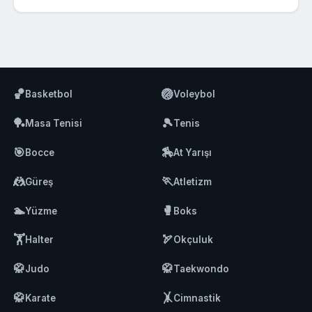
🏀
🏐
Basketbol
Voleybol
🏓
🎾
Masa Tenisi
Tenis
🎯
🏇
Bocce
At Yarışı
🤼
🏃
Güreş
Atletizm
🏊
🥊
Yüzme
Boks
🏋️
🏹
Halter
Okçuluk
🥋
🥋
Judo
Taekwondo
🥋
🤸
Karate
Cimnastik