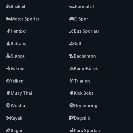
🚴
🏎️
Bisiklet
Formula 1
🏍️
🎮
Motor Sporları
E-Spor
🤾
🏒
Hentbol
Buz Sporları
♟️
⛳
Satranç
Golf
🤽
🏸
Sutopu
Badminton
🤺
🚣
Eskrim
Kano-Kürek
⛵
🏅
Yelken
Triatlon
🥊
🥊
Muay Thai
Kick Boks
🥋
🧭
Wushu
Oryantiring
⛷️
🧗
Kayak
Dağcılık
🏉
🦽
Ragbi
Para Sporları