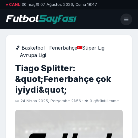
● CANLI
30 maç
📅 07 Ağustos 2026, Cuma 18:47
🏀 Basketbol
Fenerbahçe
Süper Lig
Avrupa Ligi
Tiago Splitter:
&quot;Fenerbahçe çok
iyiydi&quot;
📅 24 Nisan 2025, Perşembe 21:56 · 👁 0 görüntülenme