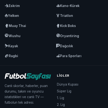
🤺
🚣
Eskrim
Kano-Kürek
⛵
🏅
Yelken
Triatlon
🥊
🥊
Muay Thai
Kick Boks
🥋
🧭
Wushu
Oryantiring
⛷️
🧗
Kayak
Dağcılık
🏉
🦽
Ragbi
Para Sporları
LIGLER
Dünya Kupası
Canlı skorlar, haberler, puan
Süper Lig
durumu, takım ve oyuncu
istatistikleri ve canlı TV —
1. Lig
futbolun tek adresi.
2. Lig