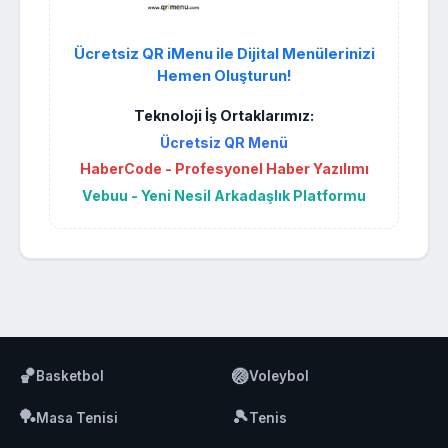
Ücretsiz QR iMenu ile Dijital Menülerinizi
Hemen Oluşturun!
Teknoloji İş Ortaklarımız:
Ücretsiz QR Menü
HaberCode - Profesyonel Haber Yazılımı
Vebuu - Yeni Nesil Arkadaşlık Platformu
🏀
🏐
Basketbol
Voleybol
🏓
🎾
Masa Tenisi
Tenis