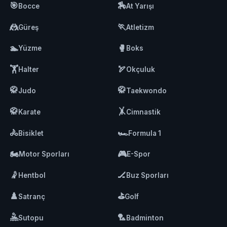
🎯
🏇
Bocce
At Yarışı
🤼
🏃
Güreş
Atletizm
🏊
🥊
Yüzme
Boks
🏋️
🏹
Halter
Okçuluk
🥋
🥋
Judo
Taekwondo
🥋
🤸
Karate
Cimnastik
🚴
🏎️
Bisiklet
Formula 1
🏍️
🎮
Motor Sporları
E-Spor
🤾
🏒
Hentbol
Buz Sporları
♟️
⛳
Satranç
Golf
🤽
🏸
Sutopu
Badminton