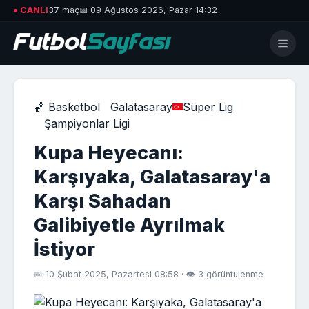
● CANLI
37 maç
📅 09 Ağustos 2026, Pazar 14:32
🏀 Basketbol
Galatasaray
Süper Lig
Şampiyonlar Ligi
Kupa Heyecanı:
Karşıyaka, Galatasaray'a
Karşı Sahadan
Galibiyetle Ayrılmak
İstiyor
📅 10 Şubat 2025, Pazartesi 08:58 · 👁 3 görüntülenme