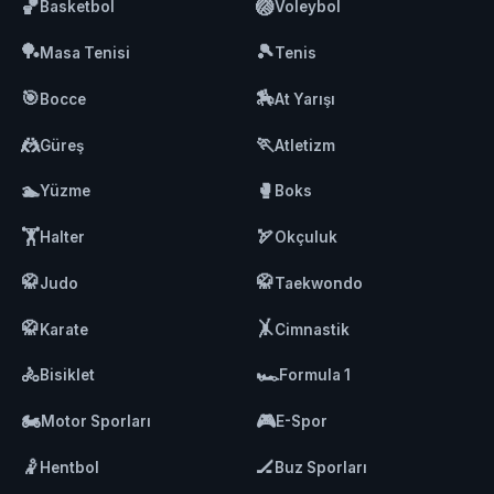
🏀
🏐
Basketbol
Voleybol
🏓
🎾
Masa Tenisi
Tenis
🎯
🏇
Bocce
At Yarışı
🤼
🏃
Güreş
Atletizm
🏊
🥊
Yüzme
Boks
🏋️
🏹
Halter
Okçuluk
🥋
🥋
Judo
Taekwondo
🥋
🤸
Karate
Cimnastik
🚴
🏎️
Bisiklet
Formula 1
🏍️
🎮
Motor Sporları
E-Spor
🤾
🏒
Hentbol
Buz Sporları