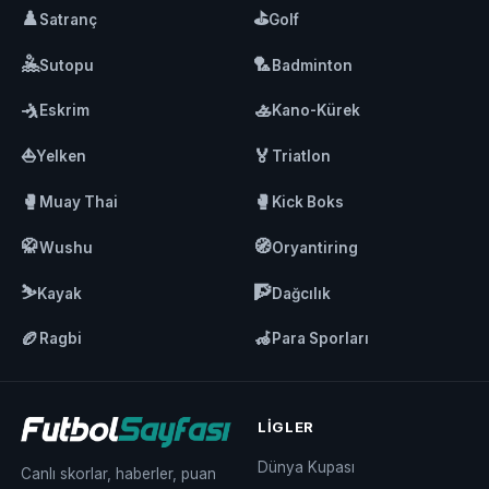
♟️
⛳
Satranç
Golf
🤽
🏸
Sutopu
Badminton
🤺
🚣
Eskrim
Kano-Kürek
⛵
🏅
Yelken
Triatlon
🥊
🥊
Muay Thai
Kick Boks
🥋
🧭
Wushu
Oryantiring
⛷️
🧗
Kayak
Dağcılık
🏉
🦽
Ragbi
Para Sporları
LIGLER
Dünya Kupası
Canlı skorlar, haberler, puan