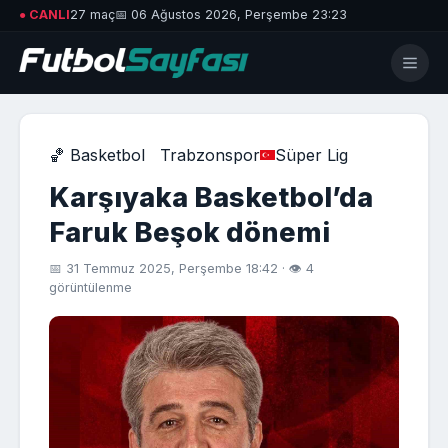
● CANLI
27 maç
📅 06 Ağustos 2026, Perşembe 23:23
🏀 Basketbol
Trabzonspor
Süper Lig
Karşıyaka Basketbol’da
Faruk Beşok dönemi
📅 31 Temmuz 2025, Perşembe 18:42 · 👁 4
görüntülenme