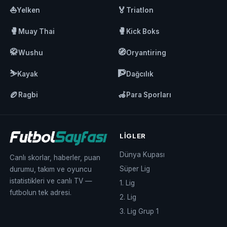
⛵
🏅
Yelken
Triatlon
🥊
🥊
Muay Thai
Kick Boks
🥋
🧭
Wushu
Oryantiring
⛷️
🧗
Kayak
Dağcılık
🏉
🦽
Ragbi
Para Sporları
LIGLER
Dünya Kupası
Canlı skorlar, haberler, puan
Süper Lig
durumu, takım ve oyuncu
istatistikleri ve canlı TV —
1. Lig
futbolun tek adresi.
2. Lig
3. Lig Grup 1