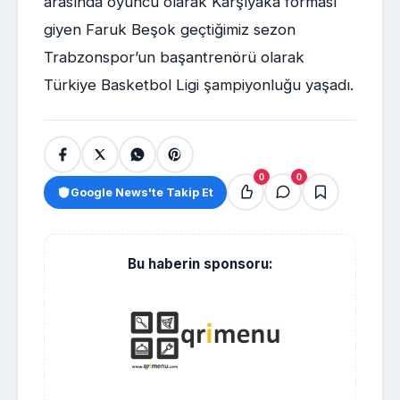
arasında oyuncu olarak Karşıyaka forması
giyen Faruk Beşok geçtiğimiz sezon
Trabzonspor’un başantrenörü olarak
Türkiye Basketbol Ligi şampiyonluğu yaşadı.
0
0
Google News'te Takip Et
Bu haberin sponsoru: