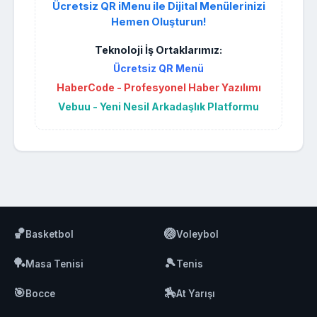
Ücretsiz QR iMenu ile Dijital Menülerinizi
Hemen Oluşturun!
Teknoloji İş Ortaklarımız:
Ücretsiz QR Menü
HaberCode - Profesyonel Haber Yazılımı
Vebuu - Yeni Nesil Arkadaşlık Platformu
🏀
🏐
Basketbol
Voleybol
🏓
🎾
Masa Tenisi
Tenis
🎯
🏇
Bocce
At Yarışı