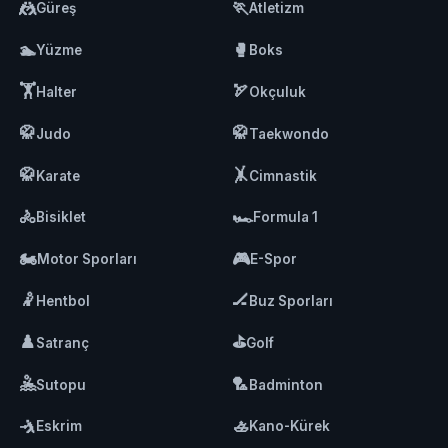
🤼
🏃
Güreş
Atletizm
🏊
🥊
Yüzme
Boks
🏋️
🏹
Halter
Okçuluk
🥋
🥋
Judo
Taekwondo
🥋
🤸
Karate
Cimnastik
🚴
🏎️
Bisiklet
Formula 1
🏍️
🎮
Motor Sporları
E-Spor
🤾
🏒
Hentbol
Buz Sporları
♟️
⛳
Satranç
Golf
🤽
🏸
Sutopu
Badminton
🤺
🚣
Eskrim
Kano-Kürek