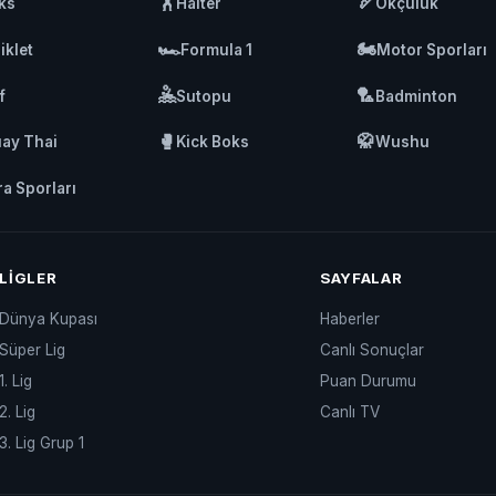
🏋️
🏹
ks
Halter
Okçuluk
🏎️
🏍️
iklet
Formula 1
Motor Sporları
🤽
🏸
f
Sutopu
Badminton
🥊
🥋
ay Thai
Kick Boks
Wushu
ra Sporları
LIGLER
SAYFALAR
Dünya Kupası
Haberler
Süper Lig
Canlı Sonuçlar
1. Lig
Puan Durumu
2. Lig
Canlı TV
3. Lig Grup 1