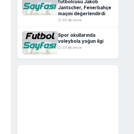
futbolcusu Jakob
Jantscher, Fenerbahçe
maçını değerlendirdi
🕒 33 dk önce
Spor okullarında
voleybola yoğun ilgi
🕒 33 dk önce