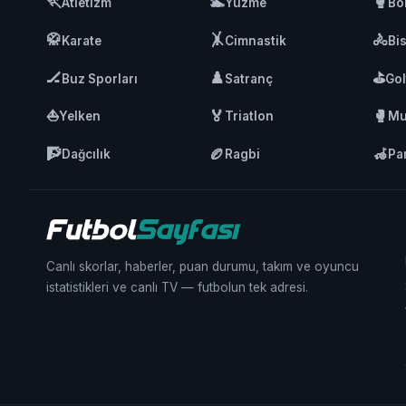
🏃
🏊
🥊
Atletizm
Yüzme
Bo
🥋
🤸
🚴
Karate
Cimnastik
Bis
🏒
♟️
⛳
Buz Sporları
Satranç
Gol
⛵
🏅
🥊
Yelken
Triatlon
Mu
🧗
🏉
🦽
Dağcılık
Ragbi
Pa
Canlı skorlar, haberler, puan durumu, takım ve oyuncu
istatistikleri ve canlı TV — futbolun tek adresi.