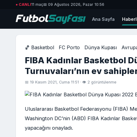
● CANLI
11 maç
📅 09 Ağustos 2026, Pazar 10:56
Ana Sayfa
Haberl
🏀 Basketbol
FC Porto
Dünya Kupası
Avrupa
FIBA Kadınlar Basketbol 
Turnuvaları’nın ev sahipler
📅 19 Kasım 2021, Cuma 11:51 · 👁 2 görüntülenme
Uluslararası Basketbol Federasyonu (FIBA) Me
Washington DC’nin (ABD) FIBA Kadınlar Basket
yapacağını onayladı.