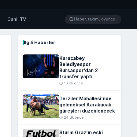
o
Canlı TV
İlgili Haberler
Karacabey
Belediyespor
Bursaspor’dan 2
transfer yaptı
🕒 10 dk önce
Terziler Mahallesi’nde
geleneksel Karakucak
güreşleri düzenlenecek
🕒 24 dk önce
Sturm Graz’ın eski