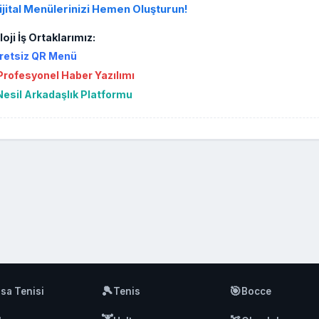
ijital Menülerinizi Hemen Oluşturun!
oji İş Ortaklarımız:
retsiz QR Menü
rofesyonel Haber Yazılımı
Nesil Arkadaşlık Platformu
🎾
🎯
sa Tenisi
Tenis
Bocce