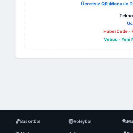
Ücretsiz QR iMenu ile D
Teknol
Üc
HaberCode - P
Vebuu - Yeni 
🏀
🏐
🏓
Basketbol
Voleybol
Ma