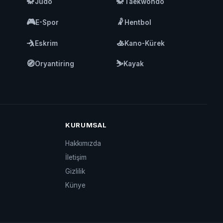
🥋
🥋
Judo
Taekwondo
🎮
🤾
E-Spor
Hentbol
🤺
🚣
Eskrim
Kano-Kürek
🧭
⛷️
Oryantiring
Kayak
KURUMSAL
Hakkımızda
İletişim
Gizlilik
Künye