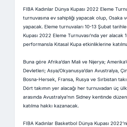
FIBA Kadınlar Dünya Kupası 2022 Eleme Turnuvas
turnuvasına ev sahipliği yapacak olup, Osaka v
yapacak. Eleme turnuvaları 10-13 Şubat tarihl
Kupası 2022 Eleme Turnuvası’nda yer alacak 16 m
performansla Kıtasal Kupa etkinliklerine katılma
Buna göre Afrika’dan Mali ve Nijerya; Amerika’
Devletleri; Asya/Okyanusya’dan Avustralya, Çi
Bosna-Hersek, Fransa, Rusya ve Sırbistan takım
Dört takımın yer alacağı her turnuvadan üç ülk
arasında Avustralya’nın Sidney kentinde düze
katılma hakkı kazanacak.
FIBA Kadınlar Basketbol Dünya Kupası 2022’nin