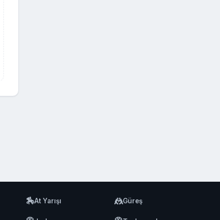
🏇
🤼
At Yarışı
Güreş