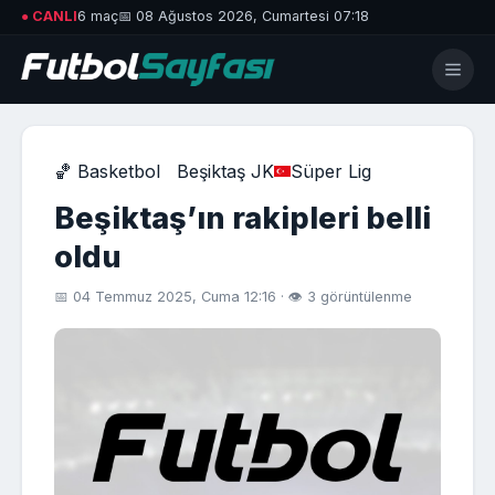
● CANLI
6 maç
📅 08 Ağustos 2026, Cumartesi 07:18
🏀 Basketbol
Beşiktaş JK
Süper Lig
Beşiktaş’ın rakipleri belli
oldu
📅 04 Temmuz 2025, Cuma 12:16 · 👁 3 görüntülenme