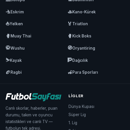
🤺
🚣
Eskrim
Kano-Kürek
⛵
🏅
Yelken
Triatlon
🥊
🥊
Muay Thai
Kick Boks
🥋
🧭
Wushu
Oryantiring
⛷️
🧗
Kayak
Dağcılık
🏉
🦽
Ragbi
Para Sporları
LIGLER
Dünya Kupası
Canlı skorlar, haberler, puan
Süper Lig
durumu, takım ve oyuncu
istatistikleri ve canlı TV —
1. Lig
futbolun tek adresi.