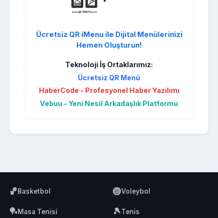
Ücretsiz QR iMenu ile Dijital Menülerinizi
Hemen Oluşturun!
Teknoloji İş Ortaklarımız:
Ücretsiz QR Menü
HaberCode - Profesyonel Haber Yazılımı
Vebuu - Yeni Nesil Arkadaşlık Platformu
🏀
🏐
Basketbol
Voleybol
🏓
🎾
Masa Tenisi
Tenis