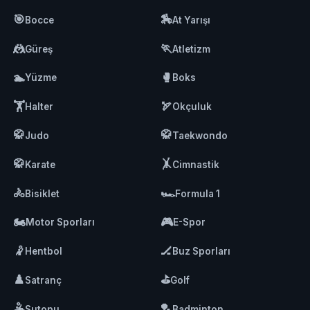
🎯
🏇
Bocce
At Yarışı
🤼
🏃
Güreş
Atletizm
🏊
🥊
Yüzme
Boks
🏋️
🏹
Halter
Okçuluk
🥋
🥋
Judo
Taekwondo
🥋
🤸
Karate
Cimnastik
🚴
🏎️
Bisiklet
Formula 1
🏍️
🎮
Motor Sporları
E-Spor
🤾
🏒
Hentbol
Buz Sporları
♟️
⛳
Satranç
Golf
🤽
🏸
Sutopu
Badminton