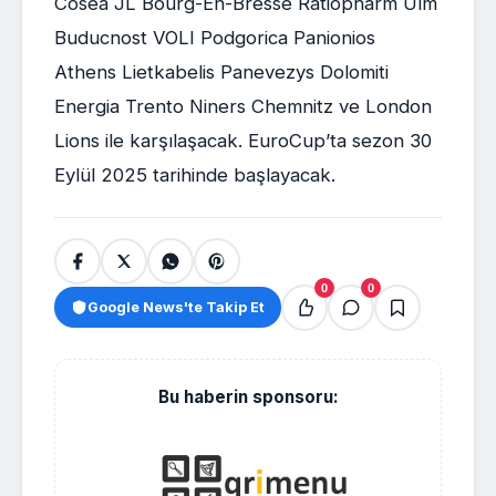
Cosea JL Bourg-En-Bresse Ratiopharm Ulm
Buducnost VOLI Podgorica Panionios
Athens Lietkabelis Panevezys Dolomiti
Energia Trento Niners Chemnitz ve London
Lions ile karşılaşacak. EuroCup’ta sezon 30
Eylül 2025 tarihinde başlayacak.
0
0
Google News'te Takip Et
Bu haberin sponsoru: