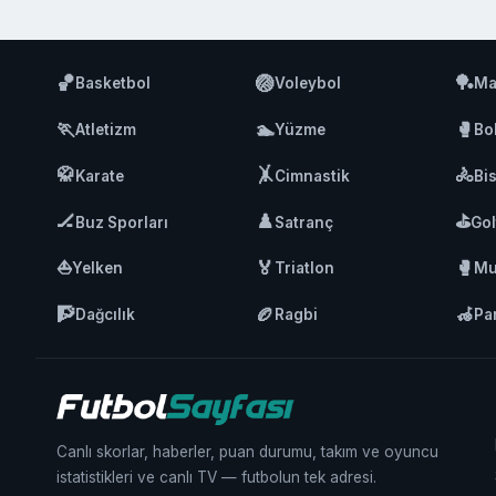
🏀
🏐
🏓
Basketbol
Voleybol
Ma
🏃
🏊
🥊
Atletizm
Yüzme
Bo
🥋
🤸
🚴
Karate
Cimnastik
Bis
🏒
♟️
⛳
Buz Sporları
Satranç
Gol
⛵
🏅
🥊
Yelken
Triatlon
Mu
🧗
🏉
🦽
Dağcılık
Ragbi
Pa
Canlı skorlar, haberler, puan durumu, takım ve oyuncu
istatistikleri ve canlı TV — futbolun tek adresi.