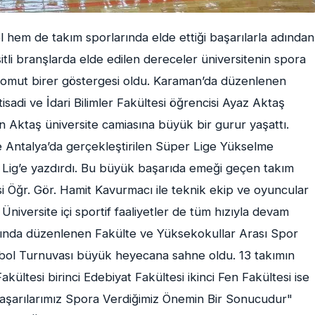
l hem de takım sporlarında elde ettiği başarılarla adından
li branşlarda elde edilen dereceler üniversitenin spora
 somut birer göstergesi oldu. Karaman’da düzenlenen
sadi ve İdari Bilimler Fakültesi öğrencisi Ayaz Aktaş
Aktaş üniversite camiasına büyük bir gurur yaşattı.
e Antalya’da gerçekleştirilen Süper Lige Yükselme
Lig’e yazdırdı. Bu büyük başarıda emeği geçen takım
i Öğr. Gör. Hamit Kavurmacı ile teknik ekip ve oyuncular
Üniversite içi sportif faaliyetler de tüm hızıyla devam
sında düzenlenen Fakülte ve Yüksekokullar Arası Spor
tbol Turnuvası büyük heyecana sahne oldu. 13 takımın
ültesi birinci Edebiyat Fakültesi ikinci Fen Fakültesi ise
Başarılarımız Spora Verdiğimiz Önemin Bir Sonucudur"