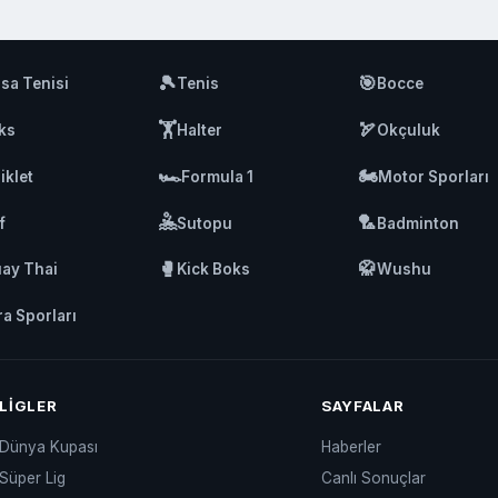
🎾
🎯
sa Tenisi
Tenis
Bocce
🏋️
🏹
ks
Halter
Okçuluk
🏎️
🏍️
iklet
Formula 1
Motor Sporları
🤽
🏸
f
Sutopu
Badminton
🥊
🥋
ay Thai
Kick Boks
Wushu
ra Sporları
LIGLER
SAYFALAR
Dünya Kupası
Haberler
Süper Lig
Canlı Sonuçlar