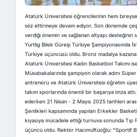
Atatürk Üniversitesi öğrencilerinin hem bireyse
söz ettirmeye devam ediyor. Son dönemde çeşit
verdiği önemin ve sağlanan altyapı desteğinin
Yurtlig Bilek Güreşi Türkiye Şampiyonasında İkti
Türkiye üçüncüsü oldu. Bronz madalya kazanan 
Atatürk Üniversitesi Kadın Basketbol Takımı is
Müsabakalarında şampiyon olarak adını Süper 
antrenörü ve Atatürk Üniversitesi öğretim üyes
takım sporlarında önemli bir başarıya imza attı. 
ederken 21 Nisan - 2 Mayıs 2025 tarihleri ara
Şenlikleri kapsamında yapılan Erkekler Baske
kıyasıya mücadele ettiği turnuva sonunda Tıp Fak
üçüncü oldu. Rektör Hacımüftüoğlu: "Sportif 