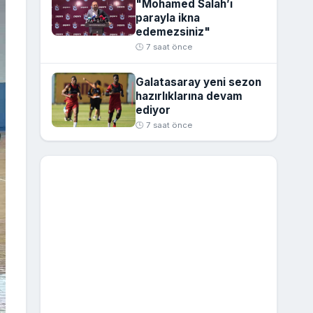
"Mohamed Salah’ı
parayla ikna
edemezsiniz"
🕒 7 saat önce
Galatasaray yeni sezon
hazırlıklarına devam
ediyor
🕒 7 saat önce