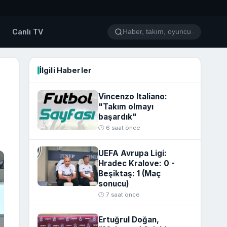
o
Canlı TV
İlgili Haberler
Vincenzo Italiano:
"Takım olmayı
başardık"
🕒 6 saat önce
UEFA Avrupa Ligi:
Hradec Kralove: 0 -
Beşiktaş: 1 (Maç
sonucu)
🕒 7 saat önce
Ertuğrul Doğan,