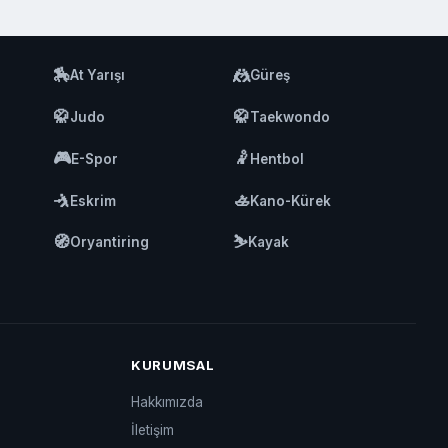
🏇
🤼
At Yarışı
Güreş
🥋
🥋
Judo
Taekwondo
🎮
🤾
E-Spor
Hentbol
🤺
🚣
Eskrim
Kano-Kürek
🧭
⛷️
Oryantiring
Kayak
KURUMSAL
Hakkımızda
İletişim