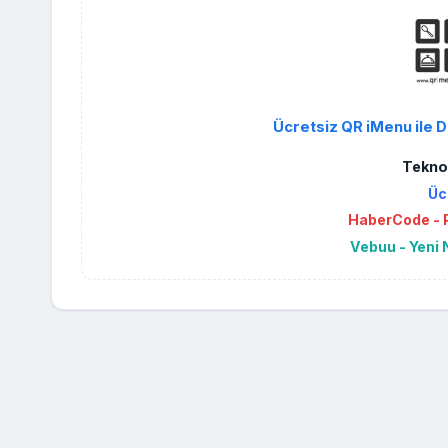
Ücretsiz QR iMenu ile D
Teknol
Üc
HaberCode - P
Vebuu - Yeni 