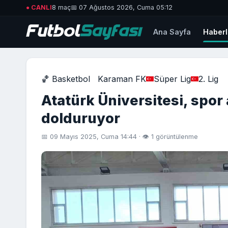
● CANLI
8 maç
📅 07 Ağustos 2026, Cuma 05:12
Ana Sayfa
Haberl
🏀 Basketbol
Karaman FK
Süper Lig
2. Lig
Atatürk Üniversitesi, spor 
dolduruyor
📅 09 Mayıs 2025, Cuma 14:44 · 👁 1 görüntülenme