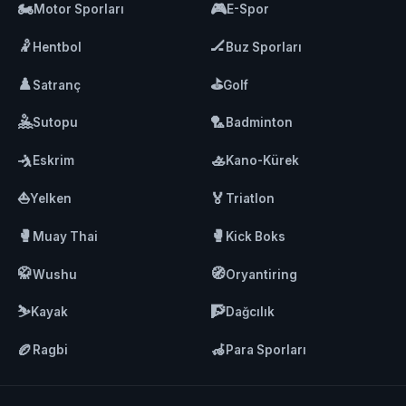
🏍️
🎮
Motor Sporları
E-Spor
🤾
🏒
Hentbol
Buz Sporları
♟️
⛳
Satranç
Golf
🤽
🏸
Sutopu
Badminton
🤺
🚣
Eskrim
Kano-Kürek
⛵
🏅
Yelken
Triatlon
🥊
🥊
Muay Thai
Kick Boks
🥋
🧭
Wushu
Oryantiring
⛷️
🧗
Kayak
Dağcılık
🏉
🦽
Ragbi
Para Sporları