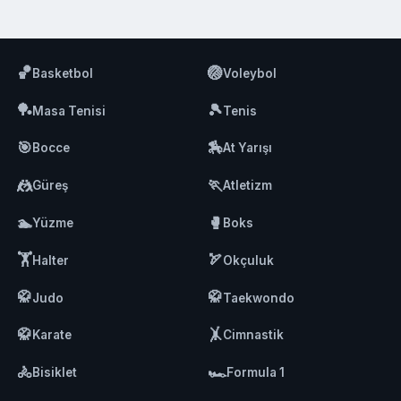
🏀
🏐
Basketbol
Voleybol
🏓
🎾
Masa Tenisi
Tenis
🎯
🏇
Bocce
At Yarışı
🤼
🏃
Güreş
Atletizm
🏊
🥊
Yüzme
Boks
🏋️
🏹
Halter
Okçuluk
🥋
🥋
Judo
Taekwondo
🥋
🤸
Karate
Cimnastik
🚴
🏎️
Bisiklet
Formula 1