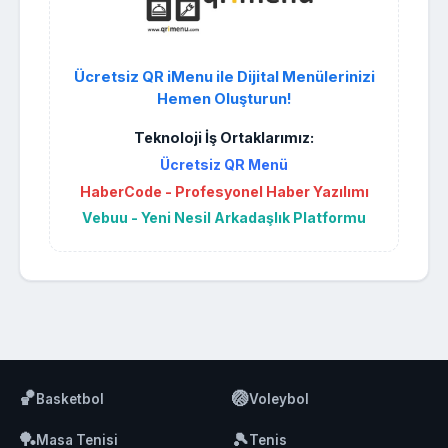
Ücretsiz QR iMenu ile Dijital Menülerinizi
Hemen Oluşturun!
Teknoloji İş Ortaklarımız:
Ücretsiz QR Menü
HaberCode - Profesyonel Haber Yazılımı
Vebuu - Yeni Nesil Arkadaşlık Platformu
🏀
🏐
Basketbol
Voleybol
🏓
🎾
Masa Tenisi
Tenis