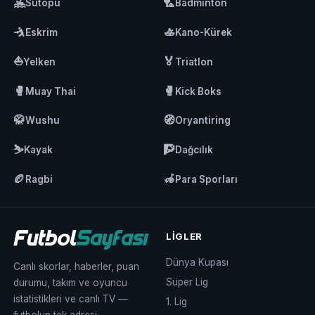
🤽
🏸
Sutopu
Badminton
🤺
🚣
Eskrim
Kano-Kürek
⛵
🏅
Yelken
Triatlon
🥊
🥊
Muay Thai
Kick Boks
🥋
🧭
Wushu
Oryantiring
⛷️
🧗
Kayak
Dağcılık
🏉
🦽
Ragbi
Para Sporları
LIGLER
Dünya Kupası
Canlı skorlar, haberler, puan
Süper Lig
durumu, takım ve oyuncu
istatistikleri ve canlı TV —
1. Lig
futbolun tek adresi.