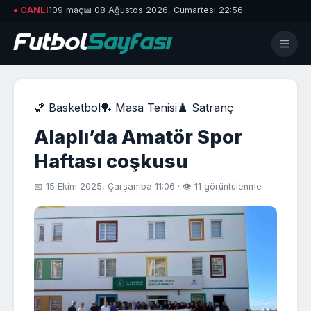
● CANLI
109 maç
📅 08 Ağustos 2026, Cumartesi 22:56
🏀 Basketbol
🏓 Masa Tenisi
♟️ Satranç
Alaplı’da Amatör Spor
Haftası coşkusu
📅 15 Ekim 2025, Çarşamba 11:06 · 👁 11 görüntülenme