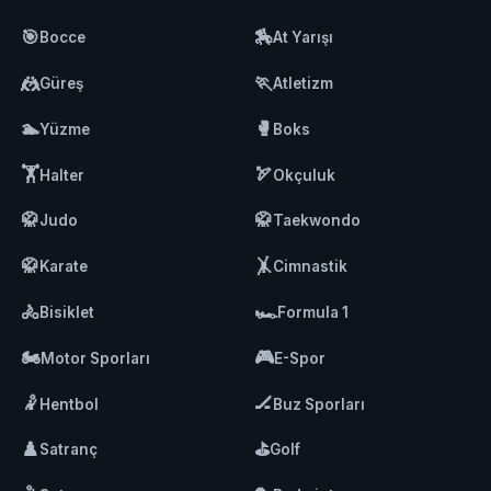
🎯
🏇
Bocce
At Yarışı
🤼
🏃
Güreş
Atletizm
🏊
🥊
Yüzme
Boks
🏋️
🏹
Halter
Okçuluk
🥋
🥋
Judo
Taekwondo
🥋
🤸
Karate
Cimnastik
🚴
🏎️
Bisiklet
Formula 1
🏍️
🎮
Motor Sporları
E-Spor
🤾
🏒
Hentbol
Buz Sporları
♟️
⛳
Satranç
Golf