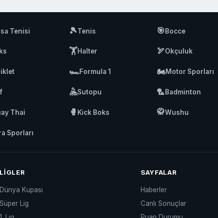
🎾
🎯
sa Tenisi
Tenis
Bocce
🏋️
🏹
ks
Halter
Okçuluk
🏎️
🏍️
iklet
Formula 1
Motor Sporları
🤽
🏸
f
Sutopu
Badminton
🥊
🥋
ay Thai
Kick Boks
Wushu
ra Sporları
LIGLER
SAYFALAR
Dünya Kupası
Haberler
Süper Lig
Canlı Sonuçlar
1. Lig
Puan Durumu