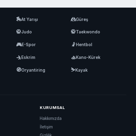
🏇
🤼
At Yarışı
Güreş
🥋
🥋
Judo
Taekwondo
🎮
🤾
E-Spor
Hentbol
🤺
🚣
Eskrim
Kano-Kürek
🧭
⛷️
Oryantiring
Kayak
KURUMSAL
Hakkımızda
İletişim
Gizlilik