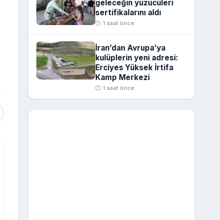
geleceğin yüzücüleri
sertifikalarını aldı
🕒 1 saat önce
İran’dan Avrupa’ya
kulüplerin yeni adresi:
Erciyes Yüksek İrtifa
Kamp Merkezi
🕒 1 saat önce