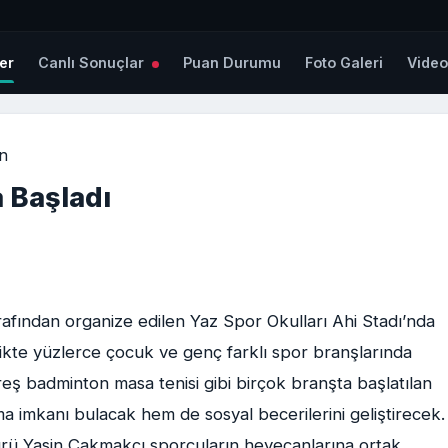
er
Canlı Sonuçlar
Puan Durumu
Foto Galeri
Vide
n
 Başladı
rafından organize edilen Yaz Spor Okulları Ahi Stadı’nda
rlikte yüzlerce çocuk ve genç farklı spor branşlarında
reş badminton masa tenisi gibi birçok branşta başlatılan
a imkanı bulacak hem de sosyal becerilerini geliştirecek.
ürü Yasin Çakmakçı sporcuların heyecanlarına ortak