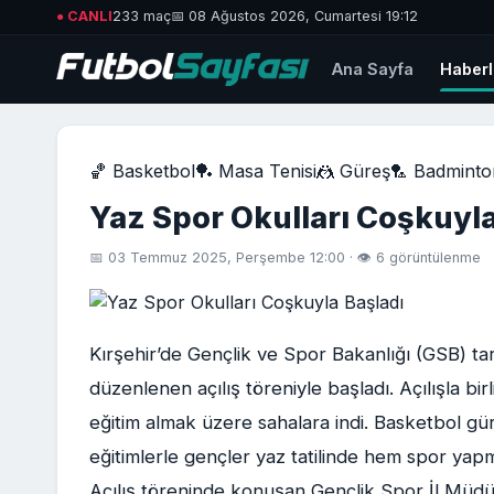
● CANLI
233 maç
📅 08 Ağustos 2026, Cumartesi 19:12
Ana Sayfa
Haberl
🏀 Basketbol
🏓 Masa Tenisi
🤼 Güreş
🏸 Badminto
Yaz Spor Okulları Coşkuyla
📅 03 Temmuz 2025, Perşembe 12:00 · 👁 6 görüntülenme
Kırşehir’de Gençlik ve Spor Bakanlığı (GSB) ta
düzenlenen açılış töreniyle başladı. Açılışla bi
eğitim almak üzere sahalara indi. Basketbol gü
eğitimlerle gençler yaz tatilinde hem spor yapm
Açılış töreninde konuşan Gençlik Spor İl Müd