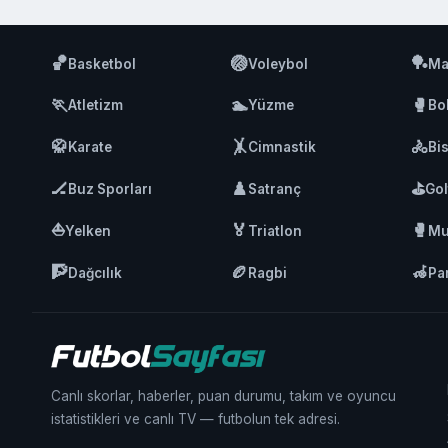
🏀
🏐
🏓
Basketbol
Voleybol
Ma
🏃
🏊
🥊
Atletizm
Yüzme
Bo
🥋
🤸
🚴
Karate
Cimnastik
Bis
🏒
♟️
⛳
Buz Sporları
Satranç
Gol
⛵
🏅
🥊
Yelken
Triatlon
Mu
🧗
🏉
🦽
Dağcılık
Ragbi
Pa
Canlı skorlar, haberler, puan durumu, takım ve oyuncu
istatistikleri ve canlı TV — futbolun tek adresi.