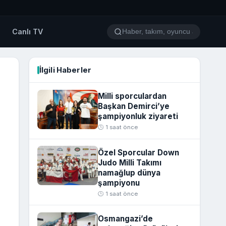
o
Canlı TV
İlgili Haberler
Milli sporculardan
Başkan Demirci’ye
şampiyonluk ziyareti
🕒 1 saat önce
Özel Sporcular Down
Judo Milli Takımı
namağlup dünya
şampiyonu
🕒 1 saat önce
Osmangazi’de