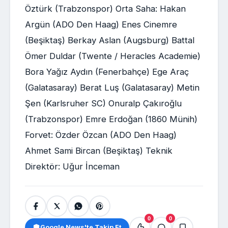
Öztürk (Trabzonspor) Orta Saha: Hakan
Argün (ADO Den Haag) Enes Cinemre
(Beşiktaş) Berkay Aslan (Augsburg) Battal
Ömer Duldar (Twente / Heracles Academie)
Bora Yağız Aydın (Fenerbahçe) Ege Araç
(Galatasaray) Berat Luş (Galatasaray) Metin
Şen (Karlsruher SC) Onuralp Çakıroğlu
(Trabzonspor) Emre Erdoğan (1860 Münih)
Forvet: Özder Özcan (ADO Den Haag)
Ahmet Sami Bircan (Beşiktaş) Teknik
Direktör: Uğur İnceman
0
0
Google News'te Takip Et