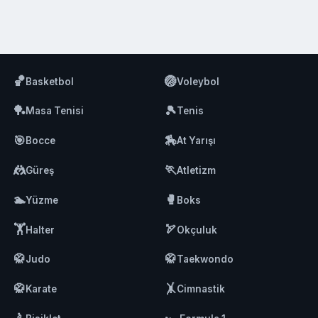
🏀
🏐
Basketbol
Voleybol
🏓
🎾
Masa Tenisi
Tenis
🎯
🏇
Bocce
At Yarışı
🤼
🏃
Güreş
Atletizm
🏊
🥊
Yüzme
Boks
🏋️
🏹
Halter
Okçuluk
🥋
🥋
Judo
Taekwondo
🥋
🤸
Karate
Cimnastik