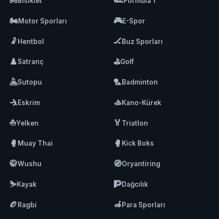
🚴
🏎️
Bisiklet
Formula 1
🏍️
🎮
Motor Sporları
E-Spor
🤾
🏒
Hentbol
Buz Sporları
♟️
⛳
Satranç
Golf
🤽
🏸
Sutopu
Badminton
🤺
🚣
Eskrim
Kano-Kürek
⛵
🏅
Yelken
Triatlon
🥊
🥊
Muay Thai
Kick Boks
🥋
🧭
Wushu
Oryantiring
⛷️
🧗
Kayak
Dağcılık
🏉
🦽
Ragbi
Para Sporları