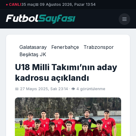
● CANLI
35 maç
📅 09 Ağustos 2026, Pazar 13:54
Galatasaray
Fenerbahçe
Trabzonspor
Beşiktaş JK
U18 Milli Takımı’nın aday
kadrosu açıklandı
📅 27 Mayıs 2025, Salı 23:14 · 👁 4 görüntülenme