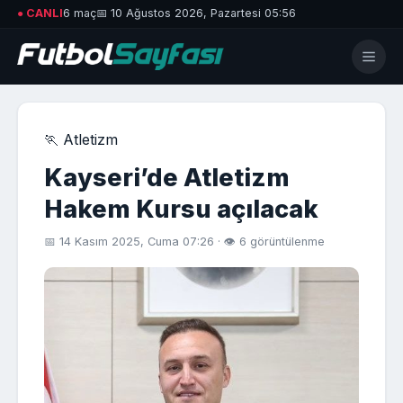
● CANLI
6 maç
📅 10 Ağustos 2026, Pazartesi 05:56
🏃 Atletizm
Kayseri’de Atletizm
Hakem Kursu açılacak
📅 14 Kasım 2025, Cuma 07:26 · 👁 6 görüntülenme