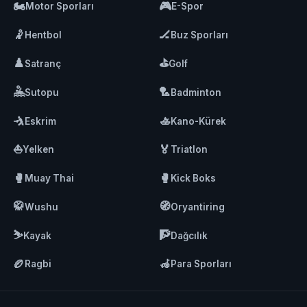
🏍️
🎮
Motor Sporları
E-Spor
🤾
🏒
Hentbol
Buz Sporları
♟️
⛳
Satranç
Golf
🤽
🏸
Sutopu
Badminton
🤺
🚣
Eskrim
Kano-Kürek
⛵
🏅
Yelken
Triatlon
🥊
🥊
Muay Thai
Kick Boks
🥋
🧭
Wushu
Oryantiring
⛷️
🧗
Kayak
Dağcılık
🏉
🦽
Ragbi
Para Sporları