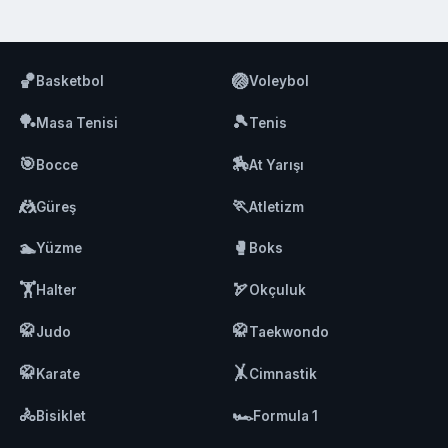
🏀
🏐
Basketbol
Voleybol
🏓
🎾
Masa Tenisi
Tenis
🎯
🏇
Bocce
At Yarışı
🤼
🏃
Güreş
Atletizm
🏊
🥊
Yüzme
Boks
🏋️
🏹
Halter
Okçuluk
🥋
🥋
Judo
Taekwondo
🥋
🤸
Karate
Cimnastik
🚴
🏎️
Bisiklet
Formula 1