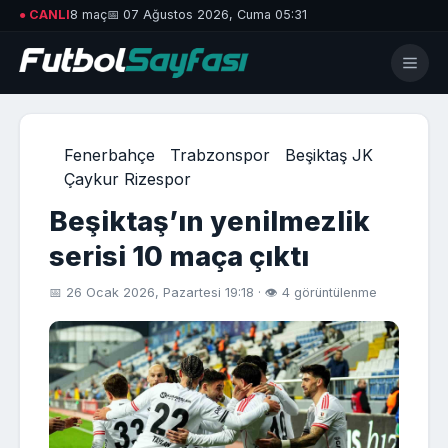
● CANLI
8 maç
📅 07 Ağustos 2026, Cuma 05:31
Fenerbahçe
Trabzonspor
Beşiktaş JK
Çaykur Rizespor
Beşiktaş’ın yenilmezlik
serisi 10 maça çıktı
📅 26 Ocak 2026, Pazartesi 19:18 · 👁 4 görüntülenme