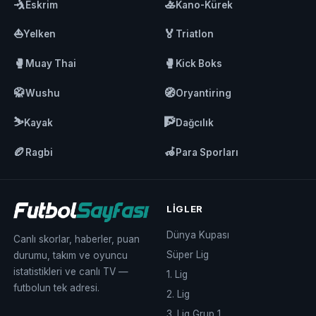
🤺
🚣
Eskrim
Kano-Kürek
⛵
🏅
Yelken
Triatlon
🥊
🥊
Muay Thai
Kick Boks
🥋
🧭
Wushu
Oryantiring
⛷️
🧗
Kayak
Dağcılık
🏉
🦽
Ragbi
Para Sporları
LIGLER
Dünya Kupası
Canlı skorlar, haberler, puan
Süper Lig
durumu, takım ve oyuncu
istatistikleri ve canlı TV —
1. Lig
futbolun tek adresi.
2. Lig
3. Lig Grup 1