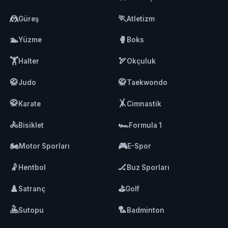
🤼
🏃
Güreş
Atletizm
🏊
🥊
Yüzme
Boks
🏋️
🏹
Halter
Okçuluk
🥋
🥋
Judo
Taekwondo
🥋
🤸
Karate
Cimnastik
🚴
🏎️
Bisiklet
Formula 1
🏍️
🎮
Motor Sporları
E-Spor
🤾
🏒
Hentbol
Buz Sporları
♟️
⛳
Satranç
Golf
🤽
🏸
Sutopu
Badminton