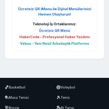
Ücretsiz QR iMenu ile Dijital Menülerinizi
Hemen Oluşturun!
Teknoloji İş Ortaklarımız:
Ücretsiz QR Menü
HaberCode - Profesyonel Haber Yazılımı
Vebuu - Yeni Nesil Arkadaşlık Platformu
🏀
🏐
Basketbol
Voleybol
🏓
🎾
Masa Tenisi
Tenis
🎯
🏇
Bocce
At Yarışı